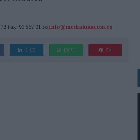
 LAS MARCAS
N IA
RÁ A PRUEBA LA CREATIVIDAD DE LAS MARCAS
1 72 Fax: 91 567 01 58
info@medialunacom.es
N LA INFANCIA EN SU ESTRATEGIA
SHARE
ENVIAR
PIN
OS EN VERANO Y SUPERA AL MÓVIL COMO DISPOSITIVO MÁS UTILIZADO
OS ESPAÑOLES
IRECTORA COMERCIAL GLOBAL
BLE INSPIRADA EN CORNETTO, CALIPPO Y SOLERO
MAR EL PATRIMONIO HISTÓRICO EN ACTIVOS CULTURALES Y ECONÓMICOS
LA GESTIÓN DE SUS RELACIONES CON LOS MEDIOS
ARIO EN SU ÚLTIMA CAMPAÑA INTERNACIONAL
N DE MARCA A LARGO PLAZO Y LA MEDICIÓN SON DOS CARAS DE LA MISMA