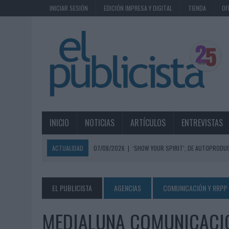
INICIAR SESIÓN
EDICIÓN IMPRESA Y DIGITAL
TIENDA
OF
INICIO
NOTICIAS
ARTÍCULOS
ENTREVISTAS
ACTUALIDAD
07/08/2026
|
‘SHOW YOUR SPIRIT’, DE AUTOPRODUC
07/08/2026
|
EL MÁLAGA CF CULMINA SU TRILOGÍA DE MARCA CON U
07/08/2026
|
MAHOU REIVINDICA EL RITUAL DE LA CAÑA EN EL DÍA IN
EL PUBLICISTA
AGENCIAS
COMUNICACIÓN Y RRPP
07/08/2026
|
MG SPIRIT RELANZA SU MARCA CON UNA ESTRATEGIA 
MEDIALUNA COMUNICACIÓ
07/08/2026
|
PATRÓN CONVIERTE EL NUEVO SINGLE DE ARÓN PIPER EN