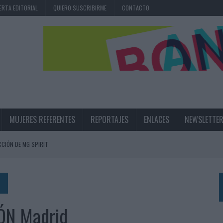
ERTA EDITORIAL
QUIERO SUSCRIBIRME
CONTACTO
MUJERES REFERENTES
REPORTAJES
ENLACES
NEWSLETTE
CIÓN DE MG SPIRIT
NA CAMPAÑA QUE CELEBRA SU REGRESO A PRIMERA DIVISIÓN
TERNACIONAL DE LA CERVEZA
360º CENTRADA EN EL ORIGEN BARCELONÉS
N Madrid
 UNA EXPERIENCIA DE MARCA EN IBIZA