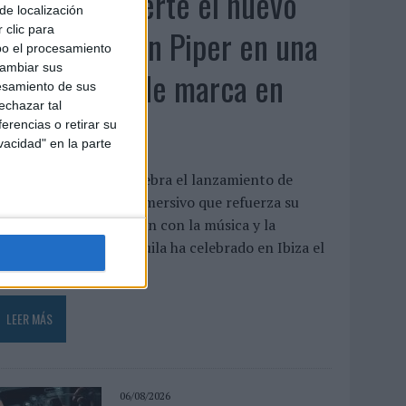
Patrón convierte el nuevo
de localización
single de Arón Piper en una
 clic para
bo el procesamiento
cambiar sus
experiencia de marca en
esamiento de sus
echazar tal
Ibiza
erencias o retirar su
vacidad" en la parte
a marca de tequila celebra el lanzamiento de
ucle con un evento inmersivo que refuerza su
strategia de vinculación con la música y la
reatividad Patrón Tequila ha celebrado en Ibiza el
streno ...
LEER MÁS
06/08/2026