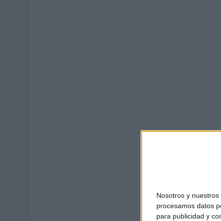
MONEDA”
07/08/2026
|
‘ALEXIA PUTELLAS X GALAXY Z FOLD8 – SIN LÍMITES’, 
Nosotros y nuestro
procesamos datos per
para publicidad y co