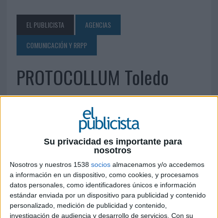
EL PUBLICISTA
AGENCIAS
COMUNICACIÓN Y RRPP
PROTOCOLLUM Toledo
21 DE JUNIO DE 2010
Contacto: Juan de Dios Orozco Tel.: 925 55 41 04 /
Móvil: 655 89 11 61 Fax: 925 55 41 04
Su privacidad es importante para
direccion@protocollum.es
nosotros
www.protocollum.es
Nosotros y nuestros 1538
socios
almacenamos y/o accedemos
a información en un dispositivo, como cookies, y procesamos
IMPRIMIR
datos personales, como identificadores únicos e información
estándar enviada por un dispositivo para publicidad y contenido
personalizado, medición de publicidad y contenido,
TWEET
investigación de audiencia y desarrollo de servicios.
Con su