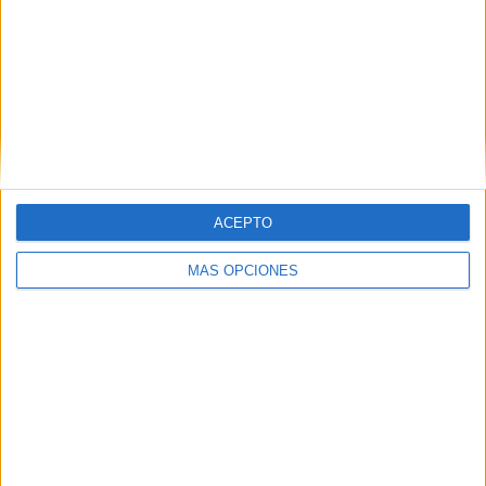
de su fundador como aval de
su calidad
La compañía lanza ‘El Compromiso de Back Market’,
una campaña que utiliza el humor para reforzar la
confianza en la tecnología reacondicionada y
respaldar su promesa de calidad La confianza
ACEPTO
sigue...
MÁS OPCIONES
LEER MÁS
06/08/2026
Siete de cada diez empresas
españolas no integran la...