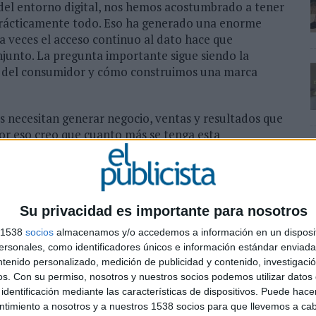
 del entorno digital, nos hemos acostumbrado a tener
prácticamente todo. Eso ha generado una enorme
 a veces el acceso continuo al dato hace que
junto. La pregunta importante sigue siendo la
 del consumidor y cómo construimos una marca
 necesitan generar negocio, ventas y resultados que
or eso creo que cuanto más se tenga esta
p management, mejor. Existe también un ejercicio
onstruir marca.
Su privacidad es importante para nosotros
ción publicitaria y de impactos de marca
s 1538
socios
almacenamos y/o accedemos a información en un disposit
conseguir conectar con él de una manera relevante y
sonales, como identificadores únicos e información estándar enviada 
aje muy potente, pero si aparece fuera de contexto
ntenido personalizado, medición de publicidad y contenido, investigaci
mento concreto puede hacer relevante un mensaje
os.
Con su permiso, nosotros y nuestros socios podemos utilizar datos 
identificación mediante las características de dispositivos. Puede hacer
ntimiento a nosotros y a nuestros 1538 socios para que llevemos a ca