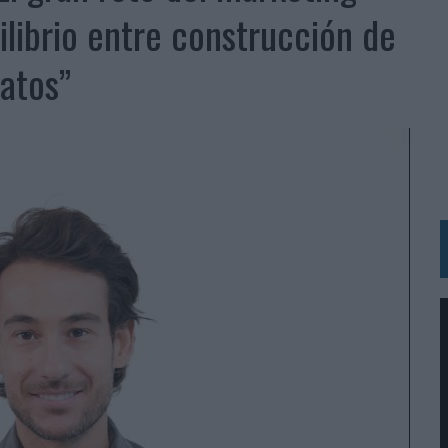
BLE INSPIRADA EN CORNETTO, CALIPPO Y SOLERO
ilibrio entre construcción de
atos”
MAR EL PATRIMONIO HISTÓRICO EN ACTIVOS CULTURALES Y ECONÓMICOS
LA GESTIÓN DE SUS RELACIONES CON LOS MEDIOS
ARIO EN SU ÚLTIMA CAMPAÑA INTERNACIONAL
N DE MARCA A LARGO PLAZO Y LA MEDICIÓN SON DOS CARAS DE LA MISMA
N HOTELS & RESORTS
VECES’, DE INUSUALY PARA CERVEZA CAPAZ
 PARA ORANGE
 UNA OPORTUNIDAD DE INCLUSIÓN
RANO’
UDIO EN SU NUEVA CAMPAÑA GLOBAL DE MARCA
VISTAR