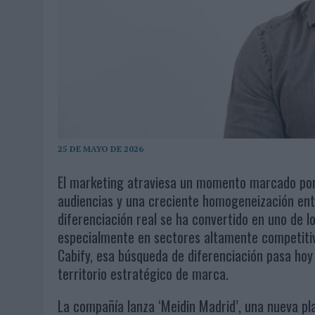
03/08/2026
|
MOVISTAR APELA A LA ILUSIÓN DE LAS AFICIONES PARA
06/08/2026
|
‘LA VUELTA’, DE FENOMENAL PARA MÁLAGA CF
25 DE MAYO DE 2026
El marketing atraviesa un momento marcado por 
audiencias y una creciente homogeneización ent
diferenciación real se ha convertido en uno de l
especialmente en sectores altamente competitiv
Cabify, esa búsqueda de diferenciación pasa hoy p
territorio estratégico de marca.
La compañía lanza ‘Meidin Madrid’, una nueva p