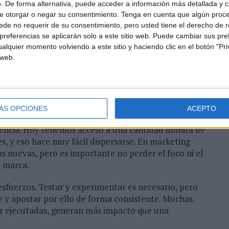
lones de impactos diarios y de una atención cada vez
. De forma alternativa, puede acceder a información más detallada y 
e otorgar o negar su consentimiento.
Tenga en cuenta que algún proc
ad y la conexión emocional son más importantes que
de no requerir de su consentimiento, pero usted tiene el derecho de r
acción emocional -positiva, sorprendente o incluso
referencias se aplicarán solo a este sitio web. Puede cambiar sus pref
o.
alquier momento volviendo a este sitio y haciendo clic en el botón "Pri
 web.
ecorrido. Hoy las marcas necesitan encontrar formas
Y además hacerlo en el canal correcto, en el
 se comporta el consumidor.
para un director de marketing?
ÁS OPCIONES
ACEPTO
encia. Hoy tenemos acceso a una cantidad infinita de
, y eso hace muy fácil dispersarse. En marketing
nuevas, pero es importante no perder el foco ni el
o marca.
 esfuerzos. Testar y experimentar es necesario, pero
e y apostar por ello de forma consistente. Muchas
r ejecutadas, generan más impacto que una