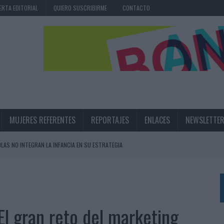
ERTA EDITORIAL
QUIERO SUSCRIBIRME
CONTACTO
MUJERES REFERENTES
REPORTAJES
ENLACES
NEWSLETTE
OLAS NO INTEGRAN LA INFANCIA EN SU ESTRATEGIA
UNQUE LOS MEDIOS CONTROLADOS MANTIENEN EL CRECIMIENTO
OS EN VERANO Y SUPERA AL MÓVIL COMO DISPOSITIVO MÁS UTILIZADO
OS ESPAÑOLES
El gran reto del marketing
IRECTORA COMERCIAL GLOBAL