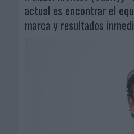
06/08/2026
|
FRIGO Y UNIQLO LANZAN UNA COLECCIÓN PERSONALIZA
actual es encontrar el equ
06/08/2026
|
LA IA ESTÁ SUBIENDO EL LISTÓN DE LA CREATIVIDAD
marca y resultados inmedi
05/08/2026
|
BEON WORLDWIDE LANZA RAÍZ URBANA PARA TRANSFOR
05/08/2026
|
FABRA COMUNICACIÓN INCORPORA A CASONÁ Y ASUME 
05/08/2026
|
LOPESAN HOTELS & RESORTS ACERCA EL PARAÍSO CAN
05/08/2026
|
LUIS ARQUILLOS (BURGO DE ARIAS): “LA CONSTRUCCIÓ
MONEDA”
04/08/2026
|
‘EL PARAÍSO MÁS CERCA’, DE 22GRADOS PARA LOPESA
04/08/2026
|
‘LA ÚNICA CERVEZA DEL MUNDO QUE SE DISFRUTA DOS 
04/08/2026
|
‘EL FÚTBOL SIN LAS PERSONAS’, DE DENTSU CREATIVE
04/08/2026
|
CAPAZ, LA CERVEZA QUE CONVIERTE CADA BOTELLA EN
04/08/2026
|
BABARIA Y MAXIBON SON ‘EL MATCH PERFECTO DEL VE
04/08/2026
|
AUDIBLE REIVINDICA EL PODER TRANSFORMADOR DEL A
03/08/2026
|
‘VUELVE EL FÚTBOL. VUELVE A SOÑAR’, DE VML PARA MO