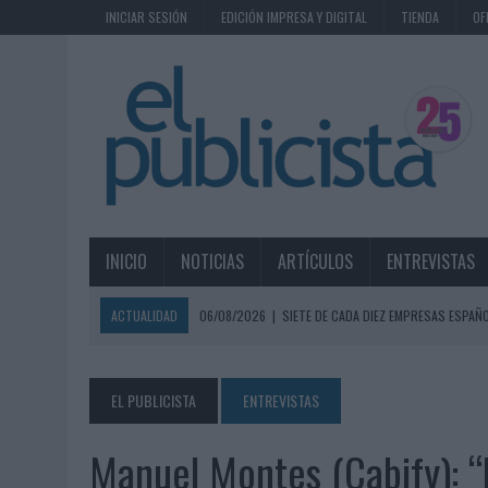
INICIAR SESIÓN
EDICIÓN IMPRESA Y DIGITAL
TIENDA
OF
INICIO
NOTICIAS
ARTÍCULOS
ENTREVISTAS
ACTUALIDAD
06/08/2026
|
SIETE DE CADA DIEZ EMPRESAS ESPAÑ
06/08/2026
|
EL MERCADO PUBLICITARIO CAE UN 2,6% EN 2025, A
06/08/2026
|
LA TELEVISIÓN SIGUE LIDERANDO EL CONSUMO DE MEDI
EL PUBLICISTA
ENTREVISTAS
06/08/2026
|
EL USO DE LA IA GENERATIVA ALCANZA YA AL 62% DE L
Manuel Montes (Cabify): “
06/08/2026
|
SYSTEM1 NOMBRA A KIMBERLY BASTONI COMO NUEVA D