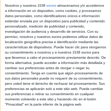
producción de
Sharemusic!
, y con la
Nosotros y nuestros 1538
socios
almacenamos y/o accedemos
colaboración del
Ayuntamiento de Madrid
,
a información en un dispositivo, como cookies, y procesamos
llega a Madrid el evento de dos días de duración
datos personales, como identificadores únicos e información
que se celebrará en IFEMA MADRID el sábado 5 y
estándar enviada por un dispositivo para publicidad y contenido
domingo 6 de noviembre, que traerá a más de 100
personalizado, medición de publicidad y contenido,
investigación de audiencia y desarrollo de servicios.
Con su
súper estrellas digitales de creación de contenido
permiso, nosotros y nuestros socios podemos utilizar datos de
como Dulceida, Ana Mena, Nil Moliner, Lolalolita,
localización geográfica precisa e identificación mediante las
Lucia Bellido, Pablo G show, Twin Melody,
características de dispositivos. Puede hacer clic para otorgarnos
Rubentonces, Marina Riverss, Jorge Cremades,
su consentimiento a nosotros y a nuestros 1538 socios para
Anna Padilla, Jorge Cyrus, Sofia Surferss,
que llevemos a cabo el procesamiento previamente descrito. De
Herrejón, Uve, Isaac Ibelky, Trece, Selena Millán,
forma alternativa, puede acceder a información más detallada y
Claudia Garcia, Ac2ality, Michenlo, Hector
cambiar sus preferencias antes de otorgar o negar su
Riumbau, Dante Caro, La pelo, Anton Lofer,
consentimiento.
Tenga en cuenta que algún procesamiento de
Maria Valero y Juan Arroita, entre otros. Estos, y
sus datos personales puede no requerir de su consentimiento,
otros nombres que serán anunciados más
pero usted tiene el derecho de rechazar tal procesamiento. Sus
preferencias se aplicarán solo a este sitio web. Puede cambiar
adelante, formarán parte de un encuentro
sus preferencias o retirar su consentimiento en cualquier
interactivo único con los asistentes a VidCon
momento volviendo a este sitio y haciendo clic en el botón
Madrid 2022.
"Privacidad" en la parte inferior de la página web.