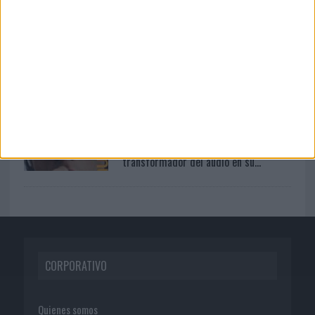
Crush para Maxibon
06/08/2026
‘La vuelta’, de Fenomenal para Málaga
CF
04/08/2026
Audible reivindica el poder
transformador del audio en su...
CORPORATIVO
Quienes somos