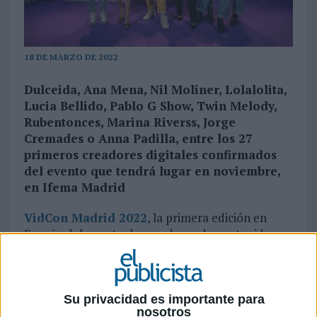
18 DE MARZO DE 2022
Dulceida, Ana Mena, Nil Moliner, Lolalolita,
Lucia Bellido, Pablo G Show, Twin Melody,
Rubentonces, Marina Riverss, Jorge
Cremades o Anna Padilla, entre los 27
primeros creadores digitales confirmados
del evento que tendrá lugar en noviembre,
en Ifema Madrid
VidCon Madrid 2022
, la primera edición en
España del evento de creadores de contenido
más grande del mundo propiedad de Paramount
Global, se ha presentado hoy en el Palacio de
Cibeles.
Su privacidad es importante para
En asociación con
IPG Mediabrands
, con la
nosotros