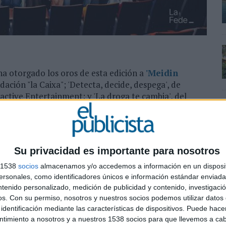
a otorgado los oros de esta edición a
'Meidin
dación "la Caixa"; 'Detecta, decide, despega', de
ractive Entertainment; y 'La droga te cambia', del
Su privacidad es importante para nosotros
s 1538
socios
almacenamos y/o accedemos a información en un disposit
sonales, como identificadores únicos e información estándar enviada 
ntenido personalizado, medición de publicidad y contenido, investigaci
os.
Con su permiso, nosotros y nuestros socios podemos utilizar datos 
identificación mediante las características de dispositivos. Puede hacer
ntimiento a nosotros y a nuestros 1538 socios para que llevemos a ca