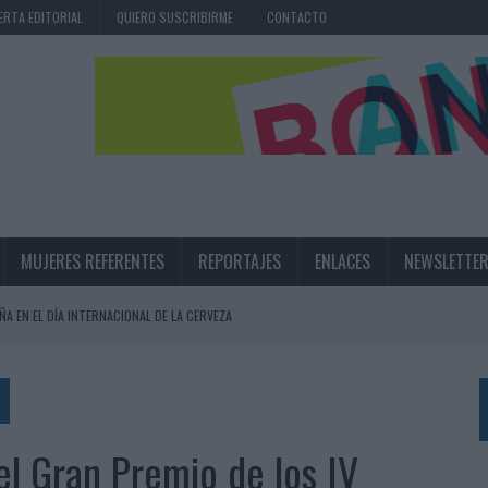
ERTA EDITORIAL
QUIERO SUSCRIBIRME
CONTACTO
MUJERES REFERENTES
REPORTAJES
ENLACES
NEWSLETTE
ÑA EN EL DÍA INTERNACIONAL DE LA CERVEZA
360º CENTRADA EN EL ORIGEN BARCELONÉS
 UNA EXPERIENCIA DE MARCA EN IBIZA
 LAS MARCAS
 el Gran Premio de los IV
N IA