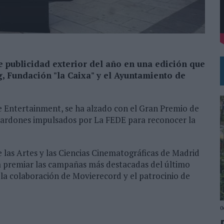
VECES’, DE INUSUALY PARA CERVEZA CAPAZ
NA CAMPAÑA QUE CELEBRA SU REGRESO A PRIMERA DIVISIÓN
publicidad exterior del año en una edición que
, Fundación "la Caixa" y el Ayuntamiento de
ve Entertainment, se ha alzado con el Gran Premio de
alardones impulsados por La FEDE para reconocer la
 las Artes y las Ciencias Cinematográficas de Madrid
ra premiar las campañas más destacadas del último
la colaboración de Movierecord y el patrocinio de
0