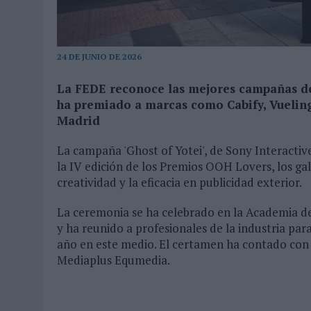
04/08/2026
|
‘LA ÚNICA CERVEZA DEL MUNDO QUE SE DISFRUTA DOS 
07/08/2026
|
EL MÁLAGA CF CULMINA SU TRILOGÍA DE MARCA CON U
24 DE JUNIO DE 2026
La FEDE reconoce las mejores campañas de 
ha premiado a marcas como Cabify, Vueling
Madrid
La campaña 'Ghost of Yotei', de Sony Interacti
la IV edición de los Premios OOH Lovers, los g
creatividad y la eficacia en publicidad exterior.
La ceremonia se ha celebrado en la Academia de
y ha reunido a profesionales de la industria pa
año en este medio. El certamen ha contado con 
Mediaplus Equmedia.