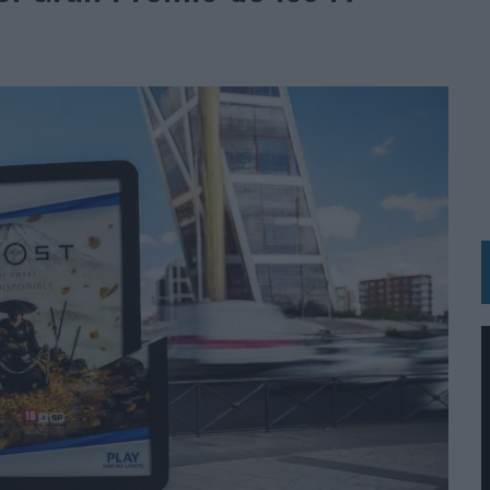
RÁ A PRUEBA LA CREATIVIDAD DE LAS MARCAS
N LA INFANCIA EN SU ESTRATEGIA
OS EN VERANO Y SUPERA AL MÓVIL COMO DISPOSITIVO MÁS UTILIZADO
OS ESPAÑOLES
IRECTORA COMERCIAL GLOBAL
BLE INSPIRADA EN CORNETTO, CALIPPO Y SOLERO
MAR EL PATRIMONIO HISTÓRICO EN ACTIVOS CULTURALES Y ECONÓMICOS
LA GESTIÓN DE SUS RELACIONES CON LOS MEDIOS
ARIO EN SU ÚLTIMA CAMPAÑA INTERNACIONAL
N DE MARCA A LARGO PLAZO Y LA MEDICIÓN SON DOS CARAS DE LA MISMA
N HOTELS & RESORTS