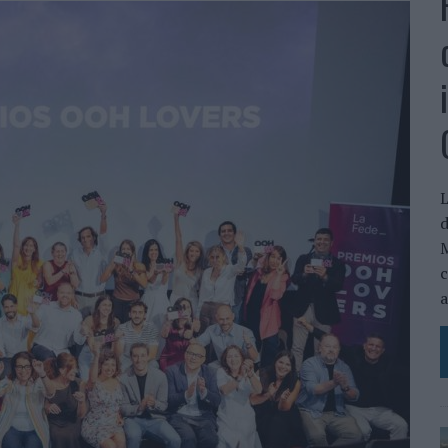
L
d
M
c
a