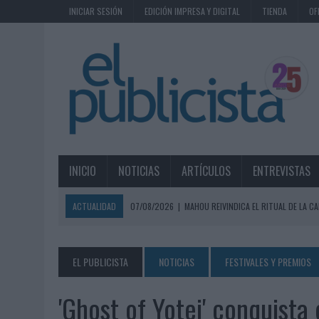
INICIAR SESIÓN
EDICIÓN IMPRESA Y DIGITAL
TIENDA
OF
INICIO
NOTICIAS
ARTÍCULOS
ENTREVISTAS
ACTUALIDAD
07/08/2026
|
MAHOU REIVINDICA EL RITUAL DE LA CA
07/08/2026
|
MG SPIRIT RELANZA SU MARCA CON UNA ESTRATEGIA 
07/08/2026
|
PATRÓN CONVIERTE EL NUEVO SINGLE DE ARÓN PIPER EN
EL PUBLICISTA
NOTICIAS
FESTIVALES Y PREMIOS
07/08/2026
|
EL VERANO PONE A PRUEBA LA ESTRATEGIA DIGITAL DE
'Ghost of Yotei' conquista
07/08/2026
|
VUELING CONVIERTE LOS RECUERDOS EN SOUVENIRS CO