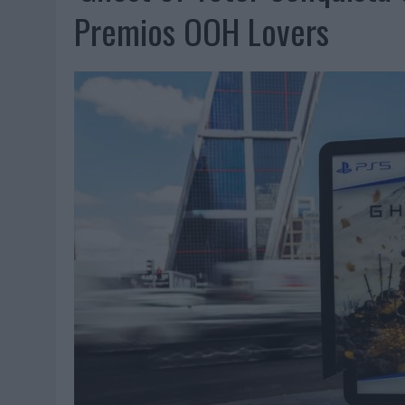
07/08/2026
|
CUANDO SE APAGUE EL SOL, EL ECLIPSE DE 2026 POND
Premios OOH Lovers
06/08/2026
|
‘LA VUELTA’, DE FENOMENAL PARA MÁLAGA CF
06/08/2026
|
SIETE DE CADA DIEZ EMPRESAS ESPAÑOLAS NO INTEGRA
06/08/2026
|
LA TELEVISIÓN SIGUE LIDERANDO EL CONSUMO DE MEDI
06/08/2026
|
EL USO DE LA IA GENERATIVA ALCANZA YA AL 62% DE L
06/08/2026
|
SYSTEM1 NOMBRA A KIMBERLY BASTONI COMO NUEVA D
06/08/2026
|
FRIGO Y UNIQLO LANZAN UNA COLECCIÓN PERSONALIZA
06/08/2026
|
LA IA ESTÁ SUBIENDO EL LISTÓN DE LA CREATIVIDAD
05/08/2026
|
BEON WORLDWIDE LANZA RAÍZ URBANA PARA TRANSFOR
05/08/2026
|
FABRA COMUNICACIÓN INCORPORA A CASONÁ Y ASUME 
05/08/2026
|
LOPESAN HOTELS & RESORTS ACERCA EL PARAÍSO CAN
05/08/2026
|
LUIS ARQUILLOS (BURGO DE ARIAS): “LA CONSTRUCCIÓ
MONEDA”
04/08/2026
|
‘EL PARAÍSO MÁS CERCA’, DE 22GRADOS PARA LOPESA