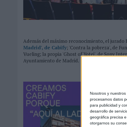
Además del máximo reconocimiento, el jurado h
Madrid', de Cabify
; 'Contra la pobreza', de Fun
Vueling; la propia 'Ghost of Yotei', de Sony Inte
Ayuntamiento de Madrid.
Nosotros y nuestro
procesamos datos per
para publicidad y co
desarrollo de servici
geográfica precisa e 
otorgarnos su conse