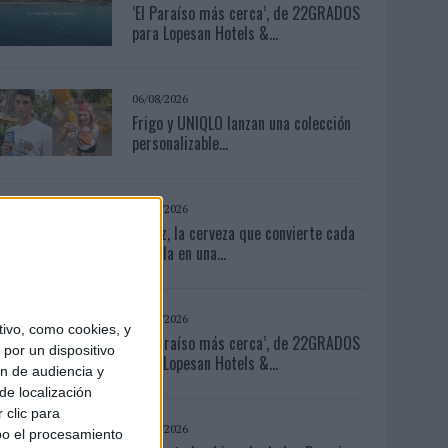
‘El Paraíso más cerca’, de 22GRADOS
para Lopesan Hotels &...
06/08/2026
Frigo y UNIQLO lanzan una colección
personalizable...
04/08/2026
Capaz, la cerveza que convierte cada
botella en una...
04/08/2026
ivo, como cookies, y
‘El Paraíso más cerca’, de 22GRADOS
por un dispositivo
para Lopesan Hotels &...
ón de audiencia y
de localización
 clic para
03/08/2026
bo el procesamiento