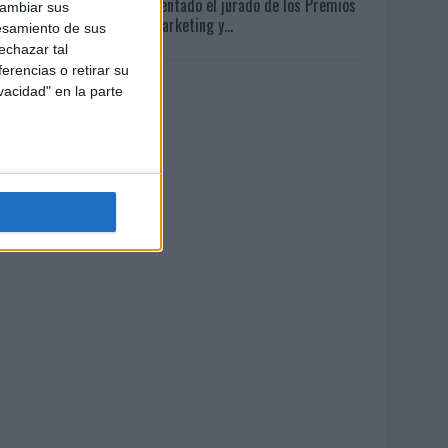
Presentado el jurado de los Premios
cambiar sus
de Marketing y...
esamiento de sus
echazar tal
erencias o retirar su
vacidad" en la parte