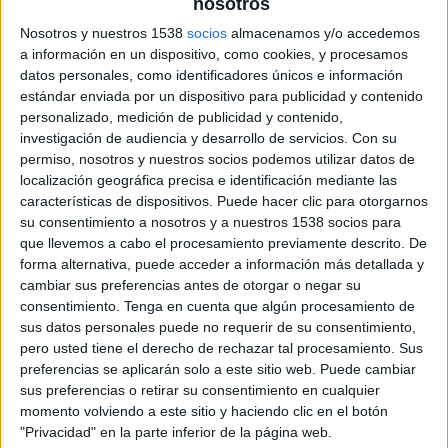
nosotros
Nosotros y nuestros 1538
socios
almacenamos y/o accedemos
a información en un dispositivo, como cookies, y procesamos
datos personales, como identificadores únicos e información
estándar enviada por un dispositivo para publicidad y contenido
personalizado, medición de publicidad y contenido,
investigación de audiencia y desarrollo de servicios.
Con su
permiso, nosotros y nuestros socios podemos utilizar datos de
localización geográfica precisa e identificación mediante las
8 DE SEPTIEMBRE DE 2016
características de dispositivos. Puede hacer clic para otorgarnos
su consentimiento a nosotros y a nuestros 1538 socios para
El fallo del jurado se conocerá en octubre
que llevemos a cabo el procesamiento previamente descrito. De
durante el evento de entrega de un premio
forma alternativa, puede acceder a información más detallada y
de 7.500 euros
cambiar sus preferencias antes de otorgar o negar su
consentimiento.
Tenga en cuenta que algún procesamiento de
La Universidad Nebrija ha convocado la primera
sus datos personales puede no requerir de su consentimiento,
edición del Premio Nebrija de Periodismo
pero usted tiene el derecho de rechazar tal procesamiento. Sus
Educativo con el objetivo de reconocer la labor
preferencias se aplicarán solo a este sitio web. Puede cambiar
informativa de los profesionales del periodismo y
sus preferencias o retirar su consentimiento en cualquier
la contribución de sus trabajos al fortalecimiento
momento volviendo a este sitio y haciendo clic en el botón
de la comunidad educativa.
"Privacidad" en la parte inferior de la página web.