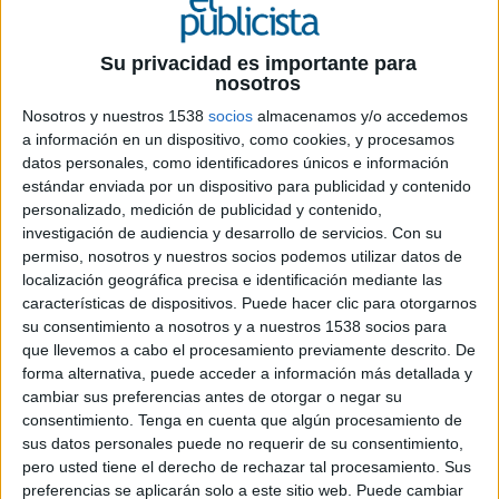
Su privacidad es importante para
nosotros
Nosotros y nuestros 1538
socios
almacenamos y/o accedemos
28 DE JULIO DE 2015
a información en un dispositivo, como cookies, y procesamos
datos personales, como identificadores únicos e información
por Michel Sanchís
estándar enviada por un dispositivo para publicidad y contenido
personalizado, medición de publicidad y contenido,
En cualquiera de sus soportes, si existe un medio con capacidad de innovación
investigación de audiencia y desarrollo de servicios.
Con su
creativa, este es exterior. Todos conocemos los múltiples ejemplos de adaptación
permiso, nosotros y nuestros socios podemos utilizar datos de
creativa que incluso llega a la trasformación física del soporte, a lo que si le
localización geográfica precisa e identificación mediante las
unimos la capacidad dinámica que el digital nos ofrece, veremos cómo la
características de dispositivos. Puede hacer clic para otorgarnos
combinación de formato y digitalización juega un papel concreto en esa
su consentimiento a nosotros y a nuestros 1538 socios para
optimización creativa.
que llevemos a cabo el procesamiento previamente descrito. De
forma alternativa, puede acceder a información más detallada y
Hemos comprobado cómo, cuando una creatividad es adaptada en su contenido a
cambiar sus preferencias antes de otorgar o negar su
las peculiaridades del formato y ubicación, el nivel de notoriedad de campaña se
consentimiento.
Tenga en cuenta que algún procesamiento de
ve altamente incrementado. El año pasado conjuntamente con el principal
sus datos personales puede no requerir de su consentimiento,
pero usted tiene el derecho de rechazar tal procesamiento. Sus
instituto de investigación especializado en el medio exterior, pudimos ver cómo
preferencias se aplicarán solo a este sitio web. Puede cambiar
una campaña con presencia en pantallas digitales de gran formato, activa también