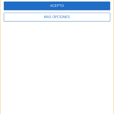
ACEPTO
MÁS OPCIONES
ARTÍCULOS ALEATORIOS
05/08/2026
Luis Arquillos (Burgo de