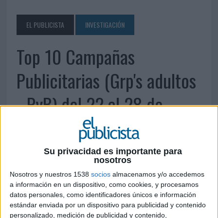
EL PUBLICISTA
INVESTIGACIÓN
Top 10 Campañas
Publicitarias (Grp's adultos
- PyB) del 22 al 28 de
octubre de 2012
Su privacidad es importante para
29 DE OCTUBRE DE 2012
nosotros
Nosotros y nuestros 1538
socios
almacenamos y/o accedemos
Fuente: Moon Media
a información en un dispositivo, como cookies, y procesamos
datos personales, como identificadores únicos e información
estándar enviada por un dispositivo para publicidad y contenido
personalizado, medición de publicidad y contenido,