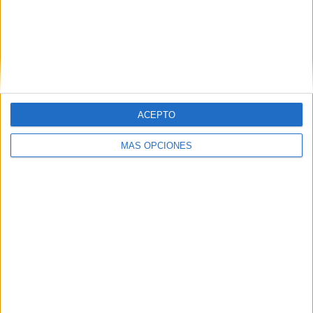
años de toda España. Además, el estudio ha
tenido en cuenta también las opiniones de varios
directivos expertos en el mundo del
entretenimiento, así como las de jóvenes
creadores de contenido relacionado con este
territorio.
ACEPTO
MÁS OPCIONES
IMPRIMIR
TWEET
SHARE
SHARE