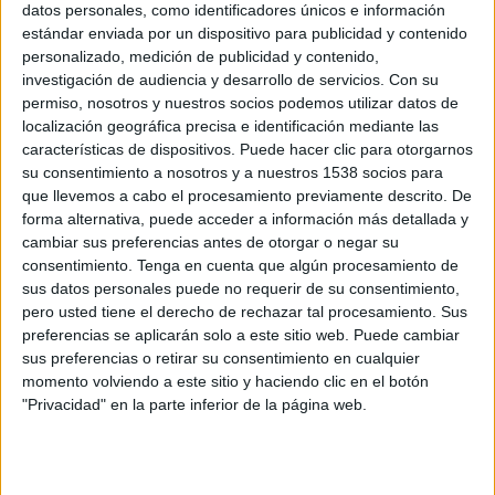
datos personales, como identificadores únicos e información
pueden las compañías llegar a ellos y fomentar
estándar enviada por un dispositivo para publicidad y contenido
un consumo de valor?
personalizado, medición de publicidad y contenido,
investigación de audiencia y desarrollo de servicios.
Con su
Con el objetivo de dar respuesta a esas
permiso, nosotros y nuestros socios podemos utilizar datos de
cuestiones,
Darwin & Verne
y
Mazinn
localización geográfica precisa e identificación mediante las
presentan ‘
Cómo consume entretenimiento la
características de dispositivos. Puede hacer clic para otorgarnos
Generación Z
’, un informe que profundiza en
su consentimiento a nosotros y a nuestros 1538 socios para
los hábitos de consumo de contenidos de esta
que llevemos a cabo el procesamiento previamente descrito. De
generación en sus pantallas, principalmente en lo
forma alternativa, puede acceder a información más detallada y
cambiar sus preferencias antes de otorgar o negar su
que se refiere a redes sociales y plataformas de
consentimiento.
Tenga en cuenta que algún procesamiento de
streaming. Estas son las principales conclusiones:
sus datos personales puede no requerir de su consentimiento,
pero usted tiene el derecho de rechazar tal procesamiento. Sus
Series en plataformas (80,1%), vídeos en
preferencias se aplicarán solo a este sitio web. Puede cambiar
YouTube (65,7%) y conversaciones en
sus preferencias o retirar su consentimiento en cualquier
podcasts (59%) son los tres contenidos y
momento volviendo a este sitio y haciendo clic en el botón
formatos/canales más interesantes para la
"Privacidad" en la parte inferior de la página web.
Generación Z.
El 76% de los encuestados considera que los
programas en Twitch, como ‘Disaster chef’,