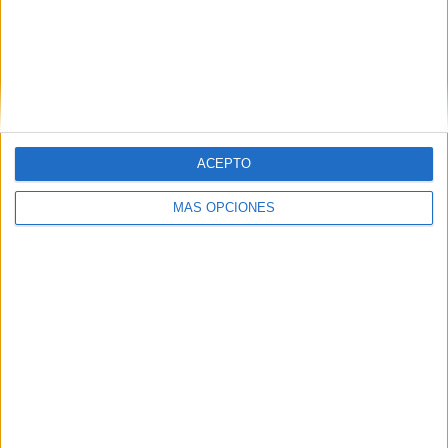
VÍDEO DESTACADO
ACEPTO
MÁS OPCIONES
ARTÍCULOS ALEATORIOS