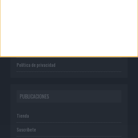
CORPORATIVO
Quienes somos
Publicidad
Normas de uso
Política de privacidad
PUBLICACIONES
Tienda
Suscríbete