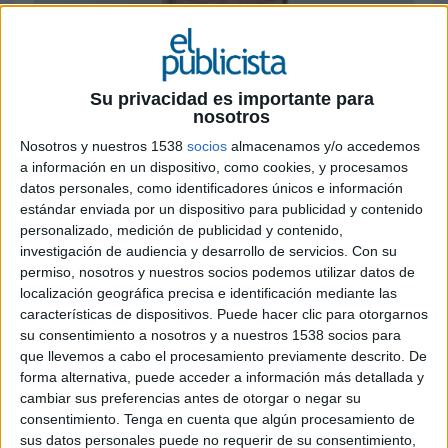
Su privacidad es importante para
nosotros
Nosotros y nuestros 1538
socios
almacenamos y/o accedemos
a información en un dispositivo, como cookies, y procesamos
14 DE ENERO DE 2021
datos personales, como identificadores únicos e información
estándar enviada por un dispositivo para publicidad y contenido
El grupo refuerza la división que dirige
personalizado, medición de publicidad y contenido,
Gustavo Núñez
investigación de audiencia y desarrollo de servicios.
Con su
permiso, nosotros y nuestros socios podemos utilizar datos de
Kantar ha reforzado la nueva estrategia de
localización geográfica precisa e identificación mediante las
digitalización y mayor orientación a cliente que
características de dispositivos. Puede hacer clic para otorgarnos
está llevando a cabo en su división de
su consentimiento a nosotros y a nuestros 1538 socios para
seguimiento y análisis de medios con el
que llevemos a cabo el procesamiento previamente descrito. De
forma alternativa, puede acceder a información más detallada y
nombramiento de Héctor Linares como nuevo
cambiar sus preferencias antes de otorgar o negar su
director comercial. Un movimiento "táctico",
consentimiento.
Tenga en cuenta que algún procesamiento de
según declara la emrpesa multinacional,
sus datos personales puede no requerir de su consentimiento,