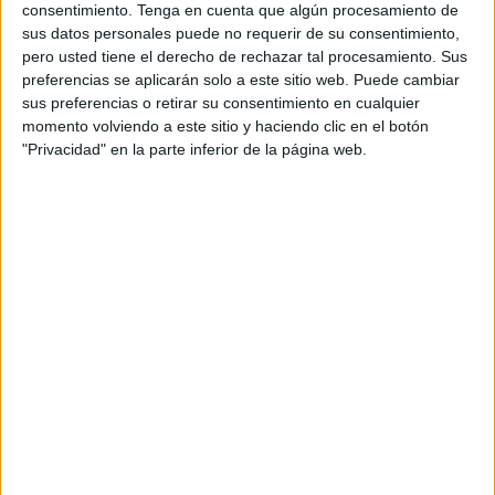
consentimiento.
Tenga en cuenta que algún procesamiento de
compañía, este colectivo representa ya el 34% de
sus datos personales puede no requerir de su consentimiento,
la población española. Además, tres de cada diez
pero usted tiene el derecho de rechazar tal procesamiento. Sus
boomers son considerados consumidores de altos
preferencias se aplicarán solo a este sitio web. Puede cambiar
ingresos y el 75% cuenta con ahorros o liquidez,
sus preferencias o retirar su consentimiento en cualquier
cifras que los sitúan por encima de generaciones
momento volviendo a este sitio y haciendo clic en el botón
más jóvenes en capacidad financiera.
"Privacidad" en la parte inferior de la página web.
Pese a ello, muchas marcas continúan diseñando
campañas, mensajes y experiencias pensando casi
exclusivamente en públicos jóvenes y códigos
asociados a nuevas generaciones.
El análisis apunta además a que
los boomers
mantienen una actividad digital mucho más
consolidada
de lo que tradicionalmente ha
asumido la industria. Aunque no sean nativos
digitales, utilizan internet, redes sociales,
búsquedas online, email y dispositivos conectados
de forma habitual, lo que obliga a replantear la