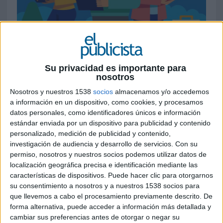
27 DE MAYO DE 2026
Los mayores de 55 años ya representan el
Su privacidad es importante para
34% de la población española y destacan por
nosotros
su capacidad de ahorro, fidelidad y poder de
Nosotros y nuestros 1538
socios
almacenamos y/o accedemos
compra
a información en un dispositivo, como cookies, y procesamos
datos personales, como identificadores únicos e información
Las estrategias de marketing centradas casi
estándar enviada por un dispositivo para publicidad y contenido
exclusivamente en la generación Z y los
personalizado, medición de publicidad y contenido,
millennials podrían estar dejando fuera a uno de
investigación de audiencia y desarrollo de servicios.
Con su
los perfiles con mayor capacidad de consumo del
permiso, nosotros y nuestros socios podemos utilizar datos de
mercado.
localización geográfica precisa e identificación mediante las
características de dispositivos. Puede hacer clic para otorgarnos
su consentimiento a nosotros y a nuestros 1538 socios para
Así lo advierte WAM, que pone el foco en el peso
que llevemos a cabo el procesamiento previamente descrito. De
creciente de los consumidores mayores de 55
forma alternativa, puede acceder a información más detallada y
años dentro de la economía española. Según
cambiar sus preferencias antes de otorgar o negar su
datos de Global Web Index recogidos por la