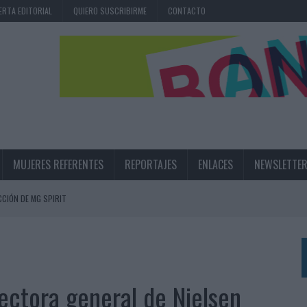
ERTA EDITORIAL
QUIERO SUSCRIBIRME
CONTACTO
MUJERES REFERENTES
REPORTAJES
ENLACES
NEWSLETTE
CIÓN DE MG SPIRIT
NA CAMPAÑA QUE CELEBRA SU REGRESO A PRIMERA DIVISIÓN
TERNACIONAL DE LA CERVEZA
360º CENTRADA EN EL ORIGEN BARCELONÉS
rectora general de Nielsen
 UNA EXPERIENCIA DE MARCA EN IBIZA