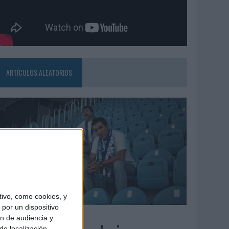
ARTÍCULOS ALEATORIOS
ivo, como cookies, y
por un dispositivo
7/08/2026
ón de audiencia y
de localización