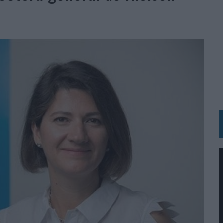
 LAS MARCAS
N IA
RÁ A PRUEBA LA CREATIVIDAD DE LAS MARCAS
N LA INFANCIA EN SU ESTRATEGIA
OS EN VERANO Y SUPERA AL MÓVIL COMO DISPOSITIVO MÁS UTILIZADO
OS ESPAÑOLES
IRECTORA COMERCIAL GLOBAL
BLE INSPIRADA EN CORNETTO, CALIPPO Y SOLERO
MAR EL PATRIMONIO HISTÓRICO EN ACTIVOS CULTURALES Y ECONÓMICOS
LA GESTIÓN DE SUS RELACIONES CON LOS MEDIOS
ARIO EN SU ÚLTIMA CAMPAÑA INTERNACIONAL
N DE MARCA A LARGO PLAZO Y LA MEDICIÓN SON DOS CARAS DE LA MISMA