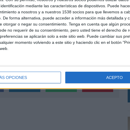
ue agrupan las soluciones de audiencia y consumo,
identificación mediante las características de dispositivos. Puede hacer
ntimiento a nosotros y a nuestros 1538 socios para que llevemos a ca
. De forma alternativa, puede acceder a información más detallada y 
elsen en 2001. Muy vinculada al área de innovación,
e otorgar o negar su consentimiento.
Tenga en cuenta que algún proc
ovimientos Women in Nielsen y Pride (PRIDE) para
de no requerir de su consentimiento, pero usted tiene el derecho de r
o LGTBI+, respectivamente. Su principal objetivo como
referencias se aplicarán solo a este sitio web. Puede cambiar sus pref
posicionar a Nielsen en el centro de los cambios
alquier momento volviendo a este sitio y haciendo clic en el botón "Pri
do de gran consumo.
 web.
L
investigación y técnicas de mercado por la Universidad
S
i
ÁS OPCIONES
ACEPTO
r
SHARE
ENVIAR
PIN