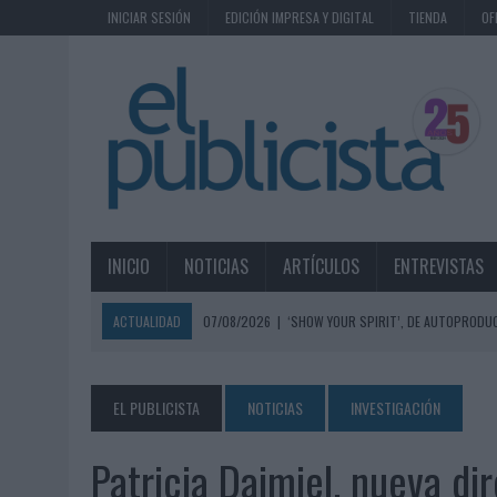
INICIAR SESIÓN
EDICIÓN IMPRESA Y DIGITAL
TIENDA
OF
INICIO
NOTICIAS
ARTÍCULOS
ENTREVISTAS
ACTUALIDAD
07/08/2026
|
‘SHOW YOUR SPIRIT’, DE AUTOPRODUC
07/08/2026
|
EL MÁLAGA CF CULMINA SU TRILOGÍA DE MARCA CON U
07/08/2026
|
MAHOU REIVINDICA EL RITUAL DE LA CAÑA EN EL DÍA IN
EL PUBLICISTA
NOTICIAS
INVESTIGACIÓN
07/08/2026
|
MG SPIRIT RELANZA SU MARCA CON UNA ESTRATEGIA 
Patricia Daimiel, nueva di
07/08/2026
|
PATRÓN CONVIERTE EL NUEVO SINGLE DE ARÓN PIPER EN