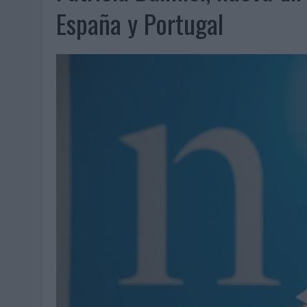
07/08/2026
|
EL VERANO PONE A PRUEBA LA ESTRATEGIA DIGITAL DE
España y Portugal
07/08/2026
|
VUELING CONVIERTE LOS RECUERDOS EN SOUVENIRS CO
07/08/2026
|
CUANDO SE APAGUE EL SOL, EL ECLIPSE DE 2026 POND
06/08/2026
|
‘LA VUELTA’, DE FENOMENAL PARA MÁLAGA CF
06/08/2026
|
SIETE DE CADA DIEZ EMPRESAS ESPAÑOLAS NO INTEGRA
06/08/2026
|
LA TELEVISIÓN SIGUE LIDERANDO EL CONSUMO DE MEDI
06/08/2026
|
EL USO DE LA IA GENERATIVA ALCANZA YA AL 62% DE L
06/08/2026
|
SYSTEM1 NOMBRA A KIMBERLY BASTONI COMO NUEVA D
06/08/2026
|
FRIGO Y UNIQLO LANZAN UNA COLECCIÓN PERSONALIZA
06/08/2026
|
LA IA ESTÁ SUBIENDO EL LISTÓN DE LA CREATIVIDAD
05/08/2026
|
BEON WORLDWIDE LANZA RAÍZ URBANA PARA TRANSFOR
05/08/2026
|
FABRA COMUNICACIÓN INCORPORA A CASONÁ Y ASUME 
05/08/2026
|
LOPESAN HOTELS & RESORTS ACERCA EL PARAÍSO CAN
05/08/2026
|
LUIS ARQUILLOS (BURGO DE ARIAS): “LA CONSTRUCCIÓ