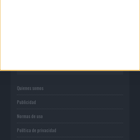
07/08/2026
Vueling convierte los recuerdos en
souvenirs con IA
CORPORATIVO
Quienes somos
Publicidad
Normas de uso
Política de privacidad