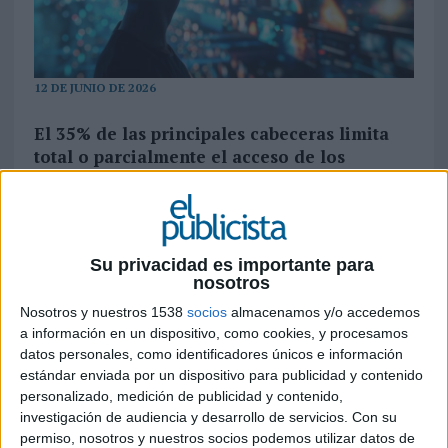
12 DE JUNIO DE 2026
El 35% de las principales cabeceras limita
total o parcialmente el acceso de los
sistemas de IA, lo que podría reducir la
presencia de marcas y contenidos en
herramientas como ChatGPT, Gemini o
Perplexity
Su privacidad es importante para
nosotros
La irrupción de la inteligencia artificial generativa
está alterando las reglas de la visibilidad digital. Si
Nosotros y nuestros 1538
socios
almacenamos y/o accedemos
a información en un dispositivo, como cookies, y procesamos
durante años las estrategias de comunicación se
datos personales, como identificadores únicos e información
centraron en ganar presencia en buscadores y
estándar enviada por un dispositivo para publicidad y contenido
medios de comunicación, ahora emerge un nuevo
personalizado, medición de publicidad y contenido,
desafío: conseguir que esa información también
investigación de audiencia y desarrollo de servicios.
Con su
sea accesible para los sistemas de IA que
permiso, nosotros y nuestros socios podemos utilizar datos de