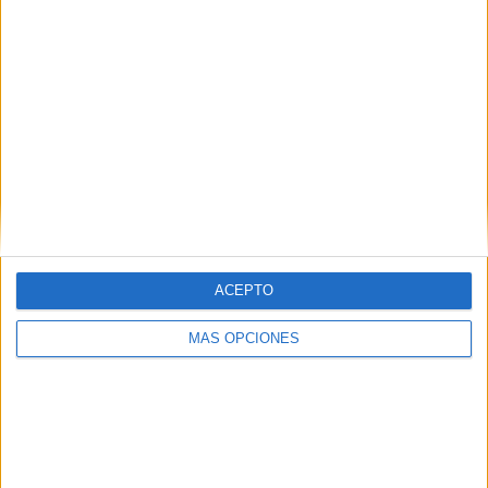
IMPRIMIR
TWEET
SHARE
SHARE
ENVIAR
ACEPTO
PIN
MÁS OPCIONES
SÍGUENOS EN FACEBOOK