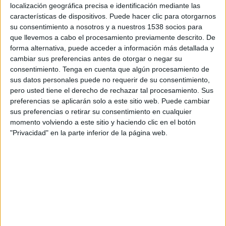
alimentan herramientas como ChatGPT, Gemini
localización geográfica precisa e identificación mediante las
o Perplexity.
características de dispositivos. Puede hacer clic para otorgarnos
su consentimiento a nosotros y a nuestros 1538 socios para
Según el estudio 'La Brecha de Cobertura de la
que llevemos a cabo el procesamiento previamente descrito. De
IA', elaborado por Hotwire, el 35% de los 100
forma alternativa, puede acceder a información más detallada y
medios de comunicación más influyentes de
cambiar sus preferencias antes de otorgar o negar su
España no son plenamente accesibles para los
consentimiento.
Tenga en cuenta que algún procesamiento de
sus datos personales puede no requerir de su consentimiento,
modelos generativos, al restringir total o
pero usted tiene el derecho de rechazar tal procesamiento. Sus
parcialmente el acceso a los denominados
preferencias se aplicarán solo a este sitio web. Puede cambiar
crawlers o rastreadores utilizados por estas
sus preferencias o retirar su consentimiento en cualquier
plataformas. El informe apunta a que esta
momento volviendo a este sitio y haciendo clic en el botón
situación puede provocar que parte de la
"Privacidad" en la parte inferior de la página web.
cobertura mediática obtenida por marcas,
compañías e instituciones quede fuera de los
sistemas de inteligencia artificial,
independientemente de la relevancia o calidad
editorial de los contenidos publicados.
La investigación identifica varios factores detrás
de esta limitación. Entre ellos figuran las