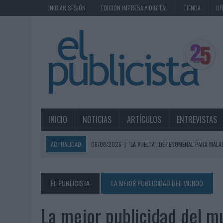
INICIAR SESIÓN
EDICIÓN IMPRESA Y DIGITAL
TIENDA
OF
INICIO
NOTICIAS
ARTÍCULOS
ENTREVISTAS
ACTUALIDAD
06/08/2026
|
‘LA VUELTA’, DE FENOMENAL PARA MÁLA
06/08/2026
|
SIETE DE CADA DIEZ EMPRESAS ESPAÑOLAS NO INTEGRA
06/08/2026
|
EL MERCADO PUBLICITARIO CAE UN 2,6% EN 2025, A
EL PUBLICISTA
LA MEJOR PUBLICIDAD DEL MUNDO
06/08/2026
|
LA TELEVISIÓN SIGUE LIDERANDO EL CONSUMO DE MEDI
La mejor publicidad del 
06/08/2026
|
EL USO DE LA IA GENERATIVA ALCANZA YA AL 62% DE L