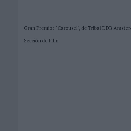
03/08/2026
|
‘VUELVE EL FÚTBOL. VUELVE A SOÑAR’, DE VML PARA MO
07/08/2026
|
CUANDO SE APAGUE EL SOL, EL ECLIPSE DE 2026 POND
Gran Premio: "Carousel", de Tribal DDB Amster
Sección de Film