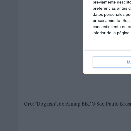
previamente descrito
preferencias antes d
datos personales pue
procesamiento. Sus p
consentimiento en cu
inferior de la página
M
Oro: "Dog fish", de Almap BBDO Sao Paulo Bras