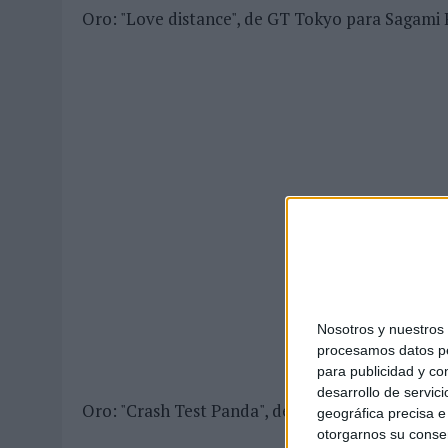
Oro: "Love distance", de GT Tokyo para Sagami
Nosotros y nuestro
procesamos datos per
para publicidad y co
desarrollo de servici
Oro: "Crash Test Panda", de Marcel Paris para F
geográfica precisa e 
otorgarnos su conse