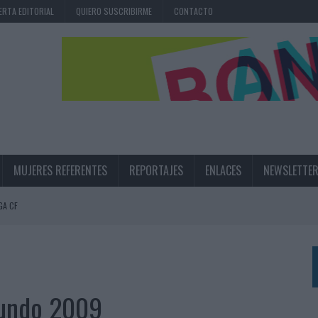
ERTA EDITORIAL
QUIERO SUSCRIBIRME
CONTACTO
MUJERES REFERENTES
REPORTAJES
ENLACES
NEWSLETTE
GA CF
N LA INFANCIA EN SU ESTRATEGIA
UNQUE LOS MEDIOS CONTROLADOS MANTIENEN EL CRECIMIENTO
OS EN VERANO Y SUPERA AL MÓVIL COMO DISPOSITIVO MÁS UTILIZADO
mundo 2009
OS ESPAÑOLES