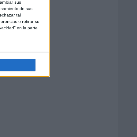
cambiar sus
esamiento de sus
echazar tal
erencias o retirar su
vacidad" en la parte