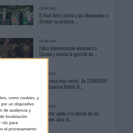
03/08/2026
El Real Betis invita a los aficionados a
diseñar su próxima ...
05/08/2026
Fabra Comunicación incorpora a
Casoná y asume la gestión de ...
04/08/2026
‘El Paraíso más cerca’, de 22GRADOS
para Lopesan Hotels &...
ivo, como cookies, y
por un dispositivo
03/08/2026
ón de audiencia y
Movistar apela a la ilusión de las
de localización
aficiones para el...
 clic para
bo el procesamiento