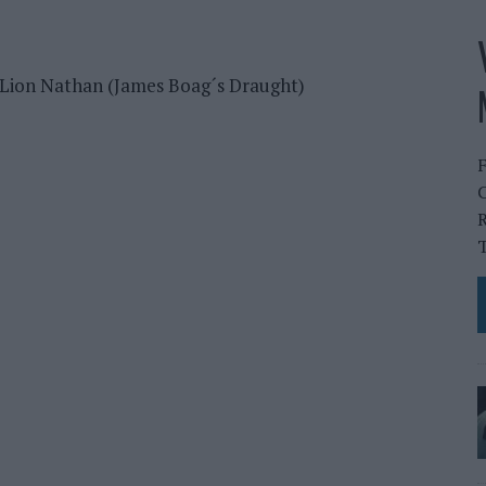
a Lion Nathan (James Boag´s Draught)
C
R
T