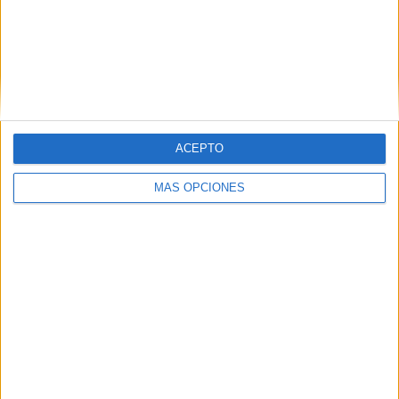
ARTÍCULOS ALEATORIOS
ACEPTO
MÁS OPCIONES
04/08/2026
‘El Match Perfecto del
Verano’, de Crush para