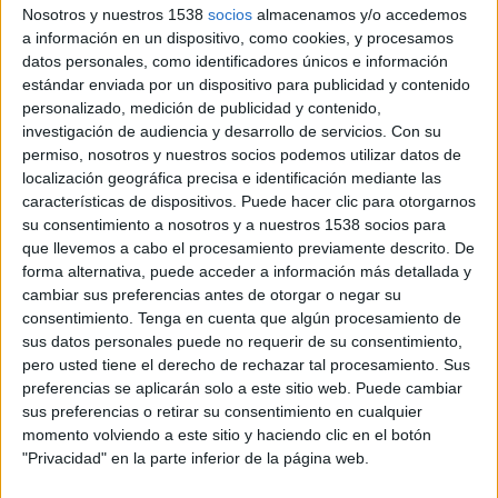
Nosotros y nuestros 1538
socios
almacenamos y/o accedemos
a información en un dispositivo, como cookies, y procesamos
datos personales, como identificadores únicos e información
estándar enviada por un dispositivo para publicidad y contenido
personalizado, medición de publicidad y contenido,
investigación de audiencia y desarrollo de servicios.
Con su
permiso, nosotros y nuestros socios podemos utilizar datos de
localización geográfica precisa e identificación mediante las
características de dispositivos. Puede hacer clic para otorgarnos
su consentimiento a nosotros y a nuestros 1538 socios para
que llevemos a cabo el procesamiento previamente descrito. De
forma alternativa, puede acceder a información más detallada y
cambiar sus preferencias antes de otorgar o negar su
consentimiento.
Tenga en cuenta que algún procesamiento de
11 DE JUNIO DE 2013
sus datos personales puede no requerir de su consentimiento,
pero usted tiene el derecho de rechazar tal procesamiento. Sus
La aventura exterior se inició con la versión
preferencias se aplicarán solo a este sitio web. Puede cambiar
inglesa ¡Hello!
sus preferencias o retirar su consentimiento en cualquier
La revista ¡Hola! inició su expansión internacional
momento volviendo a este sitio y haciendo clic en el botón
hace 25 años con el lanzamiento de su versión
"Privacidad" en la parte inferior de la página web.
inglesa Hello!. Hoy, la fórmula editorial española