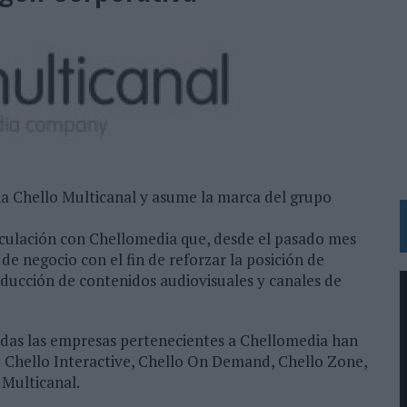
 LAS MARCAS
N IA
RÁ A PRUEBA LA CREATIVIDAD DE LAS MARCAS
N LA INFANCIA EN SU ESTRATEGIA
OS EN VERANO Y SUPERA AL MÓVIL COMO DISPOSITIVO MÁS UTILIZADO
OS ESPAÑOLES
a Chello Multicanal y asume la marca del grupo
IRECTORA COMERCIAL GLOBAL
nculación con Chellomedia que, desde el pasado mes
BLE INSPIRADA EN CORNETTO, CALIPPO Y SOLERO
e negocio con el fin de reforzar la posición de
oducción de contenidos audiovisuales y canales de
MAR EL PATRIMONIO HISTÓRICO EN ACTIVOS CULTURALES Y ECONÓMICOS
LA GESTIÓN DE SUS RELACIONES CON LOS MEDIOS
odas las empresas pertenecientes a Chellomedia han
: Chello Interactive, Chello On Demand, Chello Zone,
ARIO EN SU ÚLTIMA CAMPAÑA INTERNACIONAL
 Multicanal.
N DE MARCA A LARGO PLAZO Y LA MEDICIÓN SON DOS CARAS DE LA MISMA