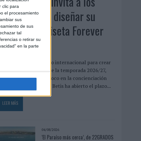
El Real Betis invita a los
 clic para
aficionados a diseñar su
bo el procesamiento
cambiar sus
próxima camiseta Forever
esamiento de sus
echazar tal
Green
erencias o retirar su
vacidad" en la parte
l club abre un concurso internacional para crear
a equipación especial de la temporada 2026/27,
ue volverá a poner el foco en la concienciación
edioambiental El Real Betis ha abierto el plazo...
LEER MÁS
04/08/2026
‘El Paraíso más cerca’, de 22GRADOS