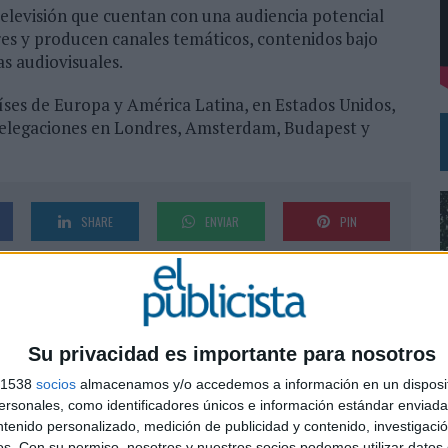
televisión que cuentan con una audiencia potencial
res y producen canales temáticos, contenidos bajo
DE CHEIL SPAIN PARA SAMSUNG ELECTRONICS IBERIA
as audiovisuales.
íses de Europa y América Latina, en Estados Unidos,
 delegaciones en Londres, Amsterdam, Budapest y
SHARE
ENVIAR
PIN
Su privacidad es importante para nosotros
s 1538
socios
almacenamos y/o accedemos a información en un disposit
sonales, como identificadores únicos e información estándar enviada 
0
ntenido personalizado, medición de publicidad y contenido, investigaci
os.
Con su permiso, nosotros y nuestros socios podemos utilizar datos 