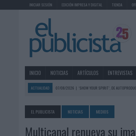
INICIAR SESIÓN
EDICIÓN IMPRESA Y DIGITAL
TIENDA
OF
INICIO
NOTICIAS
ARTÍCULOS
ENTREVISTAS
ACTUALIDAD
07/08/2026
|
‘SHOW YOUR SPIRIT’, DE AUTOPRODUC
07/08/2026
|
EL MÁLAGA CF CULMINA SU TRILOGÍA DE MARCA CON U
07/08/2026
|
MAHOU REIVINDICA EL RITUAL DE LA CAÑA EN EL DÍA IN
EL PUBLICISTA
NOTICIAS
MEDIOS
07/08/2026
|
MG SPIRIT RELANZA SU MARCA CON UNA ESTRATEGIA 
Multicanal renueva su ima
07/08/2026
|
PATRÓN CONVIERTE EL NUEVO SINGLE DE ARÓN PIPER EN