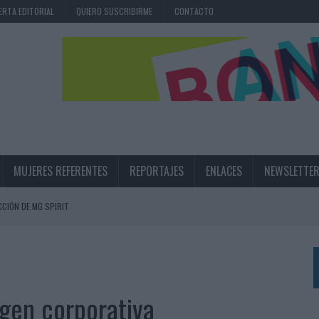
ERTA EDITORIAL
QUIERO SUSCRIBIRME
CONTACTO
MUJERES REFERENTES
REPORTAJES
ENLACES
NEWSLETTE
CIÓN DE MG SPIRIT
NA CAMPAÑA QUE CELEBRA SU REGRESO A PRIMERA DIVISIÓN
TERNACIONAL DE LA CERVEZA
360º CENTRADA EN EL ORIGEN BARCELONÉS
gen corporativa
 UNA EXPERIENCIA DE MARCA EN IBIZA