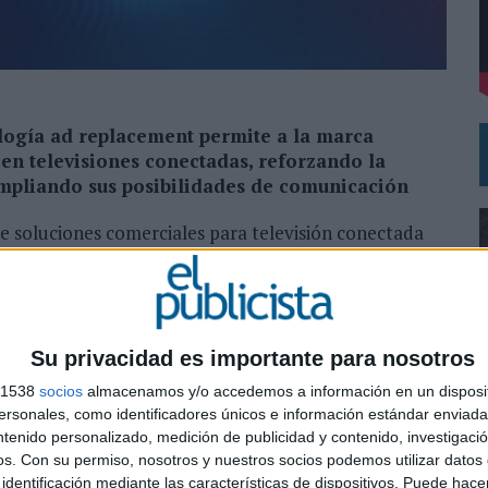
DE CHEIL SPAIN PARA SAMSUNG ELECTRONICS IBERIA
ología ad replacement permite a la marca
en televisiones conectadas, reforzando la
ampliando sus posibilidades de comunicación
 soluciones comerciales para televisión conectada
mato publicitario único en el mercado que gracias al
omplementar la careta de patrocinio del anunciante
de la tecnología HbbTV, de una nueva creatividad con
Su privacidad es importante para nosotros
s 1538
socios
almacenamos y/o accedemos a información en un disposit
sonales, como identificadores únicos e información estándar enviada 
ntenido personalizado, medición de publicidad y contenido, investigaci
0
os.
Con su permiso, nosotros y nuestros socios podemos utilizar datos 
identificación mediante las características de dispositivos. Puede hacer