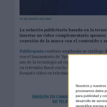
MONEDA”
07/08/2026
|
‘ALEXIA PUTELLAS X GALAXY Z FOLD8 – SIN LÍMITES’, 
31 DE MARZO DE 2023
La solución publicitaria basada en la tecn
insertar un vídeo complementario sponsor 
conexión de la marca con el contenido y 
Publiespaña
continúa ampliando su catálogo de
con el lanzamiento de ‘Sponsor ADR’, nuevo for
uso de la tecnología ad replacement permite c
en televisión lineal con la inserción, a través 
formato vídeo en televisiones conectadas.
Nosotros y nuestro
procesamos datos per
para publicidad y co
desarrollo de servici
geográfica precisa e 