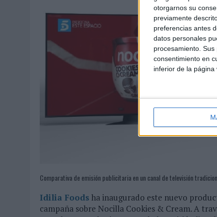
otorgarnos su conse
previamente descrito
preferencias antes d
datos personales pue
procesamiento. Sus p
consentimiento en cu
inferior de la página
M
Comparativa de emisión publicitaria en un canal de televisión tradici
Idilia Foods
ha inaugurado este nuevo producto
campaña sobre Nocilla Cookies & Cream. A travé