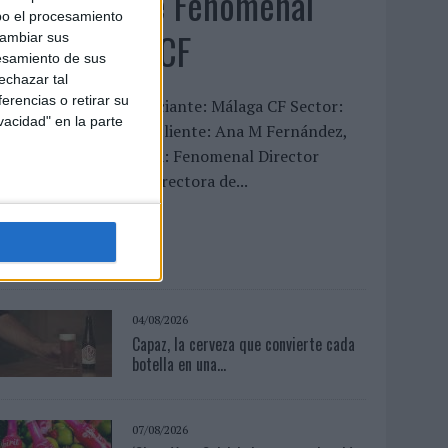
‘La vuelta’, de Fenomenal
bo el procesamiento
para Málaga CF
cambiar sus
esamiento de sus
echazar tal
erencias o retirar su
FICHA TÉCNICA Anunciante: Málaga CF Sector:
vacidad" en la parte
ervicios Contacto del cliente: Ana M Fernández,
ergio Valencia Agencia: Fenomenal Director
reativo: David Titos Directora de...
LEER MÁS
04/08/2026
Capaz, la cerveza que convierte cada
botella en una...
07/08/2026