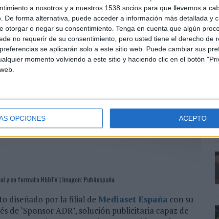
ntimiento a nosotros y a nuestros 1538 socios para que llevemos a ca
. De forma alternativa, puede acceder a información más detallada y 
e otorgar o negar su consentimiento.
Tenga en cuenta que algún proc
de no requerir de su consentimiento, pero usted tiene el derecho de r
referencias se aplicarán solo a este sitio web. Puede cambiar sus pref
alquier momento volviendo a este sitio y haciendo clic en el botón "Pri
s
 web.
S
c
ÁS OPCIONES
ACEPTO
onal y en formato HbbTV | Imagen: Publiespaña
 diseñado por la filial de
Mediaset España
con su
s de ‘Sponsor ADR’, solución publicitaria capaz de