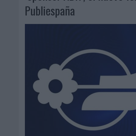
07/08/2026
|
EL VERANO PONE A PRUEBA LA ESTRATEGIA DIGITAL DE
Publiespaña
07/08/2026
|
VUELING CONVIERTE LOS RECUERDOS EN SOUVENIRS CO
07/08/2026
|
CUANDO SE APAGUE EL SOL, EL ECLIPSE DE 2026 POND
06/08/2026
|
‘LA VUELTA’, DE FENOMENAL PARA MÁLAGA CF
06/08/2026
|
SIETE DE CADA DIEZ EMPRESAS ESPAÑOLAS NO INTEGRA
06/08/2026
|
LA TELEVISIÓN SIGUE LIDERANDO EL CONSUMO DE MEDI
06/08/2026
|
EL USO DE LA IA GENERATIVA ALCANZA YA AL 62% DE L
06/08/2026
|
SYSTEM1 NOMBRA A KIMBERLY BASTONI COMO NUEVA D
06/08/2026
|
FRIGO Y UNIQLO LANZAN UNA COLECCIÓN PERSONALIZA
06/08/2026
|
LA IA ESTÁ SUBIENDO EL LISTÓN DE LA CREATIVIDAD
05/08/2026
|
BEON WORLDWIDE LANZA RAÍZ URBANA PARA TRANSFOR
05/08/2026
|
FABRA COMUNICACIÓN INCORPORA A CASONÁ Y ASUME 
05/08/2026
|
LOPESAN HOTELS & RESORTS ACERCA EL PARAÍSO CAN
05/08/2026
|
LUIS ARQUILLOS (BURGO DE ARIAS): “LA CONSTRUCCIÓ