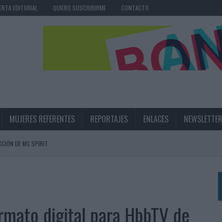
ERTA EDITORIAL
QUIERO SUSCRIBIRME
CONTACTO
MUJERES REFERENTES
REPORTAJES
ENLACES
NEWSLETTE
CIÓN DE MG SPIRIT
NA CAMPAÑA QUE CELEBRA SU REGRESO A PRIMERA DIVISIÓN
TERNACIONAL DE LA CERVEZA
360º CENTRADA EN EL ORIGEN BARCELONÉS
ormato digital para HbbTV de
 UNA EXPERIENCIA DE MARCA EN IBIZA