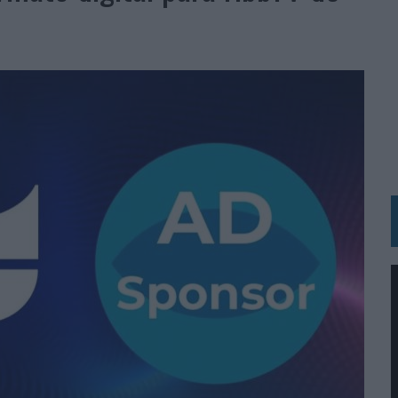
 LAS MARCAS
N IA
RÁ A PRUEBA LA CREATIVIDAD DE LAS MARCAS
N LA INFANCIA EN SU ESTRATEGIA
OS EN VERANO Y SUPERA AL MÓVIL COMO DISPOSITIVO MÁS UTILIZADO
OS ESPAÑOLES
IRECTORA COMERCIAL GLOBAL
BLE INSPIRADA EN CORNETTO, CALIPPO Y SOLERO
MAR EL PATRIMONIO HISTÓRICO EN ACTIVOS CULTURALES Y ECONÓMICOS
LA GESTIÓN DE SUS RELACIONES CON LOS MEDIOS
ARIO EN SU ÚLTIMA CAMPAÑA INTERNACIONAL
N DE MARCA A LARGO PLAZO Y LA MEDICIÓN SON DOS CARAS DE LA MISMA