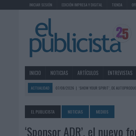
INICIAR SESIÓN
EDICIÓN IMPRESA Y DIGITAL
TIENDA
OF
INICIO
NOTICIAS
ARTÍCULOS
ENTREVISTAS
ACTUALIDAD
07/08/2026
|
‘SHOW YOUR SPIRIT’, DE AUTOPRODUC
07/08/2026
|
EL MÁLAGA CF CULMINA SU TRILOGÍA DE MARCA CON U
07/08/2026
|
MAHOU REIVINDICA EL RITUAL DE LA CAÑA EN EL DÍA IN
EL PUBLICISTA
NOTICIAS
MEDIOS
07/08/2026
|
MG SPIRIT RELANZA SU MARCA CON UNA ESTRATEGIA 
‘Sponsor ADR’, el nuevo f
07/08/2026
|
PATRÓN CONVIERTE EL NUEVO SINGLE DE ARÓN PIPER EN