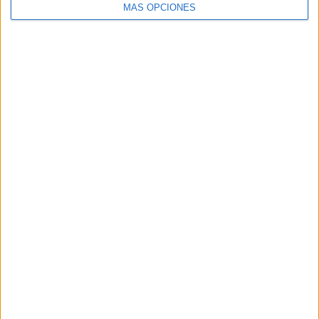
MÁS OPCIONES
ARTÍCULOS ALEATORIOS
04/08/2026
‘El Paraíso más cerca’, de