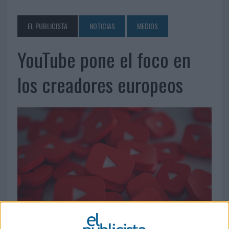
EL PUBLICISTA
NOTICIAS
MEDIOS
YouTube pone el foco en
los creadores europeos