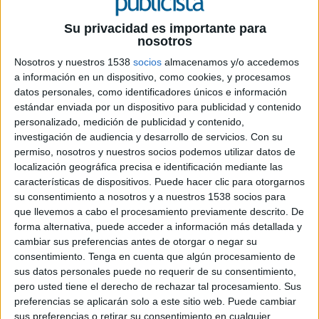
3 DE JUNIO DE 2026
Su privacidad es importante para
nosotros
La plataforma impulsará una encuesta en los
Nosotros y nuestros 1538
socios
almacenamos y/o accedemos
27 países europeos para trasladar a Bruselas
a información en un dispositivo, como cookies, y procesamos
las principales barreras y oportunidades del
datos personales, como identificadores únicos e información
sector
estándar enviada por un dispositivo para publicidad y contenido
personalizado, medición de publicidad y contenido,
YouTube ha puesto en marcha una consulta
investigación de audiencia y desarrollo de servicios.
Con su
dirigida a creadores de contenido de los 27 países
permiso, nosotros y nuestros socios podemos utilizar datos de
de la Unión Europea con el objetivo de recoger
localización geográfica precisa e identificación mediante las
información sobre los retos, oportunidades y
características de dispositivos. Puede hacer clic para otorgarnos
necesidades de la llamada creator economy en
su consentimiento a nosotros y a nuestros 1538 socios para
Europa. La iniciativa, bautizada como
European
que llevemos a cabo el procesamiento previamente descrito. De
Creator Consultation
, busca trasladar
forma alternativa, puede acceder a información más detallada y
cambiar sus preferencias antes de otorgar o negar su
posteriormente las conclusiones a responsables
consentimiento.
Tenga en cuenta que algún procesamiento de
políticos y legisladores europeos en un momento
sus datos personales puede no requerir de su consentimiento,
en el que el peso económico y cultural de los
pero usted tiene el derecho de rechazar tal procesamiento. Sus
creadores digitales continúa creciendo dentro de
preferencias se aplicarán solo a este sitio web. Puede cambiar
la industria audiovisual y publicitaria.
sus preferencias o retirar su consentimiento en cualquier