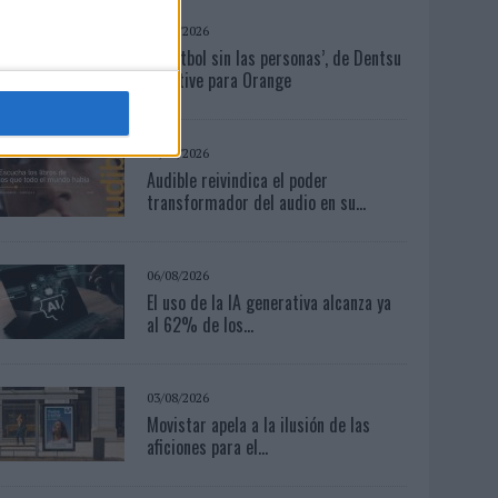
04/08/2026
‘El fútbol sin las personas’, de Dentsu
Creative para Orange
04/08/2026
Audible reivindica el poder
transformador del audio en su...
06/08/2026
El uso de la IA generativa alcanza ya
al 62% de los...
03/08/2026
Movistar apela a la ilusión de las
aficiones para el...