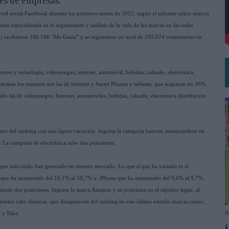
les de empresas.
 EL REGRESO DEL FÚTBOL
red social Facebook durante los primeros meses de 2012, según el informe sobre marcas
a especializada en el seguimiento y análisis de la vida de las marcas en las redes
tal) recibieron 106.106 “Me Gusta” y se registraron un total de 205.674 comentarios en
ernet y tecnología, videojuegos, internet, automóvil, bebidas, calzado, electrónica,
ractúan los usuarios son las de Internet y Smart Phones y tabletas, que acaparan un 36%
ido las de videojuegos, Internet, automóviles, bebidas, calzado, electrónica distribución
tro del ranking con una ligera variación. Ingresa la categoría bancos, instaurándose en
 La categoría de electrónica sube dos posiciones.
s que más ruido han generado en nuestro mercado. Lo que sí que ha variado es el
 que ha aumentado del 10,1% al 10,7% y; iPhone que ha aumentado del 9,0% al 9,7%.
nde dos posiciones. Ingresa la marca Amazon y se posiciona en el séptimo lugar, al
ambios cabe destacar, que desaparecen del ranking en este último estudio marcas como;
0
 y Nike.