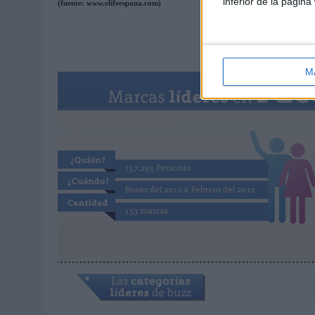
inferior de la página
(fuente: www.elifeespana.com)
M