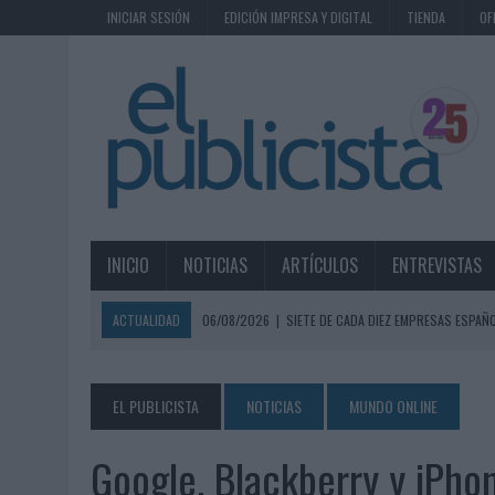
INICIAR SESIÓN
EDICIÓN IMPRESA Y DIGITAL
TIENDA
OF
INICIO
NOTICIAS
ARTÍCULOS
ENTREVISTAS
ACTUALIDAD
06/08/2026
|
SIETE DE CADA DIEZ EMPRESAS ESPAÑ
06/08/2026
|
EL MERCADO PUBLICITARIO CAE UN 2,6% EN 2025, A
06/08/2026
|
LA TELEVISIÓN SIGUE LIDERANDO EL CONSUMO DE MEDI
EL PUBLICISTA
NOTICIAS
MUNDO ONLINE
06/08/2026
|
EL USO DE LA IA GENERATIVA ALCANZA YA AL 62% DE L
Google, Blackberry y iPho
06/08/2026
|
SYSTEM1 NOMBRA A KIMBERLY BASTONI COMO NUEVA D