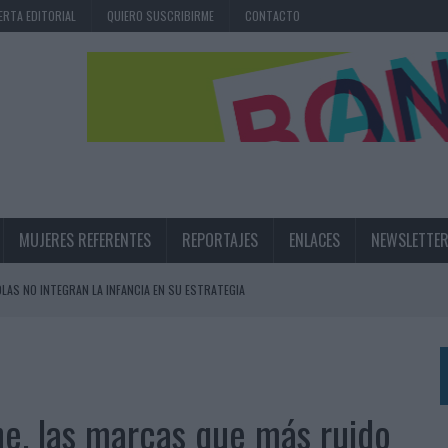
ERTA EDITORIAL
QUIERO SUSCRIBIRME
CONTACTO
MUJERES REFERENTES
REPORTAJES
ENLACES
NEWSLETTE
OLAS NO INTEGRAN LA INFANCIA EN SU ESTRATEGIA
UNQUE LOS MEDIOS CONTROLADOS MANTIENEN EL CRECIMIENTO
OS EN VERANO Y SUPERA AL MÓVIL COMO DISPOSITIVO MÁS UTILIZADO
OS ESPAÑOLES
ne, las marcas que más ruido
IRECTORA COMERCIAL GLOBAL