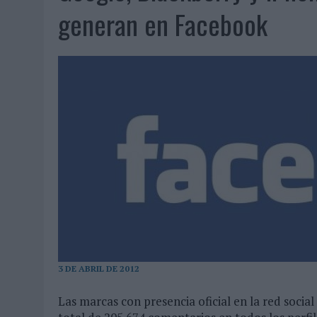
06/08/2026
|
FRIGO Y UNIQLO LANZAN UNA COLECCIÓN PERSONALIZA
generan en Facebook
06/08/2026
|
LA IA ESTÁ SUBIENDO EL LISTÓN DE LA CREATIVIDAD
05/08/2026
|
BEON WORLDWIDE LANZA RAÍZ URBANA PARA TRANSFOR
05/08/2026
|
FABRA COMUNICACIÓN INCORPORA A CASONÁ Y ASUME 
05/08/2026
|
LOPESAN HOTELS & RESORTS ACERCA EL PARAÍSO CAN
05/08/2026
|
LUIS ARQUILLOS (BURGO DE ARIAS): “LA CONSTRUCCIÓ
MONEDA”
04/08/2026
|
‘EL PARAÍSO MÁS CERCA’, DE 22GRADOS PARA LOPESA
04/08/2026
|
‘LA ÚNICA CERVEZA DEL MUNDO QUE SE DISFRUTA DOS 
04/08/2026
|
‘EL FÚTBOL SIN LAS PERSONAS’, DE DENTSU CREATIVE
04/08/2026
|
CAPAZ, LA CERVEZA QUE CONVIERTE CADA BOTELLA EN
04/08/2026
|
BABARIA Y MAXIBON SON ‘EL MATCH PERFECTO DEL VE
3 DE ABRIL DE 2012
04/08/2026
|
AUDIBLE REIVINDICA EL PODER TRANSFORMADOR DEL A
Las marcas con presencia oficial en la red socia
03/08/2026
|
‘VUELVE EL FÚTBOL. VUELVE A SOÑAR’, DE VML PARA MO