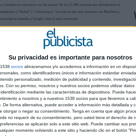
s y hombres se relacionan con las marcas. De las 22.480 personas que identificaron su
Smartphones y Tablets” y “videojuegos”. Las marcas que más nombran son Blackberry,
 tecnológicas situando a Google como la más comentada.
book durante este primer tramo de 2012 es que los comentarios sobre las aerolíneas sólo
, ha sido Iberia con el 52% del total de la categoría, seguida de Ryanair), que en la
mentarios recibidos (le sigue Yahoo, que también ha entrado en el ranking de las 10
C
bebida no alcohólica presente entre las 10 marcas más comentadas, entre otros.
Su privacidad es importante para nosotros
R
s 1538
socios
almacenamos y/o accedemos a información en un disposit
T
camos en diciembre 2011 y enero 2012, hemos observado cómo la participación de los
sonales, como identificadores únicos e información estándar enviada 
157.293 personas. Sin embargo, un número menor ha identificado su sexo”, ha
ntenido personalizado, medición de publicidad y contenido, investigaci
resante poder comparar cómo en un solo mes, pueden producirse cambios en la presencia
os.
Con su permiso, nosotros y nuestros socios podemos utilizar datos 
 desde nuestro último estudio, sí que hemos visto que se en esta ocasión se han
identificación mediante las características de dispositivos. Puede hacer
ecido otras como BMWo Galaxy. También hemos observado cómo unas categorías han
ntimiento a nosotros y a nuestros 1538 socios para que llevemos a ca
a visión del mercado, saber cómo te ven los usuarios y poder prever una tendencia es
. De forma alternativa, puede acceder a información más detallada y 
e otorgar o negar su consentimiento.
Tenga en cuenta que algún proc
de no requerir de su consentimiento, pero usted tiene el derecho de r
referencias se aplicarán solo a este sitio web. Puede cambiar sus pref
alquier momento volviendo a este sitio y haciendo clic en el botón "Pri