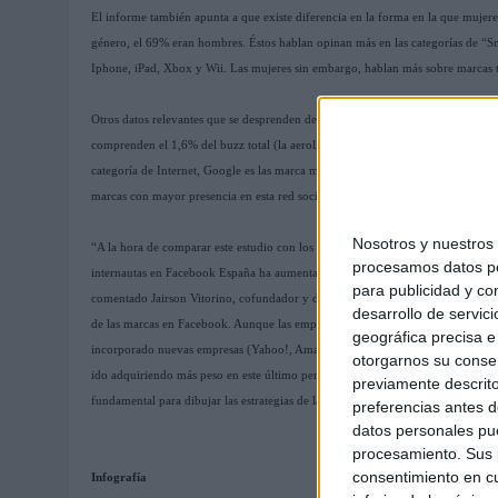
El informe también apunta a que existe diferencia en la forma en la que mujere
género, el 69% eran hombres. Éstos hablan opinan más en las categorías de “
Iphone, iPad, Xbox y Wii. Las mujeres sin embargo, hablan más sobre marcas
Otros datos relevantes que se desprenden del estudio de lso internautas en face
comprenden el 1,6% del buzz total (la aerolínea que más comentarios ha recibido
categoría de Internet, Google es las marca más comentada con un 15% de los co
marcas con mayor presencia en esta red social) o que Pepsi (2,1%) es la única 
Nosotros y nuestro
“A la hora de comparar este estudio con los datos de la infografía que publi
procesamos datos per
internautas en Facebook España ha aumentado significativamente de 47.709 a 
para publicidad y co
comentado Jairson Vitorino, cofundador y director técnico de E.Life.“Es inte
desarrollo de servici
de las marcas en Facebook. Aunque las empresas más comentadas no han variado
geográfica precisa e 
incorporado nuevas empresas (Yahoo!, Amazon, Nokia y Nike) y han desapar
otorgarnos su conse
ido adquiriendo más peso en este último periodo analizado que otras. Tener un
previamente descrito
fundamental para dibujar las estrategias de las empresas en un mundo 2.0”.
preferencias antes d
datos personales pue
procesamiento. Sus p
consentimiento en cu
Infografía