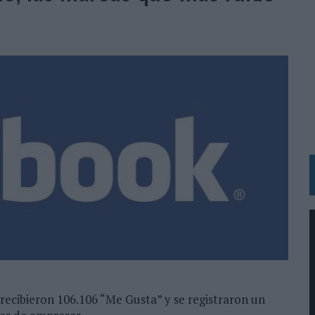
BLE INSPIRADA EN CORNETTO, CALIPPO Y SOLERO
MAR EL PATRIMONIO HISTÓRICO EN ACTIVOS CULTURALES Y ECONÓMICOS
LA GESTIÓN DE SUS RELACIONES CON LOS MEDIOS
ARIO EN SU ÚLTIMA CAMPAÑA INTERNACIONAL
N DE MARCA A LARGO PLAZO Y LA MEDICIÓN SON DOS CARAS DE LA MISMA
N HOTELS & RESORTS
VECES’, DE INUSUALY PARA CERVEZA CAPAZ
 PARA ORANGE
 UNA OPORTUNIDAD DE INCLUSIÓN
RANO’
UDIO EN SU NUEVA CAMPAÑA GLOBAL DE MARCA
l recibieron 106.106 “Me Gusta” y se registraron un
VISTAR