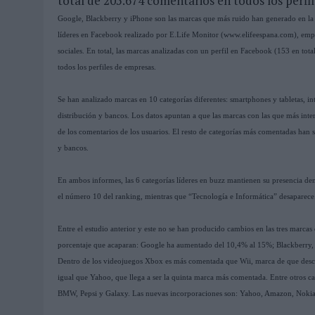
total de 205.674 comentarios en todos los perfi
03/08/2026
|
MOVISTAR APELA A LA ILUSIÓN DE LAS AFICIONES PARA
Google, Blackberry y iPhone son las marcas que más ruido han generado en la 
líderes en Facebook realizado por E.Life Monitor (www.elifeespana.com), empres
06/08/2026
|
‘LA VUELTA’, DE FENOMENAL PARA MÁLAGA CF
sociales. En total, las marcas analizadas con un perfil en Facebook (153 en to
todos los perfiles de empresas.
Se han analizado marcas en 10 categorías diferentes: smartphones y tabletas, int
distribución y bancos. Los datos apuntan a que las marcas con las que más inte
de los comentarios de los usuarios. El resto de categorías más comentadas han s
y bancos.
En ambos informes, las 6 categorías líderes en buzz mantienen su presencia den
el número 10 del ranking, mientras que “Tecnología e Informática” desaparece.
Entre el estudio anterior y este no se han producido cambios en las tres marca
porcentaje que acaparan: Google ha aumentado del 10,4% al 15%; Blackberry,
Dentro de los videojuegos Xbox es más comentada que Wii, marca de que descie
igual que Yahoo, que llega a ser la quinta marca más comentada. Entre otros c
BMW, Pepsi y Galaxy. Las nuevas incorporaciones son: Yahoo, Amazon, Nokia