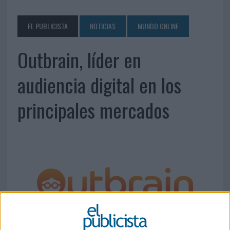
EL PUBLICISTA
NOTICIAS
MUNDO ONLINE
Outbrain, líder en
audiencia digital en los
principales mercados