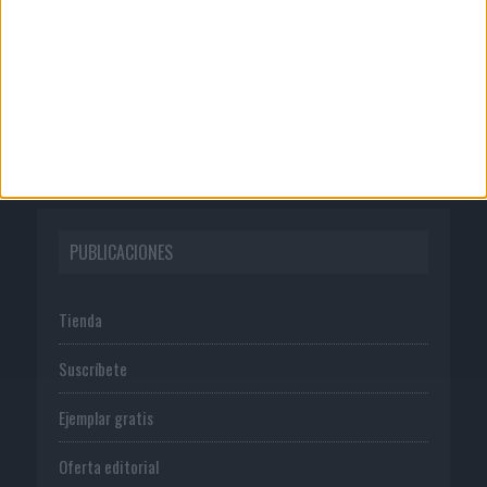
Publicidad
Normas de uso
Política de privacidad
PUBLICACIONES
Tienda
Suscríbete
Ejemplar gratis
Oferta editorial