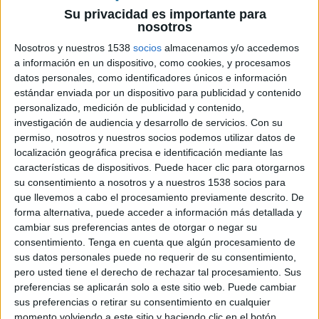
22 DE JULIO DE 2019
Su privacidad es importante para
nosotros
La plataforma premium de discovery y publicidad
Nosotros y nuestros 1538
socios
almacenamos y/o accedemos
nativa de la open web, supera a Google, Facebook
a información en un dispositivo, como cookies, y procesamos
y otras redes publicitarias nativas en cobertura
datos personales, como identificadores únicos e información
digital total en abril, en mercados clave como
estándar enviada por un dispositivo para publicidad y contenido
España, Italia, Alemania, Reino Unido y Estados
personalizado, medición de publicidad y contenido,
investigación de audiencia y desarrollo de servicios.
Con su
Unidos.
permiso, nosotros y nuestros socios podemos utilizar datos de
Outbrain mejora la experiencia de los feeds de
localización geográfica precisa e identificación mediante las
discovery online para más de mil millones de
características de dispositivos. Puede hacer clic para otorgarnos
personas, a través de sus medios y publishers que
su consentimiento a nosotros y a nuestros 1538 socios para
operan en la open web a nivel global. En Europa,
que llevemos a cabo el procesamiento previamente descrito. De
en abril, Outbrain registró una cobertura digital
forma alternativa, puede acceder a información más detallada y
total del 95% en España, del 94,3%* en Italia y del
cambiar sus preferencias antes de otorgar o negar su
76,8% en el Reino Unido. Según la AGOF,
consentimiento.
Tenga en cuenta que algún procesamiento de
Outbrain obtuvo un 84,3% en Alemania y un 88%
sus datos personales puede no requerir de su consentimiento,
en Bélgica, según ha informado CMI Internet
pero usted tiene el derecho de rechazar tal procesamiento. Sus
preferencias se aplicarán solo a este sitio web. Puede cambiar
2019.
sus preferencias o retirar su consentimiento en cualquier
momento volviendo a este sitio y haciendo clic en el botón