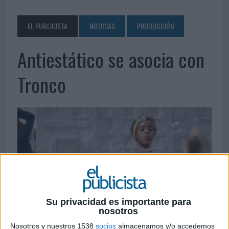
EL PUBLICISTA
NOTICIAS
PRODUCCIÓN
Antiestático se asocia con
Tronco
Su privacidad es importante para
nosotros
Nosotros y nuestros 1538
socios
almacenamos y/o accedemos