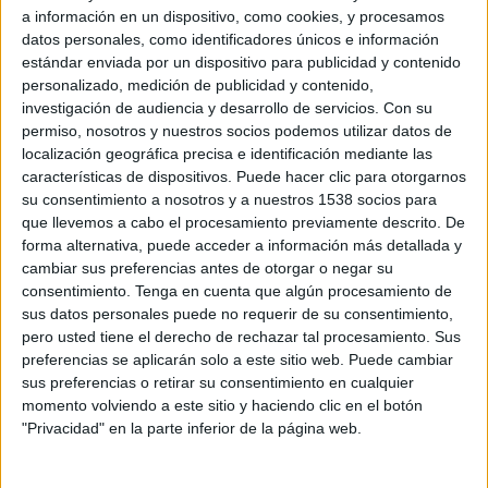
13 DE MAYO DE 2019
a información en un dispositivo, como cookies, y procesamos
datos personales, como identificadores únicos e información
La productora española une lazos con la
estándar enviada por un dispositivo para publicidad y contenido
productora audiovisual internacional
personalizado, medición de publicidad y contenido,
especializada en mixed-media, animación y
investigación de audiencia y desarrollo de servicios.
Con su
permiso, nosotros y nuestros socios podemos utilizar datos de
craft uniendo directores, oficinas, servicios
localización geográfica precisa e identificación mediante las
de animación, postproducción y service para
características de dispositivos. Puede hacer clic para otorgarnos
un partnership muy prometedor
su consentimiento a nosotros y a nuestros 1538 socios para
que llevemos a cabo el procesamiento previamente descrito. De
La productora Tronco basada en Argentina
forma alternativa, puede acceder a información más detallada y
cuenta con directores, animadores y creativos
cambiar sus preferencias antes de otorgar o negar su
que tienen como objetivo desarrollar un
consentimiento.
Tenga en cuenta que algún procesamiento de
storytelling a través de una gran rooster de
sus datos personales puede no requerir de su consentimiento,
medios artísticos como el live action, pintura,
pero usted tiene el derecho de rechazar tal procesamiento. Sus
ilustración, animación y otros; mezclados con
preferencias se aplicarán solo a este sitio web. Puede cambiar
tecnología creando proyectos que resuenan en
sus preferencias o retirar su consentimiento en cualquier
una audiencia contemporánea sin perder la
momento volviendo a este sitio y haciendo clic en el botón
"Privacidad" en la parte inferior de la página web.
importancia en el contenido.
La productora Antiestatico tiene sedes en