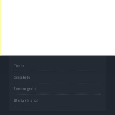
Normas de uso
Política de privacidad
PUBLICACIONES
Tienda
Suscríbete
Ejemplar gratis
Oferta editorial