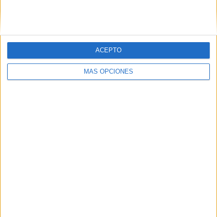
ACEPTO
05/08/2026
Beon Worldwide lanza Raíz
MÁS OPCIONES
Urbana para transformar el
patrimonio histórico en
activos culturales y
económicos
La empresa española, con 25 años de experiencia en
producción de eventos, aplica su metodología de
producción in-house a la activación de espacios