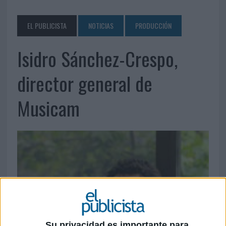
EL PUBLICISTA
NOTICIAS
PRODUCCIÓN
Isidro Sánchez-Crespo,
director general de
Musicam
Su privacidad es importante para