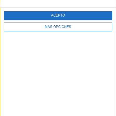
06/08/2026
La televisión sigue liderando
ACEPTO
el consumo de medios en
MÁS OPCIONES
verano y supera al móvil
como dispositivo más
utilizado
Las vacaciones no reducen el consumo de medios,
sino que transforman los hábitos de las audiencias.
La televisión mantiene su liderazgo durante el
periodo estival, mientras el móvil se consolida como
...
LEER MÁS