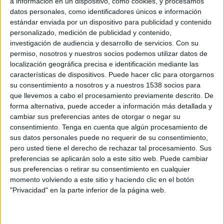
a información en un dispositivo, como cookies, y procesamos
datos personales, como identificadores únicos e información
estándar enviada por un dispositivo para publicidad y contenido
personalizado, medición de publicidad y contenido,
2 DE JUNIO DE 2010
investigación de audiencia y desarrollo de servicios.
Con su
permiso, nosotros y nuestros socios podemos utilizar datos de
La estación de metro de Nuevos Ministerios,
localización geográfica precisa e identificación mediante las
cubierta con más de 1.600 metros cuadrados de
características de dispositivos. Puede hacer clic para otorgarnos
vinilo
su consentimiento a nosotros y a nuestros 1538 socios para
que llevemos a cabo el procesamiento previamente descrito. De
La estación de Metro de Nuevos Ministerios en Madrid ha sido el escenario
forma alternativa, puede acceder a información más detallada y
elegido por la compañía Soluciones Pirez para llevar a cabo la producción y
cambiar sus preferencias antes de otorgar o negar su
montaje de la última campaña de marketing de Movistar, con motivo de la
consentimiento.
Tenga en cuenta que algún procesamiento de
homegeneización del nombre comercial de Telefónica para todos sus productos y
sus datos personales puede no requerir de su consentimiento,
servicios. Soluciones Pirez ha utilizado para la acción, que ha tenido un mes de
pero usted tiene el derecho de rechazar tal procesamiento. Sus
duración, más de 1.600 metros cuadrados de vinilo impreso para rotular las
preferencias se aplicarán solo a este sitio web. Puede cambiar
bóvedas, andenes, pasillos, ascensores y el cubo de entrada a la estación.
sus preferencias o retirar su consentimiento en cualquier
La campaña ha sido desarrollada por la agencia Magic Touch.
momento volviendo a este sitio y haciendo clic en el botón
"Privacidad" en la parte inferior de la página web.
IMPRIMIR