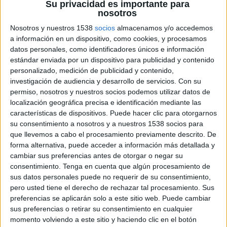
3 DE JUNIO DE 2019
Su privacidad es importante para
nosotros
El próximo 7 de junio se celebrará la Gala
Nosotros y nuestros 1538
socios
almacenamos y/o accedemos
de los Premios en Distrito Digital de
a información en un dispositivo, como cookies, y procesamos
Alicante bajo el eslogan ‘¿Entra la
datos personales, como identificadores únicos e información
creatividad por el oído?’
estándar enviada por un dispositivo para publicidad y contenido
personalizado, medición de publicidad y contenido,
El CEO y empresario alicantino Carlos Bosch
investigación de audiencia y desarrollo de servicios.
Con su
permiso, nosotros y nuestros socios podemos utilizar datos de
recibirá el Premio Alce de Honor 2019 con motivo
localización geográfica precisa e identificación mediante las
de su extensa aportación al mundo del marketing
características de dispositivos. Puede hacer clic para otorgarnos
y la publicidad. Será en la Gala de los Premios
su consentimiento a nosotros y a nuestros 1538 socios para
Alce 2019, la fiesta de la creatividad, organizada
que llevemos a cabo el procesamiento previamente descrito. De
anualmente por la Asociación de Empresas de
forma alternativa, puede acceder a información más detallada y
Publicidad de la Provincia de Alicante (361º), que
cambiar sus preferencias antes de otorgar o negar su
se celebra el próximo viernes 7 de junio en
consentimiento.
Tenga en cuenta que algún procesamiento de
Distrito Digital de Alicante.
sus datos personales puede no requerir de su consentimiento,
pero usted tiene el derecho de rechazar tal procesamiento. Sus
Del premiado cabe destacar su etapa como
preferencias se aplicarán solo a este sitio web. Puede cambiar
fundador de Vueltaymedia, así como su
sus preferencias o retirar su consentimiento en cualquier
trayectoria por los sectores de gran distribución,
momento volviendo a este sitio y haciendo clic en el botón