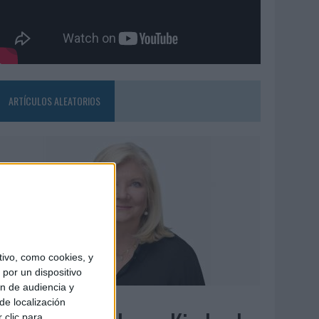
ARTÍCULOS ALEATORIOS
ivo, como cookies, y
por un dispositivo
ón de audiencia y
6/08/2026
de localización
 clic para