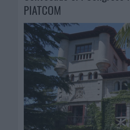
06/08/2026
|
EL MERCADO PUBLICITARIO CAE UN 2,6% EN 2025, A
PIATCOM
06/08/2026
|
LA TELEVISIÓN SIGUE LIDERANDO EL CONSUMO DE MEDI
06/08/2026
|
EL USO DE LA IA GENERATIVA ALCANZA YA AL 62% DE L
06/08/2026
|
SYSTEM1 NOMBRA A KIMBERLY BASTONI COMO NUEVA D
06/08/2026
|
FRIGO Y UNIQLO LANZAN UNA COLECCIÓN PERSONALIZA
06/08/2026
|
LA IA ESTÁ SUBIENDO EL LISTÓN DE LA CREATIVIDAD
05/08/2026
|
BEON WORLDWIDE LANZA RAÍZ URBANA PARA TRANSFOR
05/08/2026
|
FABRA COMUNICACIÓN INCORPORA A CASONÁ Y ASUME 
05/08/2026
|
LOPESAN HOTELS & RESORTS ACERCA EL PARAÍSO CAN
05/08/2026
|
LUIS ARQUILLOS (BURGO DE ARIAS): “LA CONSTRUCCIÓ
MONEDA”
04/08/2026
|
‘EL PARAÍSO MÁS CERCA’, DE 22GRADOS PARA LOPESA
04/08/2026
|
‘LA ÚNICA CERVEZA DEL MUNDO QUE SE DISFRUTA DOS 
04/08/2026
|
‘EL FÚTBOL SIN LAS PERSONAS’, DE DENTSU CREATIVE