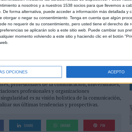
ntimiento a nosotros y a nuestros 1538 socios para que llevemos a ca
antes expertos como Victoria Prego, presidenta de la
. De forma alternativa, puede acceder a información más detallada y 
so Armada, director de ABC Cultural e Iñaki
e otorgar o negar su consentimiento.
Tenga en cuenta que algún proc
de no requerir de su consentimiento, pero usted tiene el derecho de r
irma de Iñaki Gabilondo” para el diario El País y la
referencias se aplicarán solo a este sitio web. Puede cambiar sus pref
alquier momento volviendo a este sitio y haciendo clic en el botón "Pri
 web.
Tendencias en Comunicación (PIATCOM) –nacida por
L
nicación de la Universidad Nebrija- configura una red
i
spaña e Iberoamérica con el objetivo de unificar
o
ación en diferentes países.
i
ÁS OPCIONES
ACEPTO
nectado, abierto a la reflexión, a la discusión y al
ntes, profesionales de la comunicación, universidades,
iaciones profesionales y organizaciones
singularidad es su visión holística de la comunicación,
izar sus últimas tendencias y prospectivas.
SHARE
ENVIAR
PIN