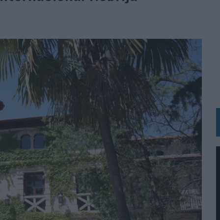
UNQUE LOS MEDIOS CONTROLADOS MANTIENEN EL CRECIMIENTO
OS EN VERANO Y SUPERA AL MÓVIL COMO DISPOSITIVO MÁS UTILIZADO
OS ESPAÑOLES
IRECTORA COMERCIAL GLOBAL
BLE INSPIRADA EN CORNETTO, CALIPPO Y SOLERO
MAR EL PATRIMONIO HISTÓRICO EN ACTIVOS CULTURALES Y ECONÓMICOS
LA GESTIÓN DE SUS RELACIONES CON LOS MEDIOS
ARIO EN SU ÚLTIMA CAMPAÑA INTERNACIONAL
N DE MARCA A LARGO PLAZO Y LA MEDICIÓN SON DOS CARAS DE LA MISMA
N HOTELS & RESORTS
VECES’, DE INUSUALY PARA CERVEZA CAPAZ
 PARA ORANGE