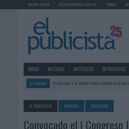
INICIAR SESIÓN
EDICIÓN IMPRESA Y DIGITAL
TIENDA
OF
INICIO
NOTICIAS
ARTÍCULOS
ENTREVISTAS
ACTUALIDAD
07/08/2026
|
EL VERANO PONE A PRUEBA LA ESTRAT
07/08/2026
|
VUELING CONVIERTE LOS RECUERDOS EN SOUVENIRS CO
07/08/2026
|
CUANDO SE APAGUE EL SOL, EL ECLIPSE DE 2026 POND
EL PUBLICISTA
NOTICIAS
PROFESIÓN
06/08/2026
|
‘LA VUELTA’, DE FENOMENAL PARA MÁLAGA CF
Convocado el I Congreso I
06/08/2026
|
SIETE DE CADA DIEZ EMPRESAS ESPAÑOLAS NO INTEGRA