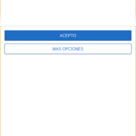
ACEPTO
MÁS OPCIONES
07/08/2026
MG Spirit relanza su marca
con una estrategia 360º
centrada en el origen
barcelonés
La campaña 'Show Your Spirit' combina exterior,
publicidad digital geolocalizada, creadores de
contenido e innovación de producto para reforzar