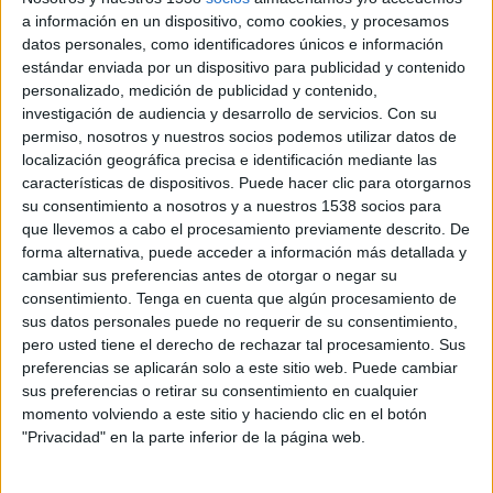
de investigación en VIH en población infantil que realiza el Laboratorio de
a información en un dispositivo, como cookies, y procesamos
Epidemiología Molecular del VIH-1 (EpimolVIH). La prueba, para la que
datos personales, como identificadores únicos e información
disponían de siete días, consistía en realizar una pieza gráfica para prensa y
estándar enviada por un dispositivo para publicidad y contenido
revistas con el objetivo de concienciar a instituciones, empresas y particulares de
personalizado, medición de publicidad y contenido,
la importancia de esta investigación, de modo que se lleguen a convertir en
investigación de audiencia y desarrollo de servicios.
Con su
permiso, nosotros y nuestros socios podemos utilizar datos de
financiadoras de la misma.
localización geográfica precisa e identificación mediante las
características de dispositivos. Puede hacer clic para otorgarnos
Los ganadores son los siguientes: Carlos Castro, María Arrieta, Andrea Masó, Aldo
su consentimiento a nosotros y a nuestros 1538 socios para
Coste, Marina Sánchez, Alberto Gómez, Iñaki Garrido, Judith Luengo, María
que llevemos a cabo el procesamiento previamente descrito. De
Eugenia San José, Mònica Casamor, Oscar Fernandez, Alejandra Velasco, Nuria
forma alternativa, puede acceder a información más detallada y
de la Banda, Anaïs Calabuig, Paula Vivó, Alex Sinmaleza, Juan Carlos, Daniel
cambiar sus preferencias antes de otorgar o negar su
Gascón, David Gámez, Leire Sádaba, Ana María Prado, Cristina Mestre, Estel
consentimiento.
Tenga en cuenta que algún procesamiento de
Martinez, Lidia Cánovas, María Troyas, Patricia Fernández, Rodrigo Melero y
sus datos personales puede no requerir de su consentimiento,
Sheila Dobón.
pero usted tiene el derecho de rechazar tal procesamiento. Sus
preferencias se aplicarán solo a este sitio web. Puede cambiar
sus preferencias o retirar su consentimiento en cualquier
El jurado de esta edición ha estado formado por 17 profesionales: Alfredo Negri
momento volviendo a este sitio y haciendo clic en el botón
(FCB Spain), Fernando Galindo (Kepler22B), José Mª Mayorga (RK Peaplo),
"Privacidad" en la parte inferior de la página web.
Natalia Rodríguez (Shackleton), Santiago Romero (verve Creative Group),
Alberto Peláez (FCB Spain), Esteve Traveset (Herraizsoto & Co), Iñaki Bendito
(Kitchen),, Javier Ojeda (Yslandia), Marga Castaño (Le Aperitif), Tania Riera