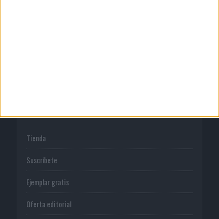
Publicidad
Normas de uso
Política de privacidad
PUBLICACIONES
Tienda
Suscríbete
Ejemplar gratis
Oferta editorial