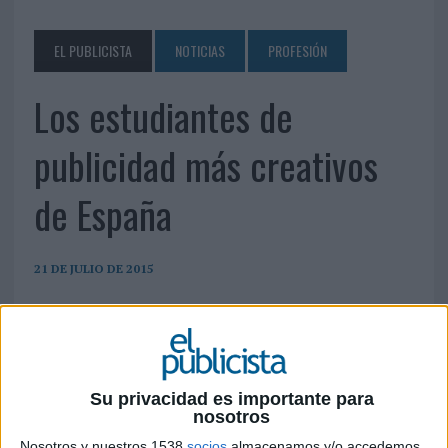
EL PUBLICISTA
NOTICIAS
PROFESIÓN
Los estudiantes de
publicidad más creativos
de España
21 DE JULIO DE 2015
Un total de 27 jóvenes han sido seleccionados en
los premios Versus 2015 y participarán en el tour
de agencias de este año.
El Club de creativos de España ha seleccionado a los 27 estudiantes de publicidad
Su privacidad es importante para
que participarán en el Tour de agencias 2015. Los participantes, estudiantes de
nosotros
toda España, debían desarrollar una campaña que diera visibilidad a los proyectos
Nosotros y nuestros 1538
socios
almacenamos y/o accedemos