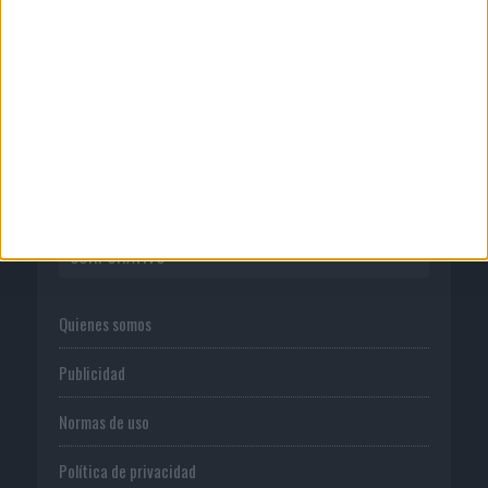
07/08/2026
Vueling convierte los recuerdos en
souvenirs con IA
CORPORATIVO
Quienes somos
Publicidad
Normas de uso
Política de privacidad