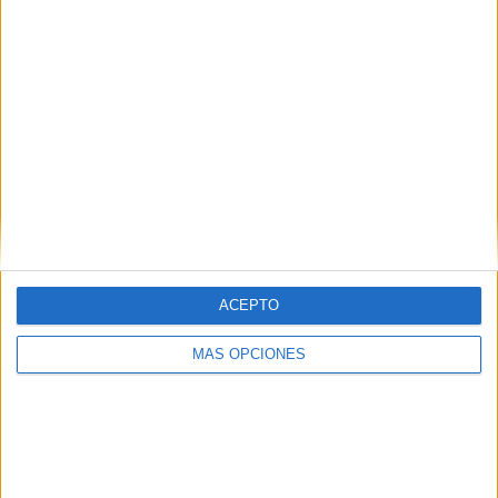
TWEET
SHARE
SHARE
ENVIAR
PIN
ACEPTO
MÁS OPCIONES
SÍGUENOS EN FACEBOOK