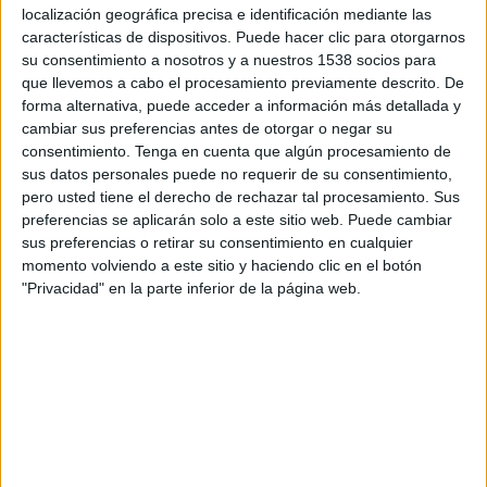
sobre los soportes auditados a nivel mundial y
localización geográfica precisa e identificación mediante las
facilitar la toma de decisiones en el ámbito de la
características de dispositivos. Puede hacer clic para otorgarnos
compra de medios, según señalan sus propios
su consentimiento a nosotros y a nuestros 1538 socios para
responsables
que llevemos a cabo el procesamiento previamente descrito. De
forma alternativa, puede acceder a información más detallada y
cambiar sus preferencias antes de otorgar o negar su
"En un contexto en el que el panorama de los
consentimiento.
Tenga en cuenta que algún procesamiento de
medios y la publicidad es cada vez más global y
sus datos personales puede no requerir de su consentimiento,
los problemas relacionados con la falta de
pero usted tiene el derecho de rechazar tal procesamiento. Sus
transparencia crecen, nunca había habido un hito
preferencias se aplicarán solo a este sitio web. Puede cambiar
tan importante como que los anunciantes tengan
sus preferencias o retirar su consentimiento en cualquier
acceso a una fuente fiable de información acerca
momento volviendo a este sitio y haciendo clic en el botón
de los medios que están comprometidos en
"Privacidad" en la parte inferior de la página web.
ofrecer datos auditados por terceros
independientes”, explicó el presidente actual de
la IFABC, Pedro Silva, que es también director
ejecutivo del Instituto Verificador de
Comunicación (IVC) de Brasil. "Los miembros de
nuestra asociación IFABC aportan transparencia,
claridad y un alto nivel de confianza a los medios
que auditan en todo el mundo", resalta Silva.