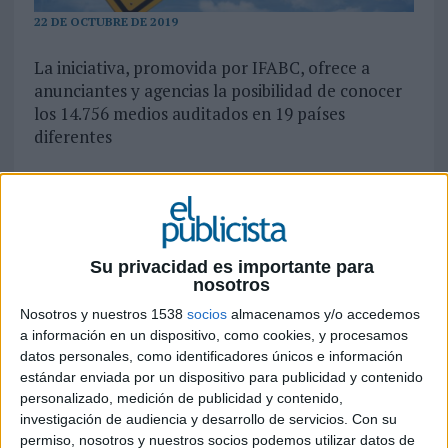
22 DE OCTUBRE DE 2019
La iniciativa, promovida por IFABC, ofrece a
anunciantes y agencias la posibilidad de conocer
los 14.756 medios auditados en 19 países
diferentes
La Federación Internacional de Oficinas de
Auditoría de Certificación (IFABC por sus siglas
en inglés) ha publicado la Lista Global de Medios
Certificados, la primera lista global descargable
Su privacidad es importante para
con 14.756 medios que se auditan por empresas u
nosotros
organizaciones certificadoras de 19 países, todos
Nosotros y nuestros 1538
socios
almacenamos y/o accedemos
ellos asociados en la IFABC. OJD, el auditor líder
a información en un dispositivo, como cookies, y procesamos
de la industria publicitaria en España, es una de
datos personales, como identificadores únicos e información
las entidades asociadas y la encargada de
estándar enviada por un dispositivo para publicidad y contenido
certificar las cifras de los medios de nuestro país.
personalizado, medición de publicidad y contenido,
El objetivo de la Lista, accesible de forma online,
investigación de audiencia y desarrollo de servicios.
Con su
es ofrecer a anunciantes y agencias información
permiso, nosotros y nuestros socios podemos utilizar datos de