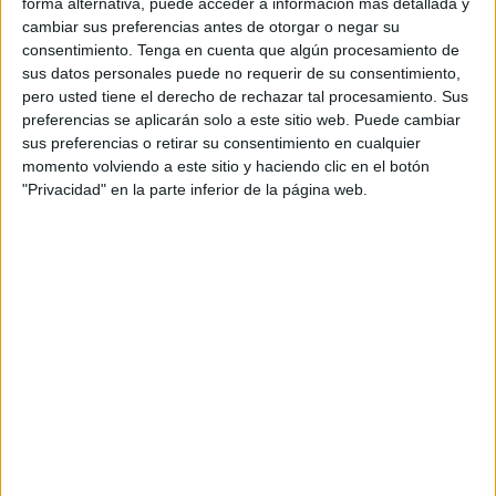
forma alternativa, puede acceder a información más detallada y
siete ranuras) y sus faros redondos. Este símbolo, que estará presente a lo largo de
cambiar sus preferencias antes de otorgar o negar su
toda la acción, servirá además de hilo conductor y formará parte de los trabajos
consentimiento.
Tenga en cuenta que algún procesamiento de
que se realizarán para el 70 aniversario de la marca en el año 2011.
sus datos personales puede no requerir de su consentimiento,
pero usted tiene el derecho de rechazar tal procesamiento. Sus
Reinterpretar el
preferencias se aplicarán solo a este sitio web. Puede cambiar
carácter de una
sus preferencias o retirar su consentimiento en cualquier
marca histórica
momento volviendo a este sitio y haciendo clic en el botón
La campaña
"Privacidad" en la parte inferior de la página web.
titulada “Jeep
Icon”,
precisamente
porque en ella se
reinterpreta el
carácter icónico
de este histórico fabricante, da el pistoletazo de salida con un spot para televisión
y piezas gráficas (tanto para diarios y revistas como para exterior). No obstante,
en los próximos meses se irán poniendo en marcha diferentes acciones en distintas
áreas de la comunicación publicitaria (marketing de guerrilla, aplicaciones para
móviles, programas de activación y acciones en redes sociales, entre otros),
buscando la vertiente innovadora de la publicidad y alcanzar a los targets más