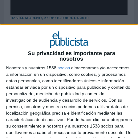
DANIEL MORENO, 27 DE OCTUBRE DE 2010
Nueva campaña mundial de la firma Jeep, ideada
desde España, en la que se hace hincapié en la
fortaleza de la insignia y en sus particularidades
desde el punto de vista del diseño, hasta hacerla
Su privacidad es importante para
nosotros
un icono que trasciende del ámbito de la
automoción.
Nosotros y nuestros 1538
socios
almacenamos y/o accedemos
a información en un dispositivo, como cookies, y procesamos
¿Cuándo una marca se convierte en icono? ¿Cuándo comienza a ser reconocible
datos personales, como identificadores únicos e información
por unos simples rasgos, por un esbozo de lo que realmente es? ¿Cuándo puede
estándar enviada por un dispositivo para publicidad y contenido
dirigirse a sus potenciales consumidores sin necesidad de mostrar su logo o sus
personalizado, medición de publicidad y contenido,
productos? Este es el concepto en torno al cual gira la nueva campaña que Leo
investigación de audiencia y desarrollo de servicios.
Con su
Burnett Iberia ha desarrollado para la firma de automoción Jeep a nivel
permiso, nosotros y nuestros socios podemos utilizar datos de
internacional (se acaba de estrenar en España, pero tendrá difusión en más de 15
localización geográfica precisa e identificación mediante las
países de Europa, América Latina, Oriente Medio, Asia y Oceanía). Así, la agencia
características de dispositivos. Puede hacer clic para otorgarnos
ha creado un símbolo claramente reconocible y significativo partiendo de la
su consentimiento a nosotros y a nuestros 1538 socios para
que llevemos a cabo el procesamiento previamente descrito. De
imagen de la particular, única y patentada calandra de los Jeep (compuesta por