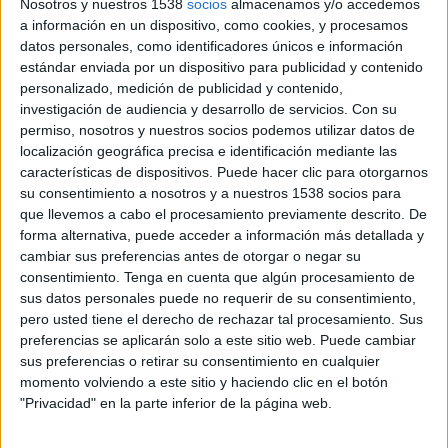
además comienza a ofrecer a los anunciantes españoles su oferta completa de
Nosotros y nuestros 1538
socios
almacenamos y/o accedemos
a información en un dispositivo, como cookies, y procesamos
servicios publicitarios, amparada en su red de agencias de marketing digital
datos personales, como identificadores únicos e información
repartidas por todo el mundo. De hecho la agencia cuenta con presencia en 17
estándar enviada por un dispositivo para publicidad y contenido
países ofreciendo servicios en estrategia, creatividad, medios y tecnología en el
personalizado, medición de publicidad y contenido,
entorno online. En total son más de 2.000 profesionales repartidos en 30 oficinas.
investigación de audiencia y desarrollo de servicios.
Con su
permiso, nosotros y nuestros socios podemos utilizar datos de
Según Caroline McGuckian, consejera delegada de LBi para España, Italia,
localización geográfica precisa e identificación mediante las
Francia y Bélgica, la seña de identidad de la agencia es el modo único en que
características de dispositivos. Puede hacer clic para otorgarnos
combina en su trabajo marketing y tecnología: "Proponemos un modelo de
su consentimiento a nosotros y a nuestros 1538 socios para
agencia de marketing digital hasta ahora inédito en España, basado en la
que llevemos a cabo el procesamiento previamente descrito. De
integración (blending) del trabajo de distintos equipos de especialistas con el
forma alternativa, puede acceder a información más detallada y
cambiar sus preferencias antes de otorgar o negar su
objetivo de aportar valor al cliente". En este sentido la agencia cuenta con
consentimiento.
Tenga en cuenta que algún procesamiento de
expertos en creatividad, tecnología, experiencia de usuario, CRM, medios y
sus datos personales puede no requerir de su consentimiento,
producción con el objetivo de ofertar soluciones integrales a las marcas.
pero usted tiene el derecho de rechazar tal procesamiento. Sus
preferencias se aplicarán solo a este sitio web. Puede cambiar
'Vivimos un periodo de intensa transformación en el que la smarcas se enfrentan a
sus preferencias o retirar su consentimiento en cualquier
oportunidades que nunca imaginaron. Sus objetivos se pueden alcanzar gracias a
momento volviendo a este sitio y haciendo clic en el botón
un enfoque integrado, a pesar del escenario de crisis. La única opción es crecer. Y
"Privacidad" en la parte inferior de la página web.
para ello hay que trabajar con los clientes a largo plazo", explica McGuckian.