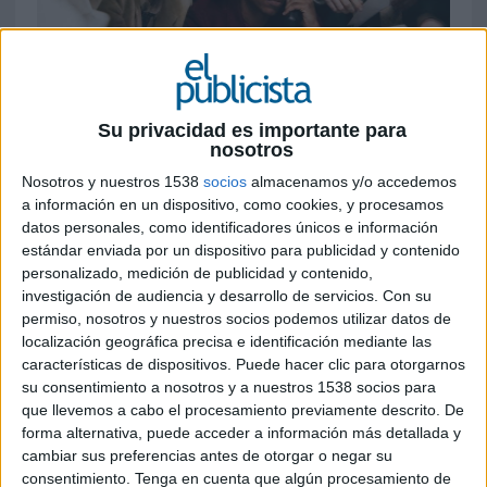
Su privacidad es importante para
nosotros
22 DE MAYO DE 2026
Nosotros y nuestros 1538
socios
almacenamos y/o accedemos
La plataforma creativa española lanza un
a información en un dispositivo, como cookies, y procesamos
fondo para promover integración de la IA
datos personales, como identificadores únicos e información
en los flujos de producción de contenidos y
estándar enviada por un dispositivo para publicidad y contenido
en la industria creativa en general. Incluye
personalizado, medición de publicidad y contenido,
descuentos en el plan para empresas y en
investigación de audiencia y desarrollo de servicios.
Con su
permiso, nosotros y nuestros socios podemos utilizar datos de
créditos, onboarding personalizado y un
localización geográfica precisa e identificación mediante las
programa de formación
características de dispositivos. Puede hacer clic para otorgarnos
su consentimiento a nosotros y a nuestros 1538 socios para
La empresa española Magnific, antes Freepik, ha
que llevemos a cabo el procesamiento previamente descrito. De
anunciado la inversión de 10 millones de euros
forma alternativa, puede acceder a información más detallada y
para ayudar a departamentos de marketing y
cambiar sus preferencias antes de otorgar o negar su
equipos de agencias publicitarias a adoptar la IA y
consentimiento.
Tenga en cuenta que algún procesamiento de