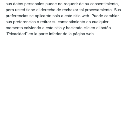
promover su integración en los flujos de
sus datos personales puede no requerir de su consentimiento,
producción creativos. La iniciativa, que
pero usted tiene el derecho de rechazar tal procesamiento. Sus
inicialmente está enfocada al mercado europeo
preferencias se aplicarán solo a este sitio web. Puede cambiar
(Europa y Estados Unidos son regiones clave para
sus preferencias o retirar su consentimiento en cualquier
la empresa de origen malagueño en estos
momento volviendo a este sitio y haciendo clic en el botón
"Privacidad" en la parte inferior de la página web.
momentos) se engloba bajo el paraguas "Magnific
Fund" y engloba diferentes acciones orientadas a
que equipos internos de marketing y creatividad,
bien sean en empresas anunciantes o del
colectivo de partners de las marcas, se acerquen
a la tecnología y a la IA como apoyo para
desarrollar contenidos y proyectos creativos.
Dentro de la selección de empresas que se
pueden beneficiar de estas ventajas (uso
subvencionado de sus plataformas y
herramientas, cursos de formación o
asesoramiento por parte del equipo de la
empresa tecnológica), Magnific priorizará pymes
y equipos del tejido creativo de la Unión Europea