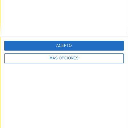
ARTÍCULOS ALEATORIOS
ACEPTO
MÁS OPCIONES
07/08/2026
‘Show Your Spirit’, de
autoproducción de MG Spirit