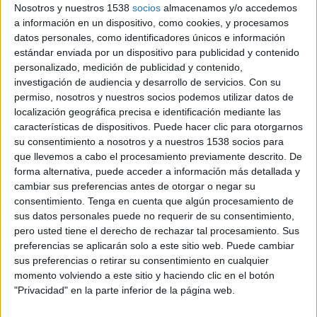
Nosotros y nuestros 1538
socios
almacenamos y/o accedemos
a información en un dispositivo, como cookies, y procesamos
datos personales, como identificadores únicos e información
estándar enviada por un dispositivo para publicidad y contenido
personalizado, medición de publicidad y contenido,
investigación de audiencia y desarrollo de servicios.
Con su
permiso, nosotros y nuestros socios podemos utilizar datos de
localización geográfica precisa e identificación mediante las
características de dispositivos. Puede hacer clic para otorgarnos
Ficha técnica:
su consentimiento a nosotros y a nuestros 1538 socios para
que llevemos a cabo el procesamiento previamente descrito. De
Anunciante: MUTUA MADRILEÑA
forma alternativa, puede acceder a información más detallada y
Sector: SEGUROS
cambiar sus preferencias antes de otorgar o negar su
consentimiento.
Tenga en cuenta que algún procesamiento de
Producto SEGUROS DE AUTO
sus datos personales puede no requerir de su consentimiento,
Marca: MUTUA MADRILEÑA
pero usted tiene el derecho de rechazar tal procesamiento. Sus
Contacto Cliente: BELÉN PANDO, FUEN MUNICIO
preferencias se aplicarán solo a este sitio web. Puede cambiar
Piezas: SPOT TV 20", 10"
sus preferencias o retirar su consentimiento en cualquier
Títulos: "PAPÁS&MAMÁS"
momento volviendo a este sitio y haciendo clic en el botón
Agencia: Comunica + A
"Privacidad" en la parte inferior de la página web.
Director General Creativo: MANU CAVANILLES