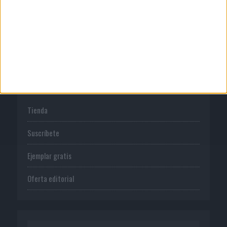
Normas de uso
Política de privacidad
PUBLICACIONES
Tienda
Suscríbete
Ejemplar gratis
Oferta editorial