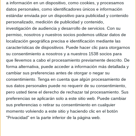
a información en un dispositivo, como cookies, y procesamos
datos personales, como identificadores únicos e información
estándar enviada por un dispositivo para publicidad y contenido
personalizado, medición de publicidad y contenido,
investigación de audiencia y desarrollo de servicios.
Con su
permiso, nosotros y nuestros socios podemos utilizar datos de
localización geográfica precisa e identificación mediante las
características de dispositivos. Puede hacer clic para otorgarnos
su consentimiento a nosotros y a nuestros 1538 socios para
que llevemos a cabo el procesamiento previamente descrito. De
Ficha:
forma alternativa, puede acceder a información más detallada y
Anunciante: El País
cambiar sus preferencias antes de otorgar o negar su
Título: “Fines de semana diferentes”
consentimiento.
Tenga en cuenta que algún procesamiento de
sus datos personales puede no requerir de su consentimiento,
Contacto cliente: Ignacio Soto, José Luis Gómez, Patricia Tortajada
pero usted tiene el derecho de rechazar tal procesamiento. Sus
Agencia: *S,C,P,F…
preferencias se aplicarán solo a este sitio web. Puede cambiar
Equipo creativo: Pipo Virgos, Paco Badia, Jose Hortelano, Eren Saracevic.
sus preferencias o retirar su consentimiento en cualquier
Equipo de cuentas: Natalia Cazcarra, Laura del Burgo, María Márquez.
momento volviendo a este sitio y haciendo clic en el botón
Responsable de producción: Victor García
"Privacidad" en la parte inferior de la página web.
Productora audiovisual: SOFA Experience
Realizadora: Gemma Ferrater