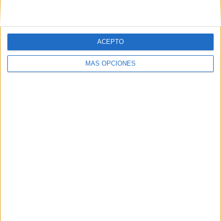
05/08/2026
ACEPTO
Beon Worldwide lanza Raíz
MÁS OPCIONES
Urbana para transformar el
patrimonio histórico en
activos culturales y
económicos
La empresa española, con 25 años de experiencia en
producción de eventos, aplica su metodología de
producción in-house a la activación de espacios
históricos en desuso para ponerlos al servicio de...