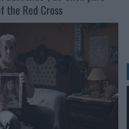
VECES’, DE INUSUALY PARA CERVEZA CAPAZ
f the Red Cross
 PARA ORANGE
 UNA OPORTUNIDAD DE INCLUSIÓN
RANO’
UDIO EN SU NUEVA CAMPAÑA GLOBAL DE MARCA
VISTAR
 EL REGRESO DEL FÚTBOL
SU PRÓXIMA CAMISETA FOREVER GREEN
O DE 'LOS SIMPSON'
 AVAL DE SU CALIDAD
NG Y COMUNICACIÓN EN EL SECTOR ASEGURADOR 2026
DUNKIN’
L PRIMER SEMESTRE HASTA LOS 196 MILLONES DE EUROS
 COMO MEDIA MANAGEMENT & DELIVERY PRESIDENT