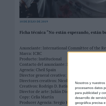
31/07/2026
|
CUANDO EL BUFÓN DEJA DE REÍRSE DEL REY
05/08/2026
|
BEON WORLDWIDE LANZA RAÍZ URBANA PARA TRANSFOR
10 DE JULIO DE 2019
Ficha técnica “No están esperando, están 
Anunciante: International Committee of the Re
Marca: ICRC
Producto: Institucional
Contacto del anunciante: Maria Emilia Cicoria, S
Agencia: Cheil Spain
Director general creativo: Joaquin Espagnol
Directores creativos: Nicolás Diaco y Ezequiel 
Nosotros y nuestro
Creativos: Rodrigo D. Batista y Elenita Hernand
procesamos datos per
Director de arte: Julián Díez
para publicidad y co
Copy: Celia Martín
desarrollo de servici
Producer Agencia: Sergio Huerta y Carlos Monti
geográfica precisa e 