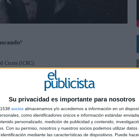
MAR EL PATRIMONIO HISTÓRICO EN ACTIVOS CULTURALES Y ECONÓMICOS
buscando”
d Cross (ICRC)
teven Anderson, Patricia Rey, Gabriela Sala Rigler
Su privacidad es importante para nosotros
De Luca
s 1538
socios
almacenamos y/o accedemos a información en un disposit
ez
sonales, como identificadores únicos e información estándar enviada 
ntenido personalizado, medición de publicidad y contenido, investigaci
os.
Con su permiso, nosotros y nuestros socios podemos utilizar datos 
0
el (Freelance For)
identificación mediante las características de dispositivos. Puede hacer