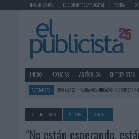
INICIAR SESIÓN
EDICIÓN IMPRESA Y DIGITAL
TIENDA
OF
INICIO
NOTICIAS
ARTÍCULOS
ENTREVISTAS
ACTUALIDAD
05/08/2026
|
FABRA COMUNICACIÓN INCORPORA A C
05/08/2026
|
LOPESAN HOTELS & RESORTS ACERCA EL PARAÍSO CAN
05/08/2026
|
LUIS ARQUILLOS (BURGO DE ARIAS): “LA CONSTRUCCIÓ
EL PUBLICISTA
VIDEOS
VIDEOS
MONEDA”
“No están esperando, está
04/08/2026
|
‘EL PARAÍSO MÁS CERCA’, DE 22GRADOS PARA LOPESA