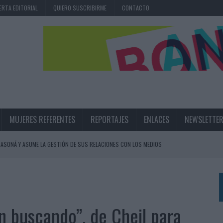
ERTA EDITORIAL
QUIERO SUSCRIBIRME
CONTACTO
MUJERES REFERENTES
REPORTAJES
ENLACES
NEWSLETTE
ASONÁ Y ASUME LA GESTIÓN DE SUS RELACIONES CON LOS MEDIOS
ARIO EN SU ÚLTIMA CAMPAÑA INTERNACIONAL
N DE MARCA A LARGO PLAZO Y LA MEDICIÓN SON DOS CARAS DE LA MISMA
n buscando”, de Cheil para
N HOTELS & RESORTS