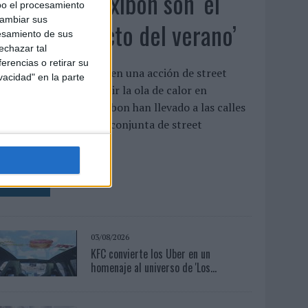
Babaria y Maxibon son ‘el
bo el procesamiento
cambiar sus
match perfecto del verano’
esamiento de sus
echazar tal
erencias o retirar su
mbas marcas se unen en una acción de street
vacidad" en la parte
arketing para combatir la ola de calor en
alencia Babaria y Maxibon han llevado a las calles
e Valencia una acción conjunta de street
arketing para ...
LEER MÁS
03/08/2026
KFC convierte los Uber en un
homenaje al universo de 'Los...