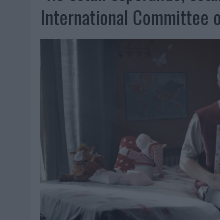
04/08/2026
|
‘LA ÚNICA CERVEZA DEL MUNDO QUE SE DISFRUTA DOS 
International Committee o
04/08/2026
|
‘EL FÚTBOL SIN LAS PERSONAS’, DE DENTSU CREATIVE
04/08/2026
|
CAPAZ, LA CERVEZA QUE CONVIERTE CADA BOTELLA EN
04/08/2026
|
BABARIA Y MAXIBON SON ‘EL MATCH PERFECTO DEL VE
04/08/2026
|
AUDIBLE REIVINDICA EL PODER TRANSFORMADOR DEL A
03/08/2026
|
‘VUELVE EL FÚTBOL. VUELVE A SOÑAR’, DE VML PARA MO
03/08/2026
|
MOVISTAR APELA A LA ILUSIÓN DE LAS AFICIONES PARA
03/08/2026
|
EL REAL BETIS INVITA A LOS AFICIONADOS A DISEÑAR 
03/08/2026
|
KFC CONVIERTE LOS UBER EN UN HOMENAJE AL UNIVERS
03/08/2026
|
BACK MARKET PONE A LA MADRE DE SU FUNDADOR COMO
03/08/2026
|
PRESENTADO EL JURADO DE LOS PREMIOS DE MARKETI
31/07/2026
|
‘FROZEN DUNKIN’ X CALIPPO®’, AUTOPRODUCCIÓN DE 
31/07/2026
|
MAKING SCIENCE AUMENTA UN 12,8% SUS VENTAS EN E
31/07/2026
|
WPP MEDIA SUMA A SU EQUIPO A JUAN ANTONIO ORTIZ