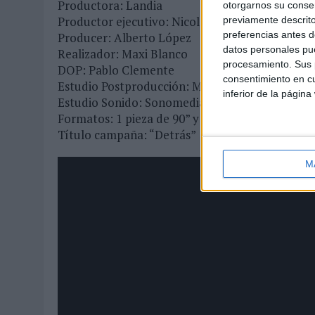
Productora: Landia
otorgarnos su conse
Productor ejecutivo: Nicolás Cabuche
previamente descrito
preferencias antes d
Producer: Alberto López
datos personales pue
Realizador: Maxi Blanco
procesamiento. Sus p
DOP: Pablo Clemente
consentimiento en cu
Estudio Postproducción: McNulty
inferior de la página
Estudio Sonido: Sonomedia
Formatos: 1 pieza de 90” y 4 piezas de 30”.
Título campaña: “Detrás”
M