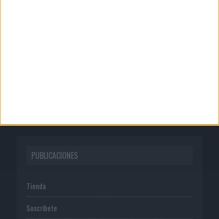
CORPORATIVO
Quienes somos
Publicidad
Normas de uso
Política de privacidad
PUBLICACIONES
Tienda
Suscríbete