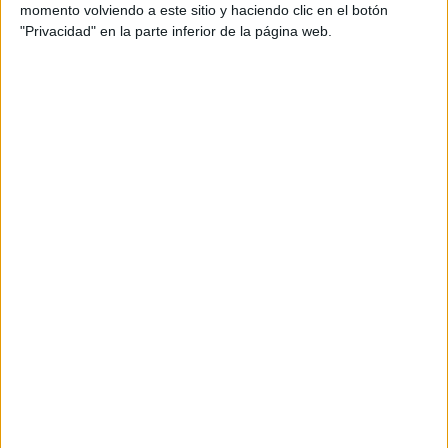
momento volviendo a este sitio y haciendo clic en el botón
Ejecutiva de cuentas: Celia García
"Privacidad" en la parte inferior de la página web.
Director de producción agencia: Luis Cristobal
Productora audiovisual: Agosto
Realizador: David Vergés
Productor ejecutivo: Toni Moreno
Estudio de postproducción: Deluxe
Estudio de sonido: La Panadería
Música: Oeo Música
Medios: Televisión, Radio, Digital