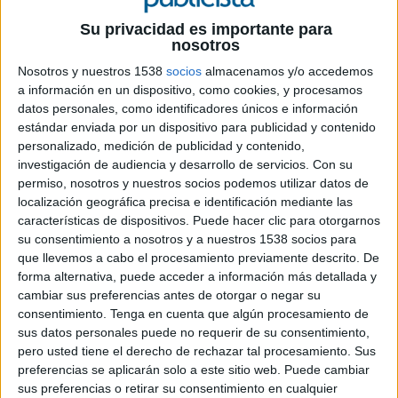
19 DE SEPTIEMBRE DE 2019
Su privacidad es importante para
nosotros
Ficha técnica “Yo Mó, tu no”
Nosotros y nuestros 1538
socios
almacenamos y/o accedemos
Anunciante: Multiópticas
a información en un dispositivo, como cookies, y procesamos
Marca: Multiópticas
datos personales, como identificadores únicos e información
Producto: Gafas
estándar enviada por un dispositivo para publicidad y contenido
personalizado, medición de publicidad y contenido,
Título: “Yo Mó, tu no”
investigación de audiencia y desarrollo de servicios.
Con su
Campaña: 2Mó.2yo
permiso, nosotros y nuestros socios podemos utilizar datos de
Contactos anunciante: Javier Sánchez Ciudad,
localización geográfica precisa e identificación mediante las
Oscar López, Belén Pérez
características de dispositivos. Puede hacer clic para otorgarnos
Agencia: Pingüino Torreblanca
su consentimiento a nosotros y a nuestros 1538 socios para
Directores creativos: José Luis Moro y Pablo
que llevemos a cabo el procesamiento previamente descrito. De
Torreblanca
forma alternativa, puede acceder a información más detallada y
Director general: Ignacio Olazábal
cambiar sus preferencias antes de otorgar o negar su
Equipo creativo: Pablo Torreblanca y José Luis
consentimiento.
Tenga en cuenta que algún procesamiento de
Moro
sus datos personales puede no requerir de su consentimiento,
Equipo creativo digital y radio: Andrés del Moral,
pero usted tiene el derecho de rechazar tal procesamiento. Sus
preferencias se aplicarán solo a este sitio web. Puede cambiar
Pablo Martínez
sus preferencias o retirar su consentimiento en cualquier
Directora de cuentas: Carmen Amer