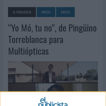
EL PUBLICISTA
VIDEOS
VIDEOS
“Yo Mó, tu no”, de Pingüino
Torreblanca para
Multiópticas