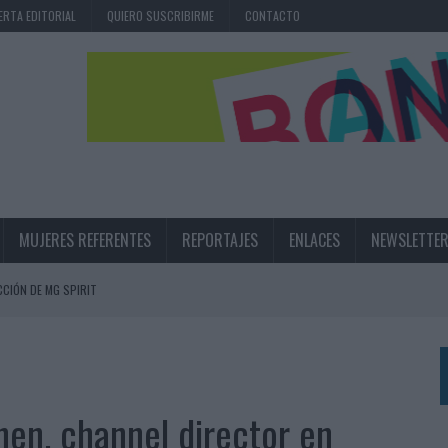
ERTA EDITORIAL
QUIERO SUSCRIBIRME
CONTACTO
MUJERES REFERENTES
REPORTAJES
ENLACES
NEWSLETTE
CIÓN DE MG SPIRIT
NA CAMPAÑA QUE CELEBRA SU REGRESO A PRIMERA DIVISIÓN
TERNACIONAL DE LA CERVEZA
360º CENTRADA EN EL ORIGEN BARCELONÉS
hen, channel director en
 UNA EXPERIENCIA DE MARCA EN IBIZA