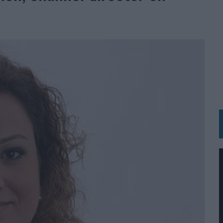
 LAS MARCAS
N IA
RÁ A PRUEBA LA CREATIVIDAD DE LAS MARCAS
N LA INFANCIA EN SU ESTRATEGIA
OS EN VERANO Y SUPERA AL MÓVIL COMO DISPOSITIVO MÁS UTILIZADO
OS ESPAÑOLES
IRECTORA COMERCIAL GLOBAL
BLE INSPIRADA EN CORNETTO, CALIPPO Y SOLERO
MAR EL PATRIMONIO HISTÓRICO EN ACTIVOS CULTURALES Y ECONÓMICOS
LA GESTIÓN DE SUS RELACIONES CON LOS MEDIOS
ARIO EN SU ÚLTIMA CAMPAÑA INTERNACIONAL
N DE MARCA A LARGO PLAZO Y LA MEDICIÓN SON DOS CARAS DE LA MISMA