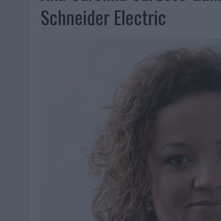
07/08/2026
|
EL VERANO PONE A PRUEBA LA ESTRATEGIA DIGITAL DE
Schneider Electric
07/08/2026
|
VUELING CONVIERTE LOS RECUERDOS EN SOUVENIRS CO
07/08/2026
|
CUANDO SE APAGUE EL SOL, EL ECLIPSE DE 2026 POND
06/08/2026
|
‘LA VUELTA’, DE FENOMENAL PARA MÁLAGA CF
06/08/2026
|
SIETE DE CADA DIEZ EMPRESAS ESPAÑOLAS NO INTEGRA
06/08/2026
|
LA TELEVISIÓN SIGUE LIDERANDO EL CONSUMO DE MEDI
06/08/2026
|
EL USO DE LA IA GENERATIVA ALCANZA YA AL 62% DE L
06/08/2026
|
SYSTEM1 NOMBRA A KIMBERLY BASTONI COMO NUEVA D
06/08/2026
|
FRIGO Y UNIQLO LANZAN UNA COLECCIÓN PERSONALIZA
06/08/2026
|
LA IA ESTÁ SUBIENDO EL LISTÓN DE LA CREATIVIDAD
05/08/2026
|
BEON WORLDWIDE LANZA RAÍZ URBANA PARA TRANSFOR
05/08/2026
|
FABRA COMUNICACIÓN INCORPORA A CASONÁ Y ASUME 
05/08/2026
|
LOPESAN HOTELS & RESORTS ACERCA EL PARAÍSO CAN
05/08/2026
|
LUIS ARQUILLOS (BURGO DE ARIAS): “LA CONSTRUCCIÓ