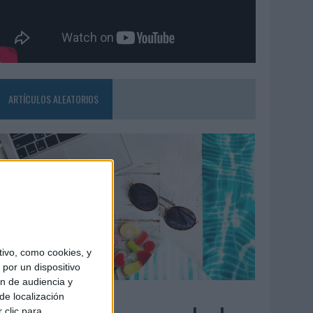
ARTÍCULOS ALEATORIOS
ivo, como cookies, y
por un dispositivo
ón de audiencia y
7/08/2026
de localización
 clic para