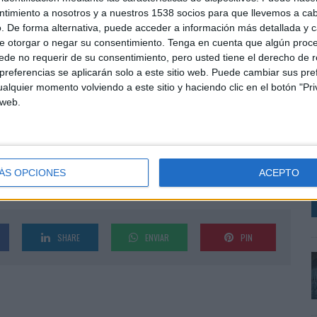
en se traslada de Brasil a España para convertirse en
ntimiento a nosotros y a nuestros 1538 socios para que llevemos a ca
. De forma alternativa, puede acceder a información más detallada y 
isión de negocio IT para España, Portugal e Italia. Un
e otorgar o negar su consentimiento.
Tenga en cuenta que algún proc
arketing del Canal IT para Europa, puesto que ha
de no requerir de su consentimiento, pero usted tiene el derecho de r
referencias se aplicarán solo a este sitio web. Puede cambiar sus pref
alquier momento volviendo a este sitio y haciendo clic en el botón "Pri
iversidade Metodista de Sao Pablo (UMESP), Cardoso
 web.
L
-grado MBA en marketing por la Fundaçao Getúlio
v
e empresas por INSPER/IBMEC.
a
m
ÁS OPCIONES
ACEPTO
SHARE
ENVIAR
PIN