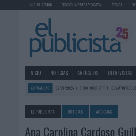
INICIAR SESIÓN
EDICIÓN IMPRESA Y DIGITAL
TIENDA
OF
INICIO
NOTICIAS
ARTÍCULOS
ENTREVISTAS
ACTUALIDAD
07/08/2026
|
‘SHOW YOUR SPIRIT’, DE AUTOPRODUC
07/08/2026
|
EL MÁLAGA CF CULMINA SU TRILOGÍA DE MARCA CON U
07/08/2026
|
MAHOU REIVINDICA EL RITUAL DE LA CAÑA EN EL DÍA IN
EL PUBLICISTA
NOTICIAS
AGENCIAS
07/08/2026
|
MG SPIRIT RELANZA SU MARCA CON UNA ESTRATEGIA 
Ana Carolina Cardoso Guil
07/08/2026
|
PATRÓN CONVIERTE EL NUEVO SINGLE DE ARÓN PIPER EN