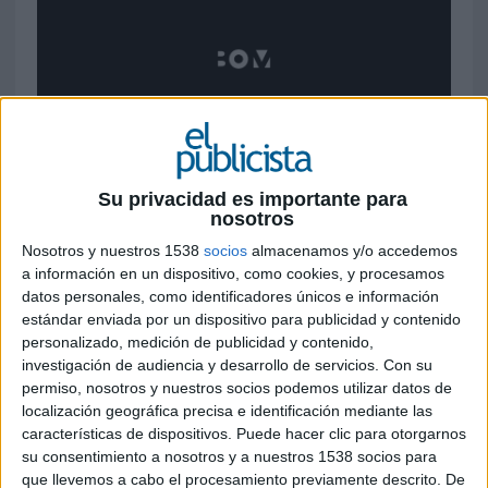
7 DE FEBRERO DE 2022
La agencia indie internacional se posiciona
acorde con la filosofía de la compañía de
Su privacidad es importante para
que toda acción tiene que apuntar al
nosotros
negocio
Nosotros y nuestros 1538
socios
almacenamos y/o accedemos
a información en un dispositivo, como cookies, y procesamos
La consultora, que fue fundada como agencia de
datos personales, como identificadores únicos e información
medios por Pablo Pereiro Lage en 2012, estrena
estándar enviada por un dispositivo para publicidad y contenido
nueva web
y un posicionamiento de marca
personalizado, medición de publicidad y contenido,
acorde con la visión actual de la compañía. En un
investigación de audiencia y desarrollo de servicios.
Con su
mundo disruptivo, donde los objetivos de negocio
permiso, nosotros y nuestros socios podemos utilizar datos de
localización geográfica precisa e identificación mediante las
están marcados por soluciones innovadoras, llega
características de dispositivos. Puede hacer clic para otorgarnos
un cambio de enfoque en el desarrollo de las
su consentimiento a nosotros y a nuestros 1538 socios para
estrategias de Best Option Media (BOM) que
que llevemos a cabo el procesamiento previamente descrito. De