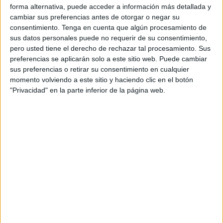
revoluciona la manera de entender el sector en
forma alternativa, puede acceder a información más detallada y
el que son especialistas: “Sellcessful, campañas
cambiar sus preferencias antes de otorgar o negar su
que llegan al target y hacen crecer las ventas”
consentimiento.
Tenga en cuenta que algún procesamiento de
sus datos personales puede no requerir de su consentimiento,
Un nuevo concepto que desafía al diccionario y
pero usted tiene el derecho de rechazar tal procesamiento. Sus
que refleja una nueva forma de entender el
preferencias se aplicarán solo a este sitio web. Puede cambiar
marketing. A partir de ahora, Best Option Media
sus preferencias o retirar su consentimiento en cualquier
(BOM) se define como una agencia Sellcessful, un
momento volviendo a este sitio y haciendo clic en el botón
término propio fruto de la contracción de dos
"Privacidad" en la parte inferior de la página web.
palabras en inglés: Sell (= venta) y Successful (=
exitoso).
Sellcessful formula un sistema que ha venido
trabajando durante una década alrededor de un
objetivo primordial: que las campañas de sus
clientes no solo sean las más impactantes, sino
que, además hagan que aumenten sus cuentas de
resultados. En definitiva, un planteamiento que
hace que toda acción realizada siempre apunte al
negocio.