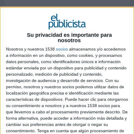
Con “Retratos de agua” lanza un mensaje
para el ser humano: aprendamos a ser nada
“Dejar huella. No hay deseo más humano. Dejar
Su privacidad es importante para
un legado, un nombre. Trascender”. Este es el
nosotros
arranque de la primera campaña de CHINA para
Aquaservice. Una reflexión que profundiza en el
Nosotros y nuestros 1538
socios
almacenamos y/o accedemos
a información en un dispositivo, como cookies, y procesamos
deseo de ser recordados para darle sentido a
datos personales, como identificadores únicos e información
nuestras vidas. Un deseo individual perseguido
estándar enviada por un dispositivo para publicidad y contenido
durante siglos que, elevado a un plano colectivo
personalizado, medición de publicidad y contenido,
y enfrentado a nuestro futuro como especie,
investigación de audiencia y desarrollo de servicios.
Con su
quizás debamos dejar atrás para aspirar a algo
permiso, nosotros y nuestros socios podemos utilizar datos de
distinto. A no dejar huella. A ser tan invisibles
localización geográfica precisa e identificación mediante las
como el agua.
características de dispositivos. Puede hacer clic para otorgarnos
su consentimiento a nosotros y a nuestros 1538 socios para
CHINA firma
“Retratos de agua”
, donde se
que llevemos a cabo el procesamiento previamente descrito. De
ofrece un retrato del ser humano enfrentado a
forma alternativa, puede acceder a información más detallada y
una fuente de conocimiento inagotable: agua en
cambiar sus preferencias antes de otorgar o negar su
estado puro. Un retrato universal, con hombres y
consentimiento.
Tenga en cuenta que algún procesamiento de