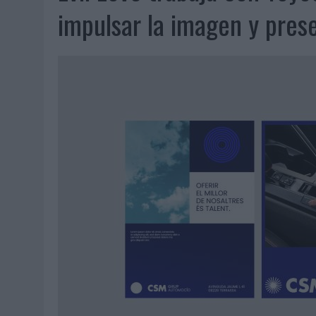
06/08/2026
|
FRIGO Y UNIQLO LANZAN UNA COLECCIÓN PERSONALIZA
impulsar la imagen y pres
06/08/2026
|
LA IA ESTÁ SUBIENDO EL LISTÓN DE LA CREATIVIDAD
05/08/2026
|
BEON WORLDWIDE LANZA RAÍZ URBANA PARA TRANSFOR
05/08/2026
|
FABRA COMUNICACIÓN INCORPORA A CASONÁ Y ASUME 
05/08/2026
|
LOPESAN HOTELS & RESORTS ACERCA EL PARAÍSO CAN
05/08/2026
|
LUIS ARQUILLOS (BURGO DE ARIAS): “LA CONSTRUCCIÓ
MONEDA”
04/08/2026
|
‘EL PARAÍSO MÁS CERCA’, DE 22GRADOS PARA LOPESA
04/08/2026
|
‘LA ÚNICA CERVEZA DEL MUNDO QUE SE DISFRUTA DOS 
04/08/2026
|
‘EL FÚTBOL SIN LAS PERSONAS’, DE DENTSU CREATIVE
04/08/2026
|
CAPAZ, LA CERVEZA QUE CONVIERTE CADA BOTELLA EN
04/08/2026
|
BABARIA Y MAXIBON SON ‘EL MATCH PERFECTO DEL VE
04/08/2026
|
AUDIBLE REIVINDICA EL PODER TRANSFORMADOR DEL A
03/08/2026
|
‘VUELVE EL FÚTBOL. VUELVE A SOÑAR’, DE VML PARA MO