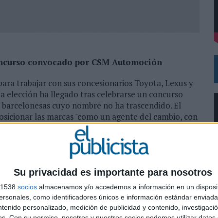
 EL REGRESO DEL FÚTBOL
oncurso convocado por CSM Automoción
ara trabajar con sus concesionarios Toyota, Lexus y
a elección ha llegado tras celebrarse un concurso
s barcelonesas cuyo nombre no ha trascendido. El
posicionar las marcas "como un agente del cambio, con
ología. Todo esto, con el fin de mostrar al grupo CSM
allan desde Evil Love
en corporativa del grupo de automoción, que
iza hacia una marca más actual y vigente. Además se
Su privacidad es importante para nosotros
ffline para apoyar y dar visibilidad a la campaña,
s 1538
socios
almacenamos y/o accedemos a información en un disposit
ción de un nuevo sistema de CRM y la participación en
sonales, como identificadores únicos e información estándar enviada 
0
"Uno de los patrocinios más destacados es el de la
ntenido personalizado, medición de publicidad y contenido, investigaci
ticipación, y donde CSM ha contribuido con el coche
os.
Con su permiso, nosotros y nuestros socios podemos utilizar datos 