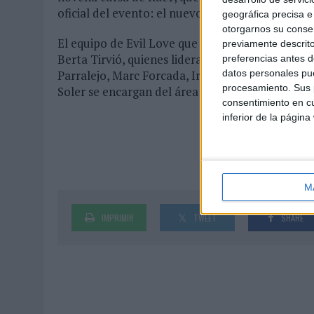
oficial del evento: el nuevo Toyota C-HR2, deta
geográfica precisa e 
otorgarnos su conse
El equipo de Evil Love que da servicio a este c
previamente descrito
Berta Tirvió, quienes lideran la parte de cuent
preferencias antes d
datos personales pue
Parralejo, Marc Forcada, Irene Guardiola y Clau
procesamiento. Sus p
Soler se encargan del área digital, mientras qu
consentimiento en cu
inferior de la página
M
IMPRIMIR
TWEET
SHARE