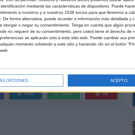
llan desde la agencia catalana.
identificación mediante las características de dispositivos. Puede hacer
ntimiento a nosotros y a nuestros 1538 socios para que llevemos a ca
liente está encabezado por Marc Sanz, Olga Morales y
. De forma alternativa, puede acceder a información más detallada y 
as. Del departamento creativo han participado Jose
e otorgar o negar su consentimiento.
Tenga en cuenta que algún proc
de no requerir de su consentimiento, pero usted tiene el derecho de r
dia Aragoncillo. Por otro lado, Marc Morató y Pau
referencias se aplicarán solo a este sitio web. Puede cambiar sus pref
e Ramón Nicolás lidera la parte de motion y vídeo.
alquier momento volviendo a este sitio y haciendo clic en el botón "Pri
 web.
A
c
q
ÁS OPCIONES
ACEPTO
a
SHARE
ENVIAR
PIN