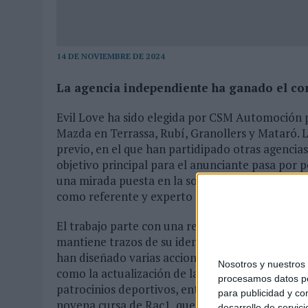
03/08/2026
|
MOVISTAR APELA A LA ILUSIÓN DE LAS AFICIONES PARA
06/08/2026
|
‘LA VUELTA’, DE FENOMENAL PARA MÁLAGA CF
14 DE NOVIEMBRE DE 2024
La agencia independiente ha ganado el c
Evil Love ha sido elegida por CSM Automoción p
Mazda en Terrassa, Rubí, Granollers y Mataró. L
previo, en el que han partidipado otras agencia
objetivo principal para el anunciante pasa por 
una mirada puesta en la sostenibilidad y la tecn
como referente y experto del sector", según det
El trabajo parte con una renovación de la imag
mantiene trazos de su identidad, pero se actual
han diseñado varias acciones tanto online como o
Nosotros y nuestro
como la actualización de la web, la implementa
procesamos datos per
patrocinios deportivos, entre otras iniciativas. 
para publicidad y co
novena cursa de Rac1, que batió récords de par
desarrollo de servici