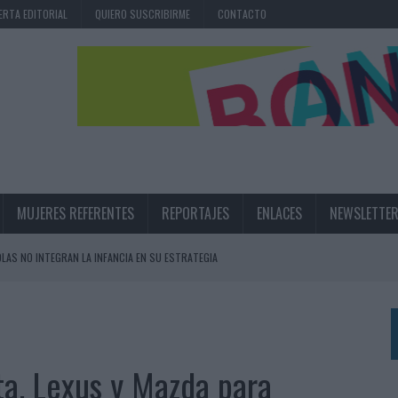
ERTA EDITORIAL
QUIERO SUSCRIBIRME
CONTACTO
MUJERES REFERENTES
REPORTAJES
ENLACES
NEWSLETTE
OLAS NO INTEGRAN LA INFANCIA EN SU ESTRATEGIA
UNQUE LOS MEDIOS CONTROLADOS MANTIENEN EL CRECIMIENTO
OS EN VERANO Y SUPERA AL MÓVIL COMO DISPOSITIVO MÁS UTILIZADO
OS ESPAÑOLES
ta, Lexus y Mazda para
IRECTORA COMERCIAL GLOBAL