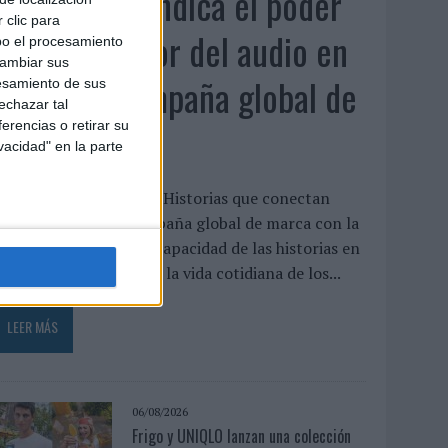
Audible reivindica el poder
 clic para
transformador del audio en
bo el procesamiento
cambiar sus
su nueva campaña global de
esamiento de sus
echazar tal
marca
erencias o retirar su
vacidad" en la parte
udible ha presentado ‘Historias que conectan
ontigo’, su nueva campaña global de marca con la
ue pone el foco en la capacidad de las historias en
udio para transformar la vida cotidiana de los...
LEER MÁS
06/08/2026
Frigo y UNIQLO lanzan una colección