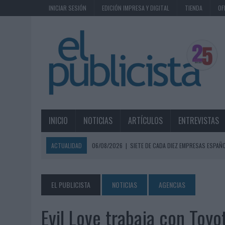
INICIAR SESIÓN
EDICIÓN IMPRESA Y DIGITAL
TIENDA
OF
INICIO
NOTICIAS
ARTÍCULOS
ENTREVISTAS
ACTUALIDAD
06/08/2026
|
SIETE DE CADA DIEZ EMPRESAS ESPAÑ
06/08/2026
|
EL MERCADO PUBLICITARIO CAE UN 2,6% EN 2025, A
06/08/2026
|
LA TELEVISIÓN SIGUE LIDERANDO EL CONSUMO DE MEDI
EL PUBLICISTA
NOTICIAS
AGENCIAS
06/08/2026
|
EL USO DE LA IA GENERATIVA ALCANZA YA AL 62% DE L
Evil Love trabaja con Toyo
06/08/2026
|
SYSTEM1 NOMBRA A KIMBERLY BASTONI COMO NUEVA D