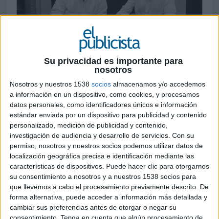
18 DE OCTUBRE DE 2021
Su privacidad es importante para
nosotros
Álvaro Alés, C.E.O. y fundador de 360º nuevo
Nosotros y nuestros 1538
socios
almacenamos y/o accedemos
director de marketing y comunicación de
a información en un dispositivo, como cookies, y procesamos
Style
datos personales, como identificadores únicos e información
estándar enviada por un dispositivo para publicidad y contenido
El grupo de empresas Gastropass 360º cuenta
personalizado, medición de publicidad y contenido,
desde ahora con un nuevo socio que dará
investigación de audiencia y desarrollo de servicios.
Con su
impulso a sus actividades a nivel nacional e
permiso, nosotros y nuestros socios podemos utilizar datos de
internacional. Se trata de Style, un grupo de
localización geográfica precisa e identificación mediante las
empresas formado por compañías en distintos
características de dispositivos. Puede hacer clic para otorgarnos
países: España, Holanda, Reino Unido, Rumanía,
su consentimiento a nosotros y a nuestros 1538 socios para
Tailandia y Turquía entre otros, que trabajan en
que llevemos a cabo el procesamiento previamente descrito. De
muy diversos sectores de actividad: textil,
forma alternativa, puede acceder a información más detallada y
mobiliario y decoración, revestimiento de
cambiar sus preferencias antes de otorgar o negar su
consentimiento.
Tenga en cuenta que algún procesamiento de