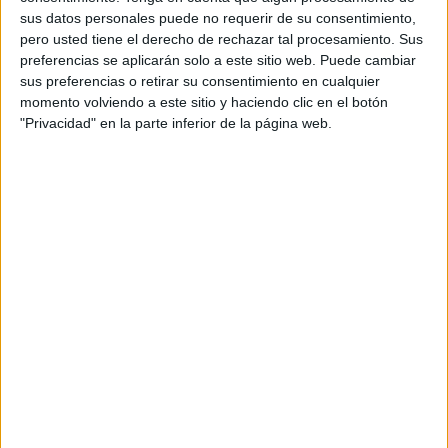
ventanas, o protección solar de edificios y
sus datos personales puede no requerir de su consentimiento,
residencias.
pero usted tiene el derecho de rechazar tal procesamiento. Sus
preferencias se aplicarán solo a este sitio web. Puede cambiar
360º Marketing & Comunicación por su parte, es
sus preferencias o retirar su consentimiento en cualquier
una agencia que nace en marzo de 2007 en
momento volviendo a este sitio y haciendo clic en el botón
Sevilla, fundada por Álvaro Alés, profesional del
"Privacidad" en la parte inferior de la página web.
sector con más de 25 años de experiencia en el
mundo del Marketing y la Comunicación a nivel
nacional e internacional.
360º ha venido funcionado como un
Departamento de Marketing Externo para
algunos de sus clientes, alcanzando acuerdos de
colaboración que le han llevado incluso a ejercer
la Dirección de esta área, bajo un modelo de
Interim Management, ese fue el caso de Bodegas
Barbadillo y ahora Style Group. Tras la firma de
este acuerdo, Álvaro Alés pasa a ser el director
de marketing y comunicación de este grupo de
empresas, con responsabilidad a nivel