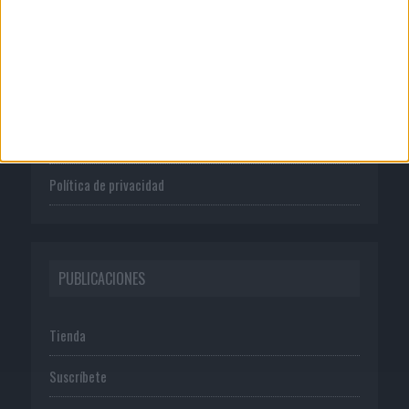
CORPORATIVO
Quienes somos
Publicidad
Normas de uso
Política de privacidad
PUBLICACIONES
Tienda
Suscríbete