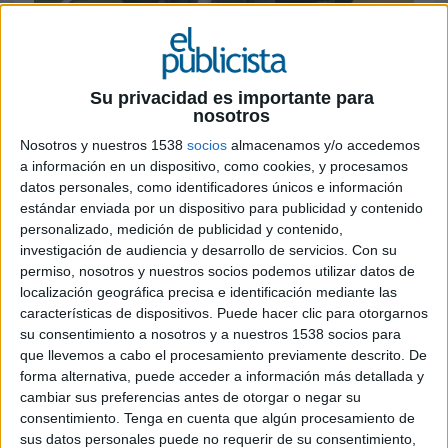
Su privacidad es importante para
22 DE ENERO DE 2025
nosotros
Nosotros y nuestros 1538
socios
almacenamos y/o accedemos
Juntos podrán aprovechar eficazmente los
a información en un dispositivo, como cookies, y procesamos
intereses de los consumidores en los
datos personales, como identificadores únicos e información
deportes y la cultura, ofreciendo un enfoque
estándar enviada por un dispositivo para publicidad y contenido
único y diferenciado que crea un valor
personalizado, medición de publicidad y contenido,
significativo para los clientes
investigación de audiencia y desarrollo de servicios.
Con su
permiso, nosotros y nuestros socios podemos utilizar datos de
Havas
ha anunciado la adquisición de
CA
localización geográfica precisa e identificación mediante las
Sports
con el objetivo de consolidar su posición
características de dispositivos. Puede hacer clic para otorgarnos
en el mercado español y ampliar su oferta de
su consentimiento a nosotros y a nuestros 1538 socios para
servicios.
que llevemos a cabo el procesamiento previamente descrito. De
forma alternativa, puede acceder a información más detallada y
cambiar sus preferencias antes de otorgar o negar su
CA Sports, conocida por su experiencia en
consentimiento.
Tenga en cuenta que algún procesamiento de
estrategias de patrocinio y desarrollo de negocio
sus datos personales puede no requerir de su consentimiento,
en el ámbito deportivo, se integrará en Havas