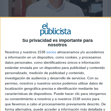
9 DE MARZO DE 2023
Ruiz-Padilla se incorpora a la aceleradora
Su privacidad es importante para
digital para potenciar el área de negocio de
nosotros
IT Solutions, campo en el que cuenta con
Nosotros y nuestros 1538
socios
almacenamos y/o accedemos
una dilatada experiencia
a información en un dispositivo, como cookies, y procesamos
datos personales, como identificadores únicos e información
Making Science
ha fichado a José Miguel Ruiz-
estándar enviada por un dispositivo para publicidad y contenido
Padilla para la posición de director general de IT
personalizado, medición de publicidad y contenido,
Solutions, reportando a José Antonio Martinez
investigación de audiencia y desarrollo de servicios.
Con su
permiso, nosotros y nuestros socios podemos utilizar datos de
Aguilar, CEO de la compañía. Ruiz-Padilla cuenta
localización geográfica precisa e identificación mediante las
con más de 20 años de experiencia internacional
características de dispositivos. Puede hacer clic para otorgarnos
en puestos ejecutivos dentro de la industria
su consentimiento a nosotros y a nuestros 1538 socios para
tecnológica y de telecomunicaciones
que llevemos a cabo el procesamiento previamente descrito. De
forma alternativa, puede acceder a información más detallada y