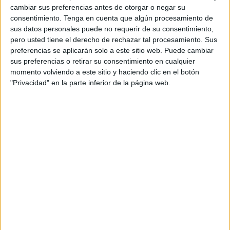
Como parte del equipo de dirección, José Miguel
cambiar sus preferencias antes de otorgar o negar su
Ruiz-Padilla liderará la estrategia y organización
consentimiento.
Tenga en cuenta que algún procesamiento de
del área de negocio de IT Solutions de Making
sus datos personales puede no requerir de su consentimiento,
Science. El nombramiento se enmarca dentro de
pero usted tiene el derecho de rechazar tal procesamiento. Sus
la importante apuesta de crecimiento y liderazgo
preferencias se aplicarán solo a este sitio web. Puede cambiar
de Making Science prestando a sus clientes
sus preferencias o retirar su consentimiento en cualquier
servicios digitales especializados en desarrollo
momento volviendo a este sitio y haciendo clic en el botón
"Privacidad" en la parte inferior de la página web.
software, business solutions, ciberseguridad,
automatización, cloud y data & inteligencia
artificial. Todo ello con el objetivo de reforzar su
posicionamiento como actor clave de la
aceleración digital a nivel mundial y con una
firme apuesta por el talento tecnológico.
El nuevo director general de IT Solutions cuenta
con una amplia trayectoria nacional e
internacional, que incluye fundar en 2003 su
propia empresa, adquirida en 2013 por Ingenia,
multinacional española con más de 400 personas
y operaciones en 17 países, en la cual ha sido