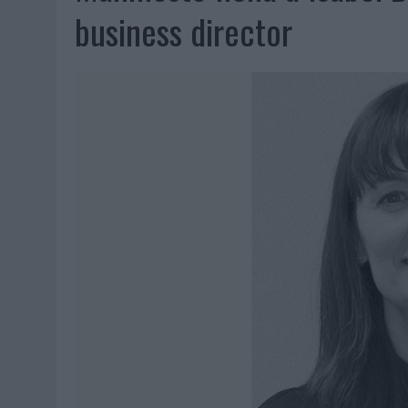
06/08/2026
|
SYSTEM1 NOMBRA A KIMBERLY BASTONI COMO NUEVA D
business director
06/08/2026
|
FRIGO Y UNIQLO LANZAN UNA COLECCIÓN PERSONALIZA
06/08/2026
|
LA IA ESTÁ SUBIENDO EL LISTÓN DE LA CREATIVIDAD
05/08/2026
|
BEON WORLDWIDE LANZA RAÍZ URBANA PARA TRANSFOR
05/08/2026
|
FABRA COMUNICACIÓN INCORPORA A CASONÁ Y ASUME 
05/08/2026
|
LOPESAN HOTELS & RESORTS ACERCA EL PARAÍSO CAN
05/08/2026
|
LUIS ARQUILLOS (BURGO DE ARIAS): “LA CONSTRUCCIÓ
MONEDA”
04/08/2026
|
‘EL PARAÍSO MÁS CERCA’, DE 22GRADOS PARA LOPESA
04/08/2026
|
‘LA ÚNICA CERVEZA DEL MUNDO QUE SE DISFRUTA DOS 
04/08/2026
|
‘EL FÚTBOL SIN LAS PERSONAS’, DE DENTSU CREATIVE
04/08/2026
|
CAPAZ, LA CERVEZA QUE CONVIERTE CADA BOTELLA EN
04/08/2026
|
BABARIA Y MAXIBON SON ‘EL MATCH PERFECTO DEL VE
04/08/2026
|
AUDIBLE REIVINDICA EL PODER TRANSFORMADOR DEL A