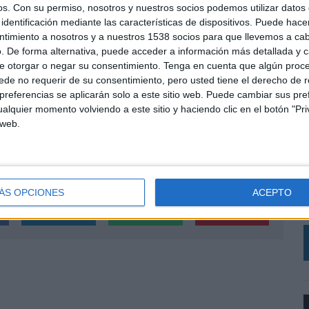
os.
Con su permiso, nosotros y nuestros socios podemos utilizar datos 
identificación mediante las características de dispositivos. Puede hacer
las agencias más cañeras y sexy del mercado. Me veo
ntimiento a nosotros y a nuestros 1538 socios para que llevemos a ca
. De forma alternativa, puede acceder a información más detallada y 
 y estoy encantada con el talento multidisciplinar de
e otorgar o negar su consentimiento.
Tenga en cuenta que algún proc
ca me había sentido tan en casa como en Manifiesto”.
de no requerir de su consentimiento, pero usted tiene el derecho de r
referencias se aplicarán solo a este sitio web. Puede cambiar sus pref
cia, “contar con Isa es un lujo, no solo por su
alquier momento volviendo a este sitio y haciendo clic en el botón "Pri
a y en mercados internacionales sino también por su
 web.
oración Manifiesto sigue creciendo y apostando por
L
ponenciales en nuestra propuesta de valor al
C
r
V
ÁS OPCIONES
ACEPTO
a
SHARE
ENVIAR
PIN