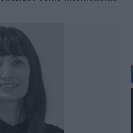
IRECTORA COMERCIAL GLOBAL
BLE INSPIRADA EN CORNETTO, CALIPPO Y SOLERO
MAR EL PATRIMONIO HISTÓRICO EN ACTIVOS CULTURALES Y ECONÓMICOS
LA GESTIÓN DE SUS RELACIONES CON LOS MEDIOS
ARIO EN SU ÚLTIMA CAMPAÑA INTERNACIONAL
N DE MARCA A LARGO PLAZO Y LA MEDICIÓN SON DOS CARAS DE LA MISMA
N HOTELS & RESORTS
VECES’, DE INUSUALY PARA CERVEZA CAPAZ
 PARA ORANGE
 UNA OPORTUNIDAD DE INCLUSIÓN
RANO’
UDIO EN SU NUEVA CAMPAÑA GLOBAL DE MARCA