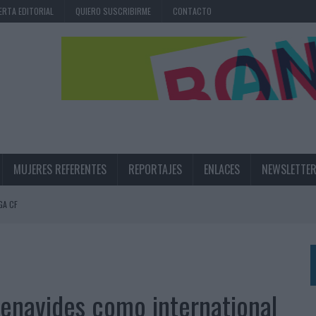
ERTA EDITORIAL
QUIERO SUSCRIBIRME
CONTACTO
MUJERES REFERENTES
REPORTAJES
ENLACES
NEWSLETTE
GA CF
N LA INFANCIA EN SU ESTRATEGIA
UNQUE LOS MEDIOS CONTROLADOS MANTIENEN EL CRECIMIENTO
OS EN VERANO Y SUPERA AL MÓVIL COMO DISPOSITIVO MÁS UTILIZADO
Benavides como international
OS ESPAÑOLES