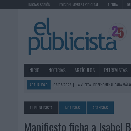
INICIAR SESIÓN
EDICIÓN IMPRESA Y DIGITAL
TIENDA
OF
INICIO
NOTICIAS
ARTÍCULOS
ENTREVISTAS
ACTUALIDAD
06/08/2026
|
‘LA VUELTA’, DE FENOMENAL PARA MÁLA
06/08/2026
|
SIETE DE CADA DIEZ EMPRESAS ESPAÑOLAS NO INTEGRA
06/08/2026
|
EL MERCADO PUBLICITARIO CAE UN 2,6% EN 2025, A
EL PUBLICISTA
NOTICIAS
AGENCIAS
06/08/2026
|
LA TELEVISIÓN SIGUE LIDERANDO EL CONSUMO DE MEDI
Manifiesto ficha a Isabel 
06/08/2026
|
EL USO DE LA IA GENERATIVA ALCANZA YA AL 62% DE L