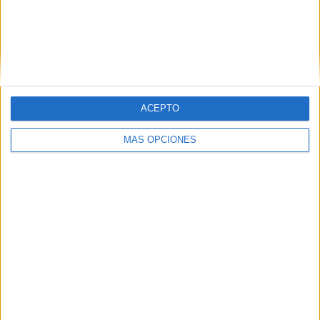
SHARE
ENVIAR
PIN
ACEPTO
MÁS OPCIONES
SÍGUENOS EN FACEBOOK