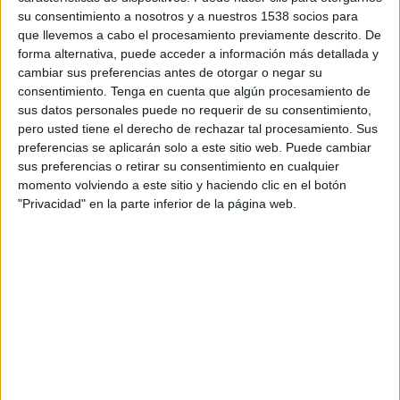
su consentimiento a nosotros y a nuestros 1538 socios para
Según las previsiones actualizadas de los medios en España la inversión
que llevemos a cabo el procesamiento previamente descrito. De
publicitaria se reducirá en todos los medios con la única excepción de móviles. En
forma alternativa, puede acceder a información más detallada y
internet sólo crece la inversión en buscadores y en el caso de la publicidad en
cambiar sus preferencias antes de otorgar o negar su
formatos más convencionales (display) sólo parece crecer con fuerza la que utiliza
consentimiento.
Tenga en cuenta que algún procesamiento de
el vídeo online. Televisión, tanto la generalista como la temática y el medio radio
sus datos personales puede no requerir de su consentimiento,
son los únicos que caerán menos que la media del mercado. Una buena parte de
pero usted tiene el derecho de rechazar tal procesamiento. Sus
los panelistas considera que la inversión en Móviles, todavía escasa, podría crecer
preferencias se aplicarán solo a este sitio web. Puede cambiar
sus preferencias o retirar su consentimiento en cualquier
a mayor ritmo si se dispusiera de un sistema de medición consensuado por el
momento volviendo a este sitio y haciendo clic en el botón
mercado. El crecimiento adicional se estima en más del 27%. (ver cuadro con
"Privacidad" en la parte inferior de la página web.
previsiones de negocio desglosado por medio).
Zenith
Zenith
Vigía
Vigía
Medio
TENDENCIA
julio
mayo
TV GENERALISTA
-11,o
-10,3
-