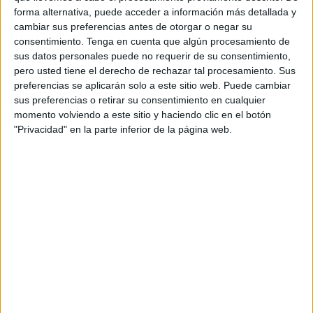
el centro de la organización. Esta promesa se
forma alternativa, puede acceder a información más detallada y
basa en proyectos y acciones como la compra de
cambiar sus preferencias antes de otorgar o negar su
la consultoría estratégica de negocios digitales
consentimiento.
Tenga en cuenta que algún procesamiento de
3dids.com, el impulso de la IA en Commerce con
sus datos personales puede no requerir de su consentimiento,
el desarrollo de la herramienta ALAN, la creación
pero usted tiene el derecho de rechazar tal procesamiento. Sus
de la unidad de creación y co-producción de
preferencias se aplicarán solo a este sitio web. Puede cambiar
contenidos de entretenimiento Publicis Rebellion,
sus preferencias o retirar su consentimiento en cualquier
y la nueva solución basada en los datos de Mira
momento volviendo a este sitio y haciendo clic en el botón
by ERIS, entre otros.
"Privacidad" en la parte inferior de la página web.
Los presentadores del evento fueron Marta Ruiz-
Cuevas, CEO de Publicis Groupe Iberia; Roberto
Santos, CEO Publicis Media Exchange Iberia;
Antonio Bermúdez de Castro, chief integration
officer Publicis Groupe Iberia; Juan Antonio
Ortíz, growth managing director Publicis Groupe
España; y Abelardo Ibáñez, CEO Zenith.
Durante la presentación se destacó que, a escala
internacional, Publicis Groupe se sitúa en el