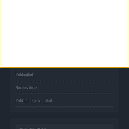
de MG Spirit
CORPORATIVO
Quienes somos
Publicidad
Normas de uso
Política de privacidad