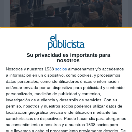
14 DE DICIEMBRE DE 2024
El grupo ha experimentado un crecimiento
en los últimos tres años del 40% y, según la
Su privacidad es importante para
agencia independiente COMvergence, entre
nosotros
el Q1 y Q3 de 2024, lideró la conversión de
Nosotros y nuestros 1538
socios
almacenamos y/o accedemos
nuevo negocio en el mercado
a información en un dispositivo, como cookies, y procesamos
datos personales, como identificadores únicos e información
Publicis Groupe ha dado a conocer su trayectoria
estándar enviada por un dispositivo para publicidad y contenido
desde que el pasado 9 de marzo de 2023, donde
personalizado, medición de publicidad y contenido,
la dirección del grupo mostró el camino de
investigación de audiencia y desarrollo de servicios.
Con su
transformación iniciado en 2021 y explicó su
permiso, nosotros y nuestros socios podemos utilizar datos de
modelo colaborativo “The Power of One”, que
localización geográfica precisa e identificación mediante las
integra talento complementario de las distintas
características de dispositivos. Puede hacer clic para otorgarnos
agencias y áreas especializadas, con el cliente en
su consentimiento a nosotros y a nuestros 1538 socios para
que llevemos a cabo el procesamiento previamente descrito. De