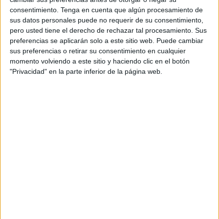
servicios que oferta la agencia española. El
consentimiento.
Tenga en cuenta que algún procesamiento de
resultado es Goods Rebels, una nueva empresa
sus datos personales puede no requerir de su consentimiento,
con sede en Brighton (sur de Inglaterra) que
pero usted tiene el derecho de rechazar tal procesamiento. Sus
prestará servicios integrales en materia de
preferencias se aplicarán solo a este sitio web. Puede cambiar
sus preferencias o retirar su consentimiento en cualquier
estrategia y ejecución digital, social media y
momento volviendo a este sitio y haciendo clic en el botón
branded content, además de consultoría de
"Privacidad" en la parte inferior de la página web.
transformación digital, business Intelligence y
analytics, social CRM y Loyalty, creatividad y
desarrollo tecnológico.
Con esta apertura Territorio Crativo afianza así
su posición en el mercado británico, donde ya
operaba con delegación comercial y dando
servicio desde España, y a nivel europeo, al sumar
equipos en Madrid, Barcelona y Londres. La
empresa integra globalmente la experiencia de
Bloom en innovación digital en proyectos
desarrollados en el Reino Unido y a nivel
internacional. El acuerdo permitirá a la empresa