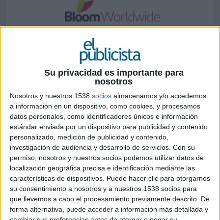
13 DE ENERO DE 2016
La puesta en marcha de la filial británica de la
Su privacidad es importante para
agencia española se ha llevado a cabo tras la
nosotros
compra de la agencia local Bloom Worldwide por
Nosotros y nuestros 1538
socios
almacenamos y/o accedemos
parte de la empresa española. La oficina operará
a información en un dispositivo, como cookies, y procesamos
bajo el nombre Good Rebels y se convierte en la
datos personales, como identificadores únicos e información
quinta sede de Territorio Creativo en el mundo,
estándar enviada por un dispositivo para publicidad y contenido
tras abrir México en abril de 2015.
personalizado, medición de publicidad y contenido,
La agencia española Territorio Creativo prosigue
investigación de audiencia y desarrollo de servicios.
Con su
permiso, nosotros y nuestros socios podemos utilizar datos de
su plan de expansión internacional poniendo en
localización geográfica precisa e identificación mediante las
marcha su quinta oficina foránea, en este caso en
características de dispositivos. Puede hacer clic para otorgarnos
suelo británico. La oficina inglesa nace tras cerrar
su consentimiento a nosotros y a nuestros 1538 socios para
un acuerdo de compra y fusión con la agencia
que llevemos a cabo el procesamiento previamente descrito. De
local Bloom Worldwide, especializada en
forma alternativa, puede acceder a información más detallada y
estrategia digital y complementaria a los
cambiar sus preferencias antes de otorgar o negar su