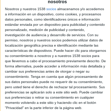
nosotros
presentación de la nueva Yslandia, la
Nosotros y nuestros 1538
socios
almacenamos y/o accedemos
agencia consigue como clientes a Beer &
a información en un dispositivo, como cookies, y procesamos
Food (Beer&Food), Galenicum y Dia (DIA)
datos personales, como identificadores únicos e información
estándar enviada por un dispositivo para publicidad y contenido
Yslandia ha empezado a trabajar como agencia
personalizado, medición de publicidad y contenido,
digital del grupo de restauración Beer&Food, en
investigación de audiencia y desarrollo de servicios.
Con su
concreto para sus marcas Carl’s Jr., Tommy Mel’s,
permiso, nosotros y nuestros socios podemos utilizar datos de
Tony Roma´s, La Chelinda, Gambrinus, Official
localización geográfica precisa e identificación mediante las
Irish Pub y Cruz Blanca. En este caso, el equipo de
características de dispositivos. Puede hacer clic para otorgarnos
Yslandia se encarga del desarrollo de contenidos
su consentimiento a nosotros y a nuestros 1538 socios para
y la gestión de las comunidades de los canales
que llevemos a cabo el procesamiento previamente descrito. De
forma alternativa, puede acceder a información más detallada y
sociales. Además, se ocupará de diseñar y
cambiar sus preferencias antes de otorgar o negar su
desarrollar landings y webs, y realizará y
consentimiento.
Tenga en cuenta que algún procesamiento de
planificará las campañas del grupo en medios
sus datos personales puede no requerir de su consentimiento,
digitales.
pero usted tiene el derecho de rechazar tal procesamiento. Sus
preferencias se aplicarán solo a este sitio web. Puede cambiar
Por su parte, la empresa farmacéutica Galenicum
sus preferencias o retirar su consentimiento en cualquier
es otro de los nombres en su cartera de clientes,
momento volviendo a este sitio y haciendo clic en el botón
a través también de concurso. Yslandia es la
"Privacidad" en la parte inferior de la página web.