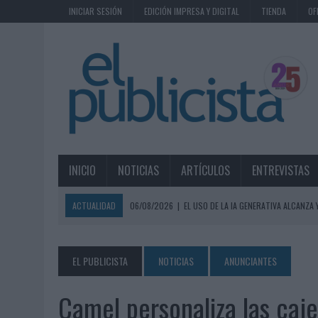
INICIAR SESIÓN
EDICIÓN IMPRESA Y DIGITAL
TIENDA
OF
INICIO
NOTICIAS
ARTÍCULOS
ENTREVISTAS
ACTUALIDAD
06/08/2026
|
EL USO DE LA IA GENERATIVA ALCANZA
06/08/2026
|
SYSTEM1 NOMBRA A KIMBERLY BASTONI COMO NUEVA D
06/08/2026
|
FRIGO Y UNIQLO LANZAN UNA COLECCIÓN PERSONALIZA
EL PUBLICISTA
NOTICIAS
ANUNCIANTES
06/08/2026
|
LA IA ESTÁ SUBIENDO EL LISTÓN DE LA CREATIVIDAD
Camel personaliza las caje
05/08/2026
|
BEON WORLDWIDE LANZA RAÍZ URBANA PARA TRANSFOR