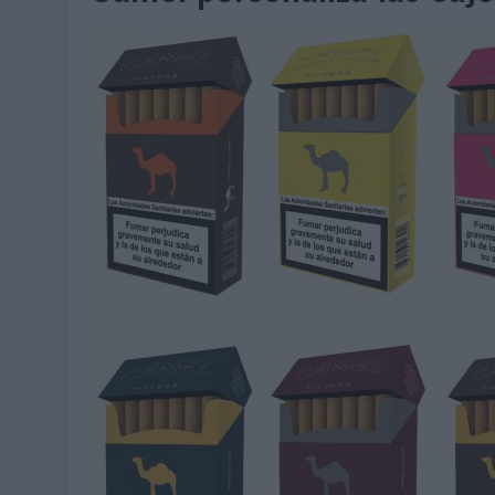
05/08/2026
|
FABRA COMUNICACIÓN INCORPORA A CASONÁ Y ASUME 
05/08/2026
|
LOPESAN HOTELS & RESORTS ACERCA EL PARAÍSO CAN
05/08/2026
|
LUIS ARQUILLOS (BURGO DE ARIAS): “LA CONSTRUCCIÓ
MONEDA”
04/08/2026
|
‘EL PARAÍSO MÁS CERCA’, DE 22GRADOS PARA LOPESA
04/08/2026
|
‘LA ÚNICA CERVEZA DEL MUNDO QUE SE DISFRUTA DOS 
04/08/2026
|
‘EL FÚTBOL SIN LAS PERSONAS’, DE DENTSU CREATIVE
04/08/2026
|
CAPAZ, LA CERVEZA QUE CONVIERTE CADA BOTELLA EN
04/08/2026
|
BABARIA Y MAXIBON SON ‘EL MATCH PERFECTO DEL VE
04/08/2026
|
AUDIBLE REIVINDICA EL PODER TRANSFORMADOR DEL A
03/08/2026
|
‘VUELVE EL FÚTBOL. VUELVE A SOÑAR’, DE VML PARA MO
03/08/2026
|
MOVISTAR APELA A LA ILUSIÓN DE LAS AFICIONES PARA
03/08/2026
|
EL REAL BETIS INVITA A LOS AFICIONADOS A DISEÑAR 
03/08/2026
|
KFC CONVIERTE LOS UBER EN UN HOMENAJE AL UNIVERS