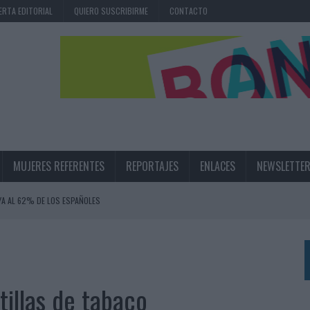
ERTA EDITORIAL
QUIERO SUSCRIBIRME
CONTACTO
MUJERES REFERENTES
REPORTAJES
ENLACES
NEWSLETTE
 YA AL 62% DE LOS ESPAÑOLES
IRECTORA COMERCIAL GLOBAL
BLE INSPIRADA EN CORNETTO, CALIPPO Y SOLERO
tillas de tabaco
MAR EL PATRIMONIO HISTÓRICO EN ACTIVOS CULTURALES Y ECONÓMICOS