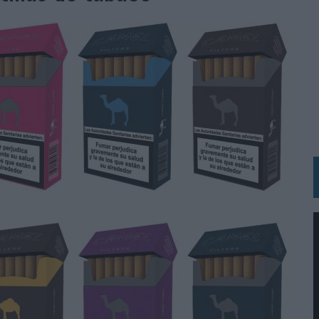
LA GESTIÓN DE SUS RELACIONES CON LOS MEDIOS
ARIO EN SU ÚLTIMA CAMPAÑA INTERNACIONAL
N DE MARCA A LARGO PLAZO Y LA MEDICIÓN SON DOS CARAS DE LA MISMA
N HOTELS & RESORTS
VECES’, DE INUSUALY PARA CERVEZA CAPAZ
 PARA ORANGE
 UNA OPORTUNIDAD DE INCLUSIÓN
RANO’
UDIO EN SU NUEVA CAMPAÑA GLOBAL DE MARCA
VISTAR
 EL REGRESO DEL FÚTBOL
SU PRÓXIMA CAMISETA FOREVER GREEN
O DE 'LOS SIMPSON'