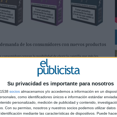
 AVAL DE SU CALIDAD
OS EN VERANO Y SUPERA AL MÓVIL COMO DISPOSITIVO MÁS UTILIZADO
ada demanda de los consumidores con nuevos productos
 consumidores tengan la posibilidad de elegir la cajetilla que más les
las 10 combinaciones que la marca ha sacado al mercado en una edición
zada en la sociedad y que abarca sectores tan amplios como el de los
es. Esta vez Camel se ha unido a la inicitiva y ahora ofrece a sus
xclusivo, especial, único y diferente para satisfacer la demanda, cada vez
Su privacidad es importante para nosotros
s 1538
socios
almacenamos y/o accedemos a información en un disposit
cluyen el tabaco de liar o Black&White como producto sofisticado y
sonales, como identificadores únicos e información estándar enviada 
ntenido personalizado, medición de publicidad y contenido, investigaci
os.
Con su permiso, nosotros y nuestros socios podemos utilizar datos 
0
identificación mediante las características de dispositivos. Puede hacer