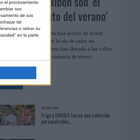
Babaria y Maxibon son ‘el
bo el procesamiento
cambiar sus
match perfecto del verano’
esamiento de sus
echazar tal
erencias o retirar su
mbas marcas se unen en una acción de street
vacidad" en la parte
arketing para combatir la ola de calor en
alencia Babaria y Maxibon han llevado a las calles
e Valencia una acción conjunta de street
arketing para ...
LEER MÁS
06/08/2026
Frigo y UNIQLO lanzan una colección
personalizable...