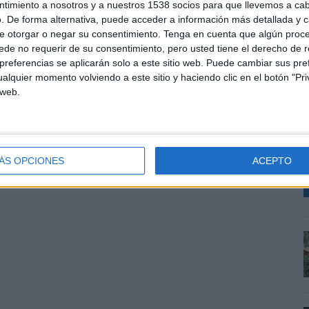
ntimiento a nosotros y a nuestros 1538 socios para que llevemos a ca
. De forma alternativa, puede acceder a información más detallada y 
SHARE
ENVIAR
PIN
e otorgar o negar su consentimiento.
Tenga en cuenta que algún proc
de no requerir de su consentimiento, pero usted tiene el derecho de r
referencias se aplicarán solo a este sitio web. Puede cambiar sus pref
A
alquier momento volviendo a este sitio y haciendo clic en el botón "Pri
m
 web.
V
d
m
ÁS OPCIONES
ACEPTO