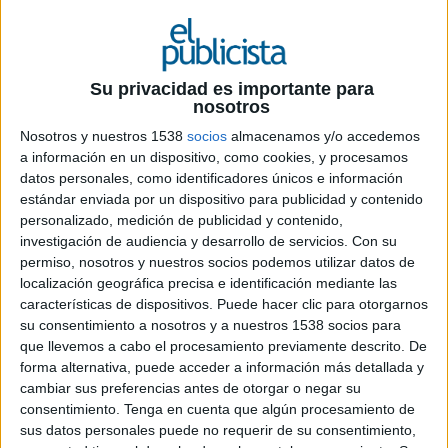
Su privacidad es importante para
10 DE JULIO DE 2019
nosotros
Es el mensaje que lanza hoy el
CICR
para
Nosotros y nuestros 1538
socios
almacenamos y/o accedemos
a información en un dispositivo, como cookies, y procesamos
dar voz a una realidad que padecen las
datos personales, como identificadores únicos e información
familias de cientos de miles de personas
estándar enviada por un dispositivo para publicidad y contenido
desaparecidas en América Latina en una
personalizado, medición de publicidad y contenido,
campaña global orquestada por
Cheil Spain
investigación de audiencia y desarrollo de servicios.
Con su
permiso, nosotros y nuestros socios podemos utilizar datos de
Con los antecedentes de que en América Latina
localización geográfica precisa e identificación mediante las
se registran cientos de miles de personas
características de dispositivos. Puede hacer clic para otorgarnos
desaparecidas a causa de los conflictos armados
su consentimiento a nosotros y a nuestros 1538 socios para
del pasado y presente, de las actuales situaciones
que llevemos a cabo el procesamiento previamente descrito. De
de violencia armada, las constantes migraciones y
forma alternativa, puede acceder a información más detallada y
los desastres naturales, y habida cuenta de que el
cambiar sus preferencias antes de otorgar o negar su
impacto de la desaparición de un ser querido es
consentimiento.
Tenga en cuenta que algún procesamiento de
sus datos personales puede no requerir de su consentimiento,
una de las consecuencias humanitarias más