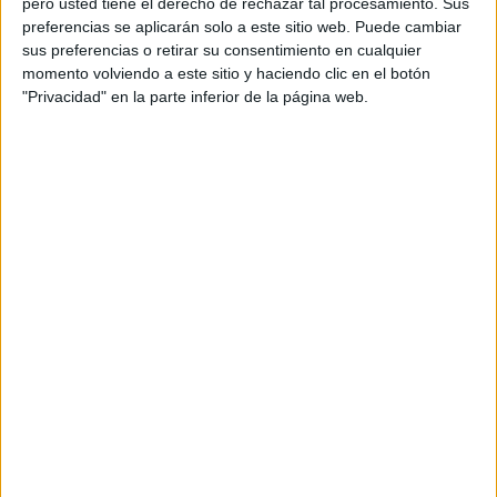
pero usted tiene el derecho de rechazar tal procesamiento. Sus
dañinas y duraderas de estas situaciones
preferencias se aplicarán solo a este sitio web. Puede cambiar
adversas, el CICR afronta el reto de tomar
sus preferencias o retirar su consentimiento en cualquier
conciencia colectiva sobre este problema.
momento volviendo a este sitio y haciendo clic en el botón
"Privacidad" en la parte inferior de la página web.
“Surgió la necesidad de hacer una pieza
audiovisual para dar visibilidad al esfuerzo
incansable que hacen las familias que buscan a sus
familiares desaparecidos. Queríamos un video
que tocara el corazón de la audiencia, sacando a
las familias que buscan de ese lugar 'estático' con
que a veces se las muestra. Decidimos contactar a
tres agencias que nos ayudaran a darle forma a
esta idea. Todas las agencias se mostraron muy
comprometidas con la problemática. Finalmente
elegimos la idea propuesta por la agencia Cheil
Spain", María Emilia Cicoria, audiovisual producer
del CICR.
El video forma parte de una campaña que tiene
como objetivo romper un prejuicio: se cree los