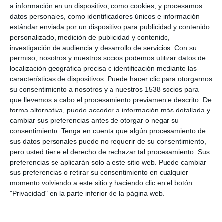
a información en un dispositivo, como cookies, y procesamos
datos personales, como identificadores únicos e información
estándar enviada por un dispositivo para publicidad y contenido
personalizado, medición de publicidad y contenido,
investigación de audiencia y desarrollo de servicios.
Con su
12 DE MAYO DE 2011
permiso, nosotros y nuestros socios podemos utilizar datos de
localización geográfica precisa e identificación mediante las
La frma cervecera promociona su nueva
características de dispositivos. Puede hacer clic para otorgarnos
aplicación para móviles escondiendo regalos por
su consentimiento a nosotros y a nuestros 1538 socios para
Madrid
que llevemos a cabo el procesamiento previamente descrito. De
forma alternativa, puede acceder a información más detallada y
El próximo fin de semana la firma Mahou pone en marcha “Tesoros Mahou”, una
cambiar sus preferencias antes de otorgar o negar su
iniciativa en torno a su aplicación para iPhone “Madrid Mola”, en la que la
consentimiento.
Tenga en cuenta que algún procesamiento de
cervecera esconderá regalos a lo largo y ancho de la capital de España. Ideada por
sus datos personales puede no requerir de su consentimiento,
la agencia Mobile Dreams Factory, la aplicación permite a los usuarios disfrutar de
pero usted tiene el derecho de rechazar tal procesamiento. Sus
la ciudad partiendo del concepto creativo “Nadie conoce Madrid como Mahou”.
preferencias se aplicarán solo a este sitio web. Puede cambiar
Esta plataforma virtual permite conocer los bares, restaurantes y tiendas de la zona
sus preferencias o retirar su consentimiento en cualquier
en la que esté el usuario. Igualmente ofrece datos de conciertos, exposiciones y
momento volviendo a este sitio y haciendo clic en el botón
eventos culturales que tengan lugar en la localidad.
"Privacidad" en la parte inferior de la página web.
Para promocionar el lanzamiento de la aplicación la marca irá escondiendo
premios por toda la ciudad. La promoción estará activa desde el 16 de mayo hasta