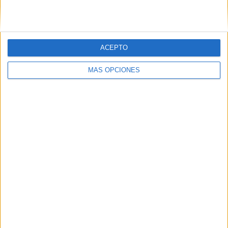
ACEPTO
MÁS OPCIONES
03/08/2026
El Real Betis invita a los
aficionados a diseñar su
próxima camiseta Forever
Green
El club abre un concurso internacional para crear la
equipación especial de la temporada 2026/27, que
volverá a poner el foco en la concienciación
medioambiental El Real Betis ha abierto el plazo...