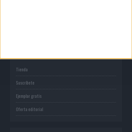
Normas de uso
Política de privacidad
PUBLICACIONES
Tienda
Suscríbete
Ejemplar gratis
Oferta editorial