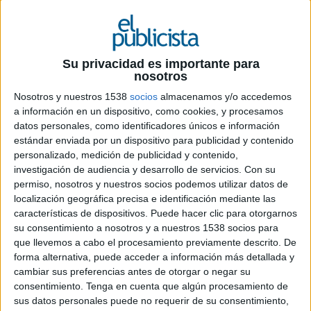
Su privacidad es importante para
nosotros
25 DE AGOSTO DE 2025
Nosotros y nuestros 1538
socios
almacenamos y/o accedemos
a información en un dispositivo, como cookies, y procesamos
Tras 25 años en la compañía y una
datos personales, como identificadores únicos e información
trayectoria marcada por la innovación en
estándar enviada por un dispositivo para publicidad y contenido
retail, sucederá a Jesper Brodin a partir del
personalizado, medición de publicidad y contenido,
5 de noviembre de 2025. Se trata del primer
investigación de audiencia y desarrollo de servicios.
Con su
no sueco en liderar la compañía
permiso, nosotros y nuestros socios podemos utilizar datos de
localización geográfica precisa e identificación mediante las
Juvencio Maeztu será el nuevo CEO y presidente
características de dispositivos. Puede hacer clic para otorgarnos
mundial de
Ingka Group | IKEA
, convirtiéndose
su consentimiento a nosotros y a nuestros 1538 socios para
en el primer directivo no sueco en ocupar el
que llevemos a cabo el procesamiento previamente descrito. De
forma alternativa, puede acceder a información más detallada y
cargo en la historia de la compañía. Hasta ahora
cambiar sus preferencias antes de otorgar o negar su
CEO adjunto, Maeztu sucederá a Jesper Brodin,
consentimiento.
Tenga en cuenta que algún procesamiento de
quien tras ocho años al frente de la multinacional
sus datos personales puede no requerir de su consentimiento,
y tres décadas en la empresa, ha decidido iniciar