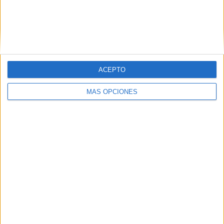
VÍDEO DESTACADO
ACEPTO
MÁS OPCIONES
ARTÍCULOS ALEATORIOS